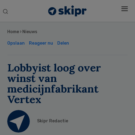
Search
this
Secondary
website
Sidebar
Home
›
Nieuws
Opslaan
Reageer nu
Delen
Lobbyist loog over
winst van
medicijnfabrikant
Vertex
Skipr Redactie