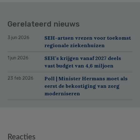
Gerelateerd nieuws
SEH-artsen vrezen voor toekomst
3 jun 2026
regionale ziekenhuizen
SEH’s krijgen vanaf 2027 deels
1 jun 2026
vast budget van 4,6 miljoen
Poll | Minister Hermans moet als
23 feb 2026
eerst de bekostiging van zorg
moderniseren
Reader
Reacties