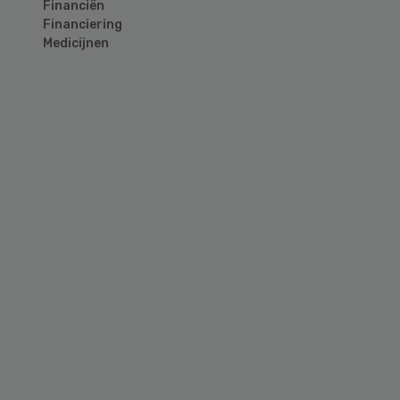
Financiën
Financiering
Medicijnen
Primary
Sidebar