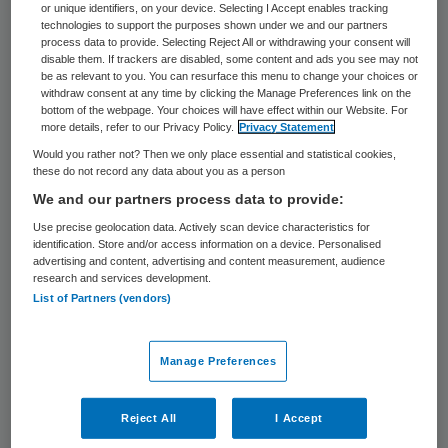
or unique identifiers, on your device. Selecting I Accept enables tracking
realiseerde. Hij stelde dat Vertex weinig
technologies to support the purposes shown under we and our partners
process data to provide. Selecting Reject All or withdrawing your consent will
verdient en veel investeert in onderzoek. Bij
disable them. If trackers are disabled, some content and ads you see may not
be as relevant to you. You can resurface this menu to change your choices or
enkele volksvertegenwoordigers leidde
withdraw consent at any time by clicking the Manage Preferences link on the
bottom of the webpage. Your choices will have effect within our Website. For
deze onjuiste informatie tot een milder
more details, refer to our Privacy Policy.
Privacy Statement
standpunt over de farmaceut, heeft
NRC
Would you rather not? Then we only place essential and statistical cookies,
these do not record any data about you as a person
achterhaald in een reconstructie. De
We and our partners process data to provide:
informatie speelde een belangrijke rol in het
Use precise geolocation data. Actively scan device characteristics for
debat over het wel of niet vergoeden van
identification. Store and/or access information on a device. Personalised
advertising and content, advertising and content measurement, audience
Orkambi, dat 170.000 euro per patiënt per
research and services development.
jaar kost.
List of Partners (vendors)
Cowboy onder de farmaceuten
Manage Preferences
Volgens de krant hebben ook de
Reject All
I Accept
patiëntenorganisatie, Nederlandse Cystic