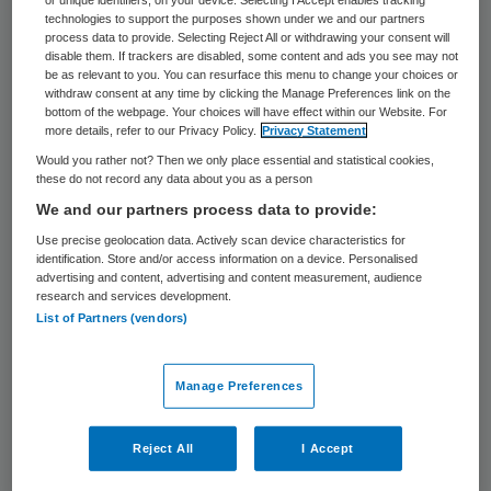
technologies to support the purposes shown under we and our partners
Een 27-jarige man heeft dinsdag een
process data to provide. Selecting Reject All or withdrawing your consent will
disable them. If trackers are disabled, some content and ads you see may not
ravage aangericht bij zorginstelling De
be as relevant to you. You can resurface this menu to change your choices or
Swaai in Beetsterzwaag waar hij wordt
withdraw consent at any time by clicking the Manage Preferences link on the
bottom of the webpage. Your choices will have effect within our Website. For
behandeld. Met een balk vernielde hij 41
more details, refer to our Privacy Policy.
Privacy Statement
geparkeerde auto’s.
Would you rather not? Then we only place essential and statistical cookies,
these do not record any data about you as a person
We and our partners process data to provide:
De man sloeg autoruiten kapot, sloopte
Use precise geolocation data. Actively scan device characteristics for
spiegels en antennes en sloeg deuken in
identification. Store and/or access information on a device. Personalised
motorkappen en deuren. Hij werd met
advertising and content, advertising and content measurement, audience
research and services development.
pepperspray overmeesterd en zit vast op
List of Partners (vendors)
een politiebureau.
Manage Preferences
Dat meldde de politie woensdag. Een
psychiater kijkt of de man in staat is een
Reject All
I Accept
verklaring af te leggen. De zorginstelling