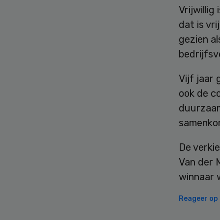
Vrijwilli
dat is vr
gezien al
bedrijfsv
Vijf jaar
ook de co
duurzaam
samenkom
De verkie
Van der M
winnaar 
Reageer op d