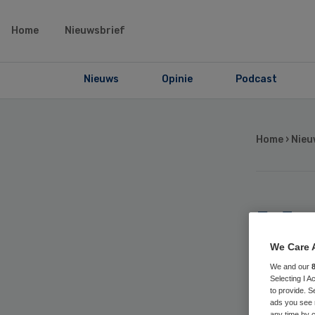
Home
Nieuwsbrief
Nieuws
Opinie
Podcast
Home
›
Nieu
Ma
Loo
We Care 
We and our
Selecting I 
van
to provide. S
ads you see 
any time by c