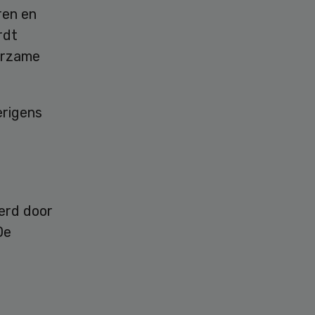
ren en
rdt
uurzame
erigens
eerd door
De