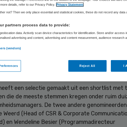
more details, refer to our Privacy Policy.
Privacy Statement
her not? Then we only place essential and statistical cookies, these do not record any data
Frits Baltesen
18 oktober 2024
,
15:42
1887 keer gelezen
r partners process data to provide:
eolocation data. Actively scan device characteristics for identification. Store and/or access 
onalised advertising and content, advertising and content measurement, audience research 
r Niezink, MVO-manager bij gehandicaptenorganis
.
ners (vendors)
oo, is genomineerd voor de titel ‘MVO Manager va
’. Hij is de eerste genomineerde uit de zorgsector
references
Reject All
I 
nis van de verkiezing.
heeft een selectie gemaakt uit een shortlist met t
en die de meeste stemmen kregen onder ruim du
heidsmanagers. De twee andere genomineerden z
de Weerd (Head of CSR & Corporate Communication
d) en Wendeline Besier (Programmadirecteur