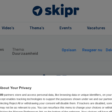
Video’s
Thema’s
Events
Vacatures
ws
Thema:
Opslaan
Reageer nu
Del
Duurzaamheid
nager ’s Heeren
 in finale ‘MVO’
About Your Privacy
889
partners store and access personal data, like browsing data or unique identifiers, on your
Accept enables tracking technologies to support the purposes shown under we and our partne
 het Jaar’
electing Reject All or withdrawing your consent will disable them. If trackers are disabled, so
may not be as relevant to you. You can resurface this menu to change your choices or withd
licking the Manage Preferences link on the bottom of the webpage. Your choices will have eff