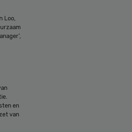
n Loo,
Duurzaam
anager’,
van
ie.
esten en
zet van