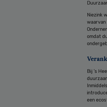
Duurzaam
Niezink w
waarvan 
Ondernem
omdat du
ondergeb
Verank
Bij ’s He
duurzaamh
Inmiddels
introduc
een ecost