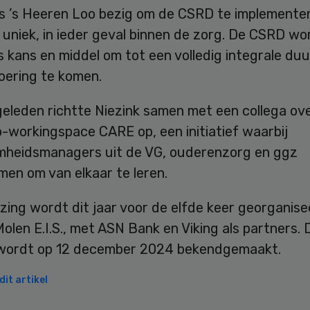
g is ’s Heeren Loo bezig om de CSRD te implemente
ij uniek, in ieder geval binnen de zorg. De CSRD wo
s kans en middel om tot een volledig integrale d
oering te komen.
 geleden richtte Niezink samen met een collega ov
-workingspace CARE op, een initiatief waarbij
heidsmanagers uit de VG, ouderenzorg en ggz
en om van elkaar te leren.
zing wordt dit jaar voor de elfde keer georganis
olen E.I.S., met ASN Bank en Viking als partners. 
wordt op 12 december 2024 bekendgemaakt.
it artikel