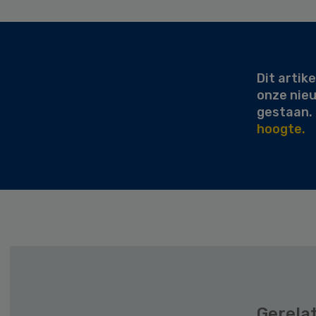
Secondary
Sidebar
Dit artike
onze nie
gestaan.
hoogte.
Gerela