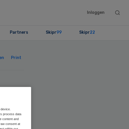
Searc
Inloggen
this
websit
Partners
Skipr
99
Skipr
22
Primary
Sidebar
en
Print
er
 device.
rs process data
me content and
raw consent at
ect within our