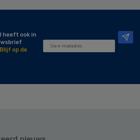
l heeft ook in
uwsbrief
Blijf op de
teerd nieuws