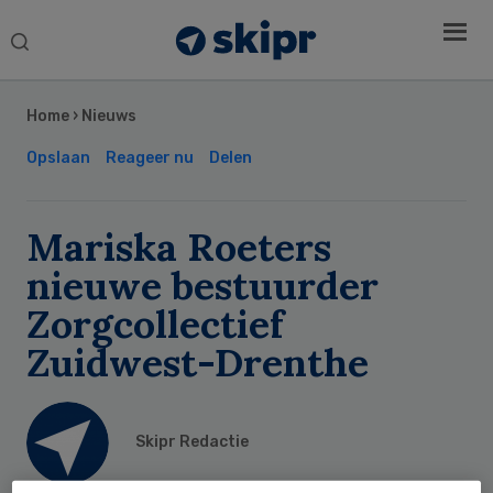
Search
this
Secondary
website
Sidebar
Home
›
Nieuws
Opslaan
Reageer nu
Delen
Mariska Roeters
nieuwe bestuurder
Zorgcollectief
Zuidwest-Drenthe
Skipr Redactie