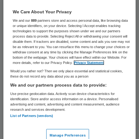
7 november 2019
,
12:15
241 keer gelezen
We Care About Your Privacy
We and our
889
partners store and access personal data, like browsing data
or unique identifiers, on your device. Selecting I Accept enables tracking
Mariska Roeters is vanaf 1 januari 2020 de
technologies to support the purposes shown under we and our partners
process data to provide. Selecting Reject All or withdrawing your consent will
nieuwe bestuurder bij Zorgcollectief
disable them. If trackers are disabled, some content and ads you see may not
Zuidwest-Drenthe (ZZWD).
be as relevant to you. You can resurface this menu to change your choices or
withdraw consent at any time by clicking the Manage Preferences link on the
bottom of the webpage. Your choices will have effect within our Website. For
De raad van toezicht van ZZWD zegt in
more details, refer to our Privacy Policy.
Privacy Statement
Would you rather not? Then we only place essential and statistical cookies,
Roeters “de juiste persoon te hebben
these do not record any data about you as a person
gevonden” om onder haar leiding de zorg-
We and our partners process data to provide:
en dienstverlening voort te zetten en de
Use precise geolocation data. Actively scan device characteristics for
identification. Store and/or access information on a device. Personalised
ontwikkelingen waar de organisatie voor
advertising and content, advertising and content measurement, audience
staat in de ouderenzorg verder vorm te
research and services development.
List of Partners (vendors)
geven.
ZZWD is een regionale zorgaanbieder, met
Manage Preferences