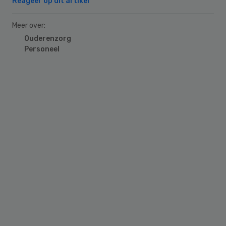
Reageer op dit artikel
Meer over:
Ouderenzorg
Personeel
Primary
Sidebar