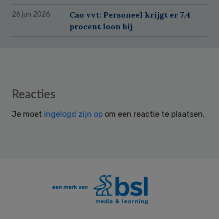
Cao vvt: Personeel krijgt er 7,4
26 jun 2026
procent loon bij
Reader
Reacties
Interactions
Je moet
ingelogd zijn op
om een reactie te plaatsen.