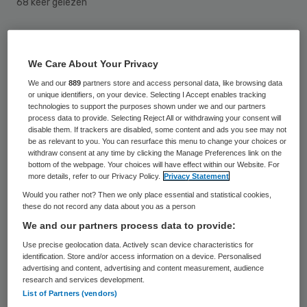
68 keer gelezen
Werkgevers moeten bij
sollicitatieprocedures alert zijn op
We Care About Your Privacy
eventueel gebruik van vervalste diploma’s.
We and our
889
partners store and access personal data, like browsing data
or unique identifiers, on your device. Selecting I Accept enables tracking
Vooral in de zorg en in de installatietechniek
technologies to support the purposes shown under we and our partners
process data to provide. Selecting Reject All or withdrawing your consent will
nemen de meldingen van misbruik toe,
disable them. If trackers are disabled, some content and ads you see may not
waarschuwt de MBO Raad. Bedrijven
be as relevant to you. You can resurface this menu to change your choices or
withdraw consent at any time by clicking the Manage Preferences link on the
zouden bij vermoedens van een vervalst
bottom of the webpage. Your choices will have effect within our Website. For
more details, refer to our Privacy Policy.
Privacy Statement
diploma een digitaal uittreksel uit het
Would you rather not? Then we only place essential and statistical cookies,
diplomaregister van DUO moeten eisen,
these do not record any data about you as a person
aldus de koepelorganisatie van scholen in
We and our partners process data to provide:
het middelbaar beroepsonderwijs.
Use precise geolocation data. Actively scan device characteristics for
identification. Store and/or access information on a device. Personalised
advertising and content, advertising and content measurement, audience
Volgens voorzitter Ton Heerts van de MBO
research and services development.
List of Partners (vendors)
Raad zijn de signalen van valse diploma’s