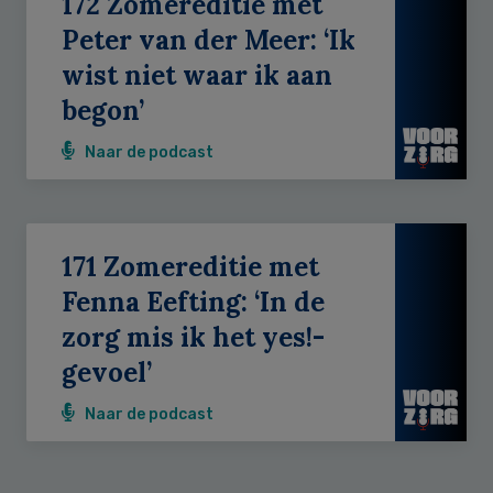
172 Zomereditie met
Peter van der Meer: ‘Ik
wist niet waar ik aan
begon’
Naar de podcast
171 Zomereditie met
Fenna Eefting: ‘In de
zorg mis ik het yes!-
gevoel’
Naar de podcast