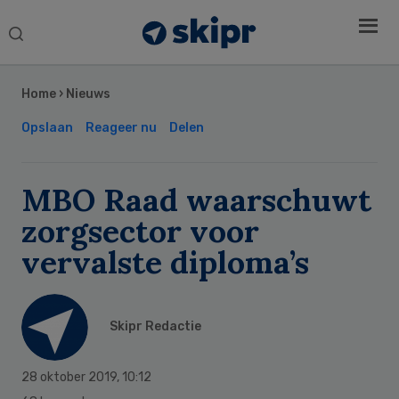
Search
this
Secondary
website
Sidebar
Home
›
Nieuws
Opslaan
Reageer nu
Delen
MBO Raad waarschuwt
zorgsector voor
vervalste diploma’s
Skipr Redactie
28 oktober 2019
,
10:12