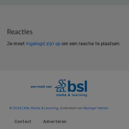
Reader
Reacties
Interactions
Je moet
ingelogd zijn op
om een reactie te plaatsen.
© 2026 | BSL Media & Learning
, onderdeel van
Springer Nature
Contact
Adverteren