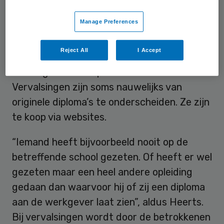
vooral afkomstig uit sectoren waar tekort
Manage Preferences
aan personeel is. De meldingen komen
echter van scholen, die door potentiële
Reject All
I Accept
werkgevers worden benaderd met de vraag
of het getoonde diploma wel echt is.
Vervalsingen zijn soms nauwelijks van
originele diploma’s te onderscheiden. Ze zijn
te koop via websites.
“Iemand heeft bijvoorbeeld nooit op de
betreffende school gezeten. Of heeft er wel
gezeten maar een heel andere opleiding
gedaan dan waarvoor hij of zij een diploma
aan de werkgever laat zien”, aldus Heerts.
Bij vervalsingen wordt door de betrokkenen