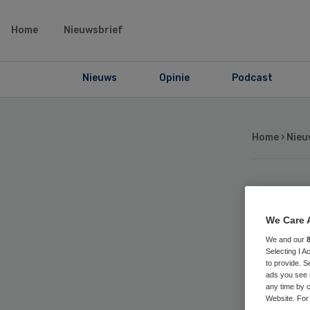
Home
Nieuwsbrief
Nieuws
Opinie
Podcast
Home
›
Nieu
Me
We Care 
in
We and our
Selecting I 
to provide. S
ads you see 
any time by c
Website. For 