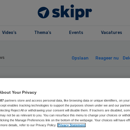
Video’s
Thema’s
Events
Vacatures
ws
Opslaan
Reageer nu
Del
ander MC biedt
About Your Privacy
novatie onderdak
887
partners store and access personal data, like browsing data or unique identifiers, on your
Accept enables tracking technologies to support the purposes shown under we and our partne
electing Reject All or withdrawing your consent will disable them. If trackers are disabled, so
may not be as relevant to you. You can resurface this menu to change your choices or withd
licking the Manage Preferences link on the bottom of the webpage. Your choices will have eff
more details, refer to our Privacy Policy.
Privacy Statement