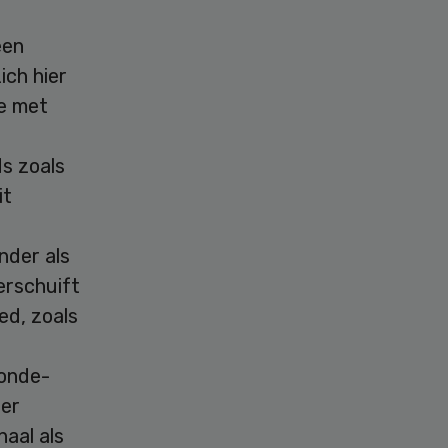
een
ich hier
ie met
s zoals
it
nder als
erschuift
ed, zoals
ronde-
der
aal als