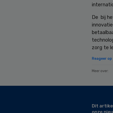
internati
De bij he
innovatie
betaalba
technolog
zorg te l
Reageer op d
Meer over:
Secondary
Sidebar
Dit artike
onze nie