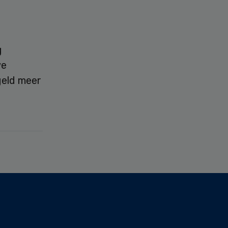
g
we
geld meer