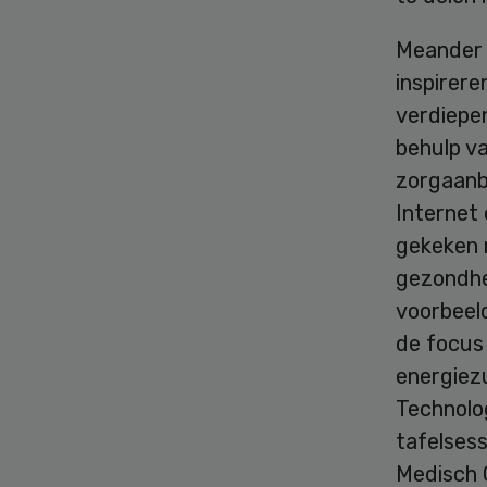
Meander 
inspirere
verdiepe
behulp va
zorgaanbi
Internet 
gekeken 
gezondhe
voorbeel
de focus
energiez
Technolog
tafelses
Medisch 