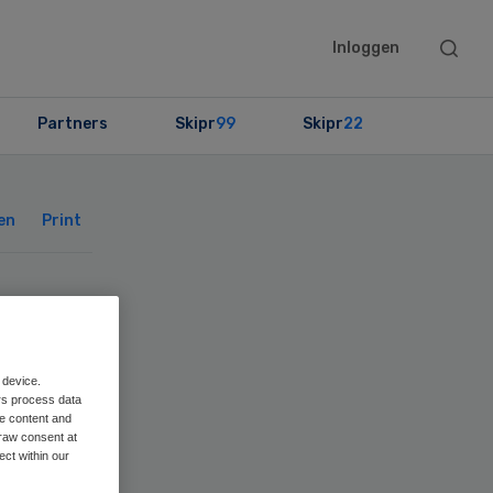
Searc
Inloggen
this
websit
Partners
Skipr
99
Skipr
22
Primary
Sidebar
en
Print
 device.
rs process data
me content and
raw consent at
ect within our