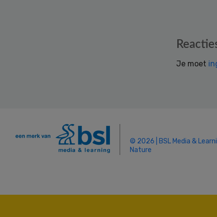
Reader
Reactie
Interactions
Je moet
in
© 2026 | BSL Media & Learn
Nature