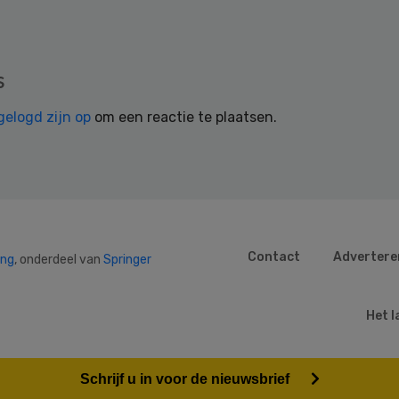
s
gelogd zijn op
om een reactie te plaatsen.
Contact
Advertere
ing
, onderdeel van
Springer
Het l
Schrijf u in voor de nieuwsbrief