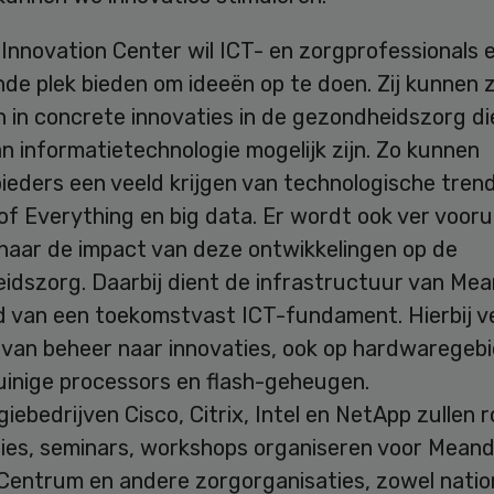
Innovation Center wil ICT- en zorgprofessionals 
nde plek bieden om ideeën op te doen. Zij kunnen z
n in concrete innovaties in de gezondheidszorg d
n informatietechnologie mogelijk zijn. Zo kunnen
eders een veeld krijgen van technologische trend
of Everything en big data. Er wordt ook ver vooru
naar de impact van deze ontwikkelingen op de
idszorg. Daarbij dient de infrastructuur van Mea
d van een toekomstvast ICT-fundament. Hierbij v
 van beheer naar innovaties, ook op hardwaregebi
uinige processors en flash-geheugen.
iebedrijven Cisco, Citrix, Intel en NetApp zullen 
sies, seminars, workshops organiseren voor Mean
Centrum en andere zorgorganisaties, zowel nation