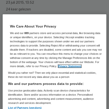
23 juli 2015
,
13:52
24 keer gelezen
De rechtbank in Maastricht heeft
We Care About Your Privacy
donderdag twaalf mannen veroordeeld
We and our
889
partners store and access personal data, like browsing data
wegens het plegen van ontucht met een
or unique identifiers, on your device. Selecting I Accept enables tracking
technologies to support the purposes shown under we and our partners
toen zestienjarig meisje in Valkenburg, vorig
process data to provide. Selecting Reject All or withdrawing your consent will
disable them. If trackers are disabled, some content and ads you see may not
jaar. De zwaarste straf ging naar een
be as relevant to you. You can resurface this menu to change your choices or
withdraw consent at any time by clicking the Manage Preferences link on the
voormalig medewerker van een
bottom of the webpage. Your choices will have effect within our Website. For
jeugdzorginstelling in Cadier en Keer. Die
more details, refer to our Privacy Policy.
Privacy Statement
Would you rather not? Then we only place essential and statistical cookies,
had volgens de rechtbank beter moeten
these do not record any data about you as a person
weten. De rechtbank legde hem echter
We and our partners process data to provide:
geen beroepsverbod op.
Use precise geolocation data. Actively scan device characteristics for
identification. Store and/or access information on a device. Personalised
advertising and content, advertising and content measurement, audience
De rechtbank ging ervan uit dat de
research and services development.
verdachten niet bewust naar seks met een
List of Partners (vendors)