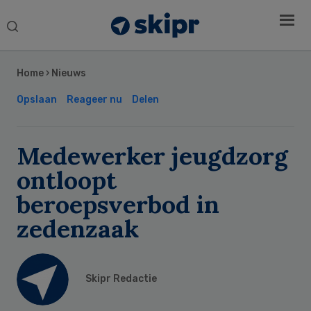
Search
this
Secondary
website
Sidebar
Home
›
Nieuws
Opslaan
Reageer nu
Delen
Medewerker jeugdzorg
ontloopt
beroepsverbod in
zedenzaak
Skipr Redactie