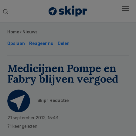
Search
this
Secondary
website
Sidebar
Home
›
Nieuws
Opslaan
Reageer nu
Delen
Medicijnen Pompe en
Fabry blijven vergoed
Skipr Redactie
21 september 2012
,
15:43
71 keer gelezen