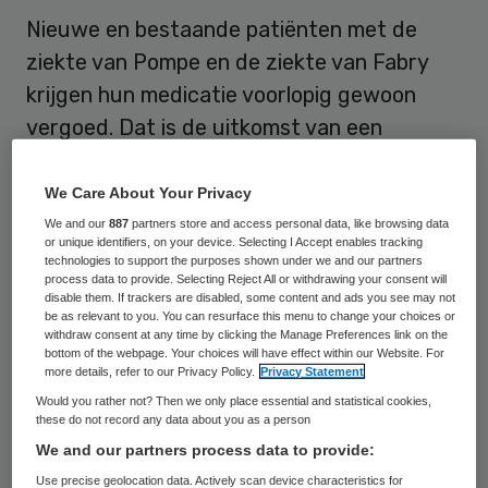
Nieuwe en bestaande patiënten met de
ziekte van Pompe en de ziekte van Fabry
krijgen hun medicatie voorlopig gewoon
vergoed. Dat is de uitkomst van een
vergadering van de pakketcommissie van
het College voor Zorgverzekeringen (CVZ).
We Care About Your Privacy
We and our
887
partners store and access personal data, like browsing data
Dat
meldt de NOS
op de website. De wijze
or unique identifiers, on your device. Selecting I Accept enables tracking
technologies to support the purposes shown under we and our partners
van vergoeding zal wel aangepast worden.
process data to provide. Selecting Reject All or withdrawing your consent will
disable them. If trackers are disabled, some content and ads you see may not
Zo wordt de vergoeding uit het basispakket
be as relevant to you. You can resurface this menu to change your choices or
withdraw consent at any time by clicking the Manage Preferences link on the
geschrapt. Voor patiënten die de medicijnen
bottom of the webpage. Your choices will have effect within our Website. For
more details, refer to our Privacy Policy.
Privacy Statement
nu al gebruiken komt er een
Would you rather not? Then we only place essential and statistical cookies,
overgangsregeling en voor nieuwe
these do not record any data about you as a person
gebruikers komt er een speciale
We and our partners process data to provide:
financiering.
Use precise geolocation data. Actively scan device characteristics for