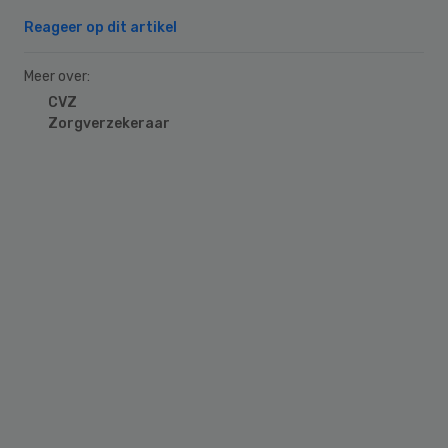
Reageer op dit artikel
Meer over:
CVZ
Zorgverzekeraar
Primary
Sidebar