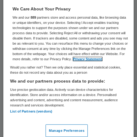
123 keer gelezen
We Care About Your Privacy
Yvon van Houdt wordt de nieuwe directeur
We and our
889
partners store and access personal data, like browsing data
or unique identifiers, on your device. Selecting I Accept enables tracking
van de coöperatie van MEE-organisaties;
technologies to support the purposes shown under we and our partners
process data to provide. Selecting Reject All or withdrawing your consent will
MEE NL. Zij volgt hiermee Mirjam Sterk op.
disable them. If trackers are disabled, some content and ads you see may not
be as relevant to you. You can resurface this menu to change your choices or
withdraw consent at any time by clicking the Manage Preferences link on the
Yvon van Houdt is sinds 2009 directeur van
bottom of the webpage. Your choices will have effect within our Website. For
more details, refer to our Privacy Policy.
Privacy Statement
de NVVK, vereniging voor
Would you rather not? Then we only place essential and statistical cookies,
schuldhulpverlening en sociaal bankieren.
these do not record any data about you as a person
Daarvoor was ze een aantal jaren lid van
We and our partners process data to provide:
het dagelijks bestuur van het CNV. Zij start
Use precise geolocation data. Actively scan device characteristics for
identification. Store and/or access information on a device. Personalised
per 1 februari 2018 met haar
advertising and content, advertising and content measurement, audience
research and services development.
werkzaamheden bij MEE NL. Volgens de
List of Partners (vendors)
coöperatie gaat ze een grote rol spelen in
de realisatie van de opdrachten.
Manage Preferences