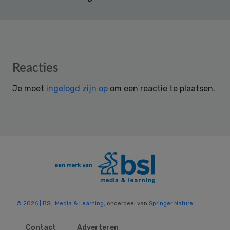
Reader
Reacties
Interactions
Je moet
ingelogd zijn op
om een reactie te plaatsen.
© 2026 | BSL Media & Learning
, onderdeel van
Springer Nature
Contact
Adverteren