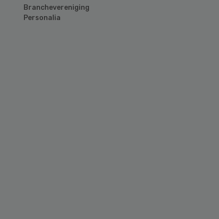
Branchevereniging
Personalia
Primary
Sidebar