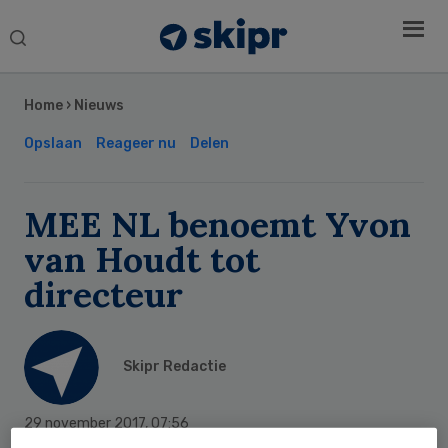
Search
this
Secondary
website
Sidebar
Home
›
Nieuws
Opslaan
Reageer nu
Delen
MEE NL benoemt Yvon
van Houdt tot
directeur
Skipr Redactie
29 november 2017
,
07:56