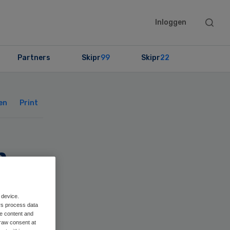
Searc
Inloggen
this
websit
Partners
Skipr
99
Skipr
22
Primary
Sidebar
en
Print
n
ten
 device.
rs process data
me content and
raw consent at