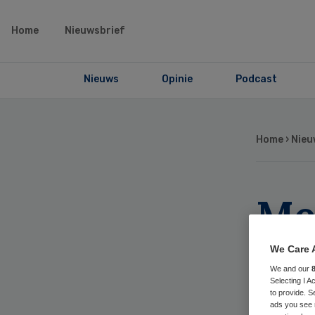
Home
Nieuwsbrief
Nieuws
Opinie
Podcast
Home
›
Nieu
Me
ap
We Care 
We and our
Selecting I 
to provide. S
ads you see 