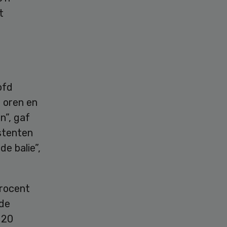
t
ofd
 oren en
n”, gaf
stenten
de balie”,
rocent
 de
 20