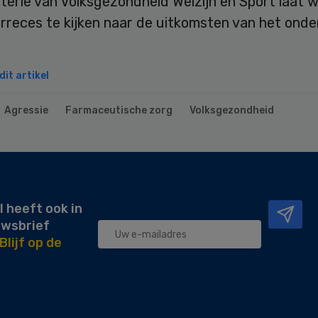
terie van Volksgezondheid Welzijn en Sport laat 
rreces te kijken naar de uitkomsten van het onde
it artikel
Agressie
Farmaceutische zorg
Volksgezondheid
l heeft ook in
uwsbrief
Blijf op de