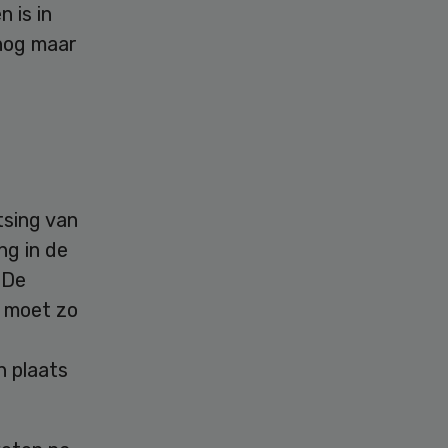
 is in
 nog maar
tsing van
ng in de
 De
g moet zo
n plaats