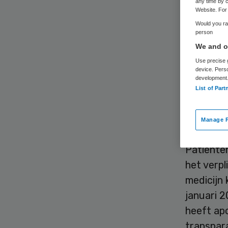
any time by c
Website. For 
Would you rat
person
Het komt
We and ou
worden b
Use precise g
device. Pers
KNMP woe
development
List of Part
bijna de 
patiënten
Manage P
2014.
Patiënten
het verpl
medicijn 
januari 2
heeft ap
transpar