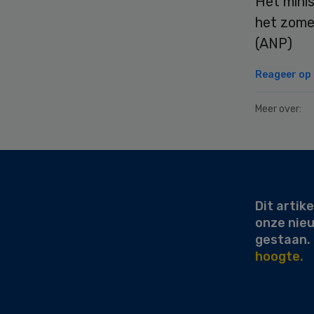
Het minis
het zome
(ANP)
Reageer op d
Meer over:
Secondary
Sidebar
Dit artike
onze nie
gestaan.
hoogte.