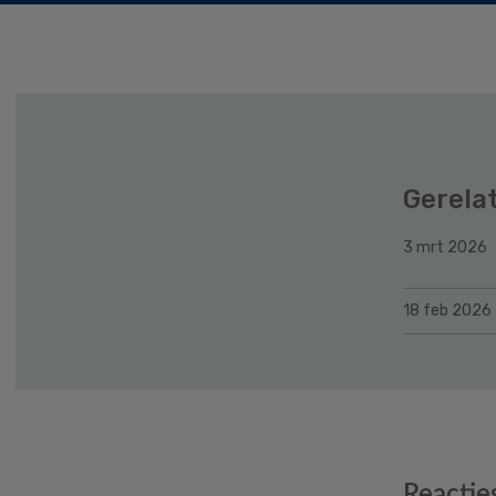
Gerela
3 mrt 2026
18 feb 2026
Reader
Reactie