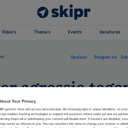
Video’s
Thema’s
Events
Vacatures
ws
Opslaan
Reageer nu
Del
er agressie tege
othekersassisten
About Your Privacy
887
partners store and access personal data, like browsing data or unique identifiers, on your
Accept enables tracking technologies to support the purposes shown under we and our partne
electing Reject All or withdrawing your consent will disable them. If trackers are disabled, so
may not be as relevant to you. You can resurface this menu to change your choices or withd