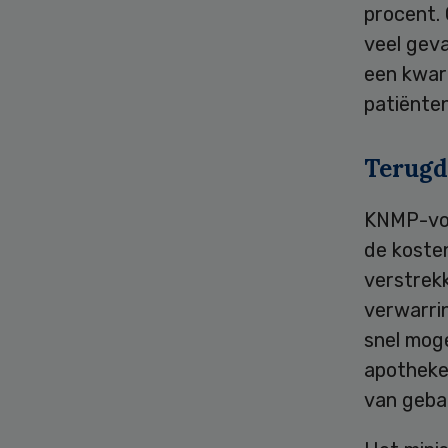
procent. 
veel gev
een kwar
patiënte
Terugd
KNMP-voor
de kosten
verstrekk
verwarrin
snel mog
apotheke
van gebak