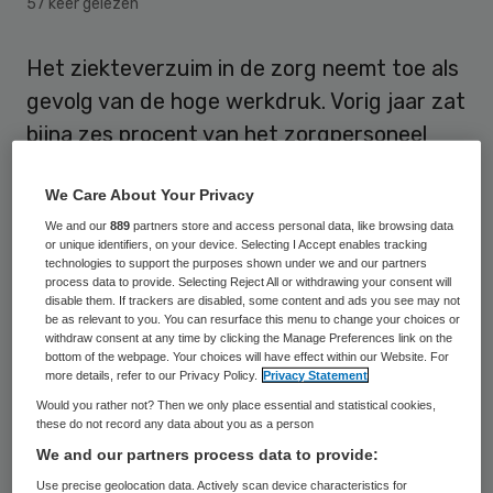
57 keer gelezen
Het ziekteverzuim in de zorg neemt toe als
gevolg van de hoge werkdruk. Vorig jaar zat
bijna zes procent van het zorgpersoneel
ziek thuis, een toename van 16 procent ten
We Care About Your Privacy
opzichte van 2013. Het langdurig
We and our
889
partners store and access personal data, like browsing data
ziekteverzuim kostte de zorgsector vorig
or unique identifiers, on your device. Selecting I Accept enables tracking
jaar 567 miljoen euro.
technologies to support the purposes shown under we and our partners
process data to provide. Selecting Reject All or withdrawing your consent will
disable them. If trackers are disabled, some content and ads you see may not
Dit meldt dagblad Trouw op basis van
be as relevant to you. You can resurface this menu to change your choices or
withdraw consent at any time by clicking the Manage Preferences link on the
cijfers van Vernet Verzuimnetwerk en
bottom of the webpage. Your choices will have effect within our Website. For
more details, refer to our Privacy Policy.
Privacy Statement
pensioenfonds PFZW.
Would you rather not? Then we only place essential and statistical cookies,
these do not record any data about you as a person
De stijging komt bijna geheel door een
We and our partners process data to provide:
toename van het aantal langdurig zieken,
Use precise geolocation data. Actively scan device characteristics for