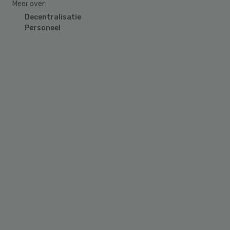
Meer over:
Decentralisatie
Personeel
Primary
Sidebar