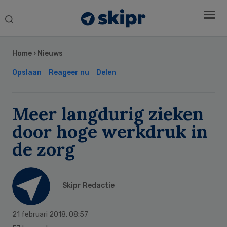
Search
this
Secondary
website
Sidebar
Home
›
Nieuws
Opslaan
Reageer nu
Delen
Meer langdurig zieken
door hoge werkdruk in
de zorg
Skipr Redactie
21 februari 2018
,
08:57