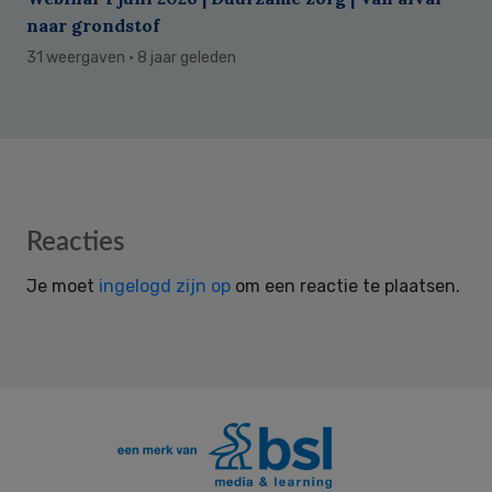
naar grondstof
31 weergaven
· 8 jaar geleden
Reader
Reacties
Interactions
Je moet
ingelogd zijn op
om een reactie te plaatsen.