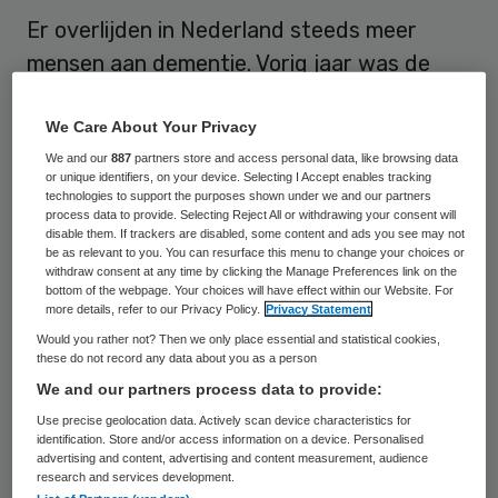
Er overlijden in Nederland steeds meer
mensen aan dementie. Vorig jaar was de
ziekte bij 12.500 mensen de doodsoorzaak.
Sinds 1996 is dit aantal met 4400 mensen
We Care About Your Privacy
gestegen. Dat meldt het Centraal Bureau
We and our
887
partners store and access personal data, like browsing data
or unique identifiers, on your device. Selecting I Accept enables tracking
voor de Statistiek. Aan longkanker
technologies to support the purposes shown under we and our partners
process data to provide. Selecting Reject All or withdrawing your consent will
overleden vorig jaar 10.300 mensen en aan
disable them. If trackers are disabled, some content and ads you see may not
be as relevant to you. You can resurface this menu to change your choices or
een hartinfarct 8900.
withdraw consent at any time by clicking the Manage Preferences link on the
bottom of the webpage. Your choices will have effect within our Website. For
more details, refer to our Privacy Policy.
Privacy Statement
Bij een vergevorderd stadium van dementie
Would you rather not? Then we only place essential and statistical cookies,
werken het slikken, ademhalen of de
these do not record any data about you as a person
blaasreflex niet meer goed. Hierdoor
We and our partners process data to provide:
kunnen mensen met dementie problemen
Use precise geolocation data. Actively scan device characteristics for
identification. Store and/or access information on a device. Personalised
krijgen met eten en drinken, of infecties
advertising and content, advertising and content measurement, audience
research and services development.
oplopen waaraan ze overlijden. De stijging is