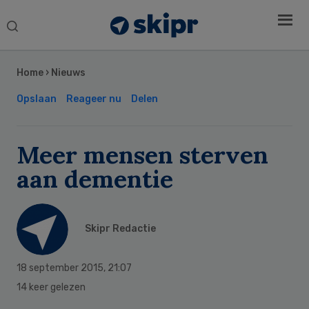
Search
this
Secondary
website
Sidebar
Home
›
Nieuws
Opslaan
Reageer nu
Delen
Meer mensen sterven
aan dementie
Skipr Redactie
18 september 2015
,
21:07
14 keer gelezen