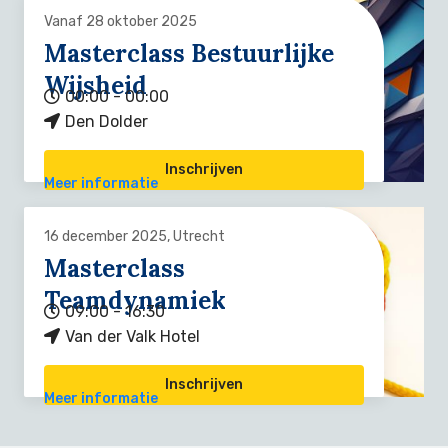
Vanaf 28 oktober 2025
Masterclass Bestuurlijke
Wijsheid
00:00 - 00:00
Den Dolder
Inschrijven
Meer informatie
16 december 2025, Utrecht
Masterclass
Teamdynamiek
09:00 - 16:30
Van der Valk Hotel
Inschrijven
Meer informatie