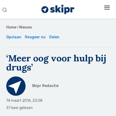
Search
this
Secondary
website
Sidebar
Home
›
Nieuws
Opslaan
Reageer nu
Delen
‘Meer oog voor hulp bij
drugs’
Skipr Redactie
14 maart 2016
,
22:08
37 keer gelezen