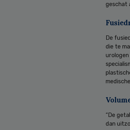
geschat 
Fusiedr
De fusied
die te m
urologen
specialis
plastisch
medische 
Volume
“De getal
dan uitz