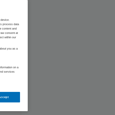
 device.
rs process data
me content and
raw consent at
ect within our
 about you as a
information on a
and services
Accept