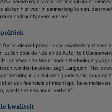
 2015 nieuwe regels voor het fiscaal ondernemers
ecialisten hier voor in aanmerking komen, dan moe
rdere opdrachtgevers werken.
politiek
fusies die niet primair door kwaliteitsmotieven zi
n, zullen door de NZa en de Autoriteit Consument
CM- voorheen de Nederlandse Mededingingsarg
ritisch worden bekeken, zegt Langejan: “Het stre
sverbetering is op zich een goede zaak, maar op h
at er ook financiële of machtspolitieke motieven
n, wordt het een ander verhaal.”
le kwaliteit