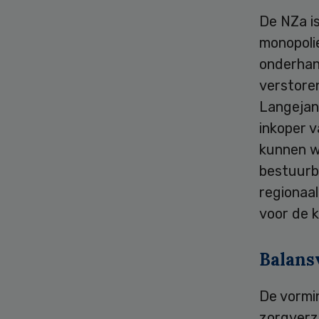
De NZa i
monopolie
onderhan
verstoren
Langejan.
inkoper v
kunnen w
bestuurb
regionaal
voor de k
Balans
De vormi
zorgverz