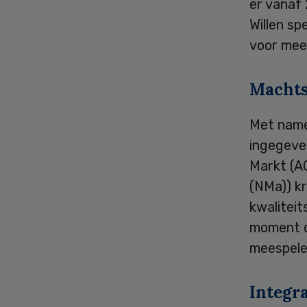
er vanaf
Willen sp
voor mee
Machts
Met name 
ingegeve
Markt (A
(NMa)) k
kwaliteit
moment d
meespele
Integra