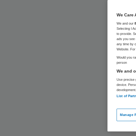
We Care 
We and our
Selecting I 
to provide. S
ads you see 
any time by c
Website. For 
Would you rat
person
We and ou
Use precise g
device. Pers
development
List of Part
Manage P