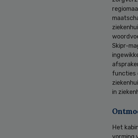
regiomaa
maatscha
ziekenhu
woordvoe
Skipr-ma
ingewikke
afsprake
functies 
ziekenhu
in zieken
Ontmo
Het kabi
vorming 