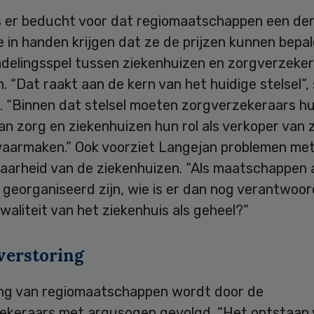
s er beducht voor dat regiomaatschappen een de
 in handen krijgen dat ze de prijzen kunnen bepa
delingsspel tussen ziekenhuizen en zorgverzeke
. “Dat raakt aan de kern van het huidige stelsel”, 
 “Binnen dat stelsel moeten zorgverzekeraars hun
an zorg en ziekenhuizen hun rol als verkoper van 
aarmaken.” Ook voorziet Langejan problemen me
aarheid van de ziekenhuizen. “Als maatschappen 
 georganiseerd zijn, wie is er dan nog verantwoord
waliteit van het ziekenhuis als geheel?”
verstoring
ng van regiomaatschappen wordt door de
ekeraars met argusogen gevolgd. “Het ontstaan