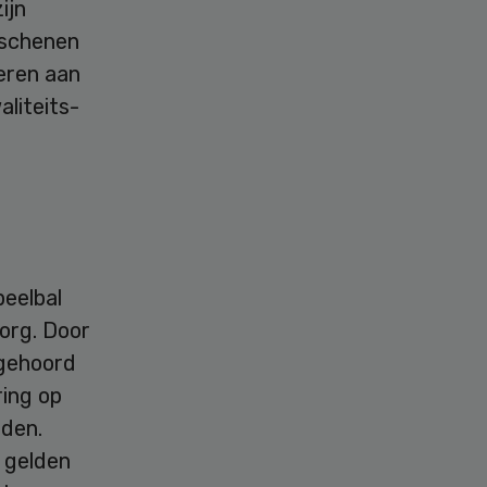
ijn
erschenen
oeren aan
liteits-
peelbal
zorg. Door
 gehoord
ring op
rden.
 gelden