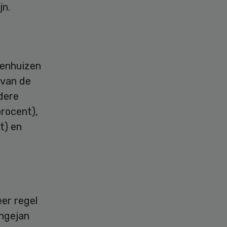
jn.
kenhuizen
 van de
dere
procent),
t) en
eer regel
angejan