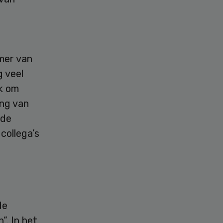
mer van
 veel
jk om
ing van
 de
collega’s
de
. In het