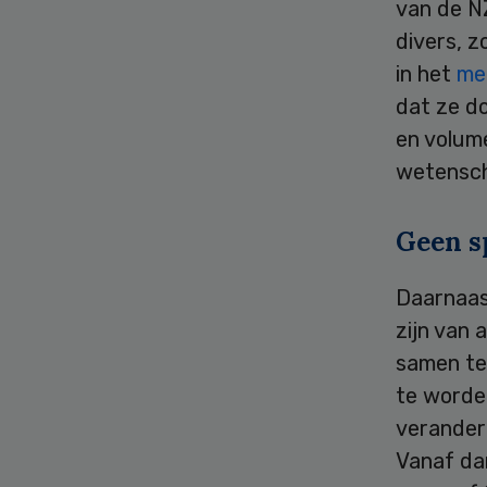
van de N
divers, z
in het
me
dat ze d
en volume
wetenscha
Geen s
Daarnaast
zijn van 
samen te
te worden
veranderi
Vanaf da