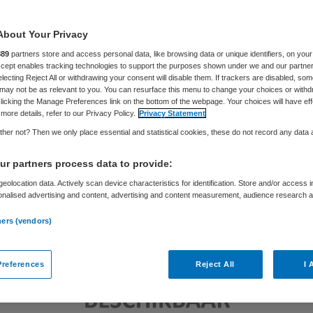
Philip van de Poel
10 april 2013
,
13:50
347 keer gelezen
About Your Privacy
889
partners store and access personal data, like browsing data or unique identifiers, on your
Accept enables tracking technologies to support the purposes shown under we and our partne
electing Reject All or withdrawing your consent will disable them. If trackers are disabled, so
may not be as relevant to you. You can resurface this menu to change your choices or withd
licking the Manage Preferences link on the bottom of the webpage. Your choices will have eff
more details, refer to our Privacy Policy.
Privacy Statement
her not? Then we only place essential and statistical cookies, these do not record any data
r partners process data to provide:
eolocation data. Actively scan device characteristics for identification. Store and/or access 
onalised advertising and content, advertising and content measurement, audience research 
.
ners (vendors)
references
Reject All
I 