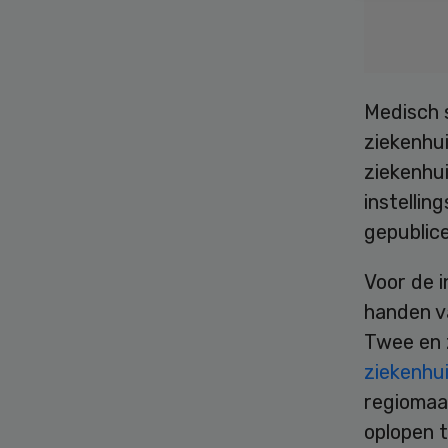
Medisch 
ziekenhu
ziekenhu
instellin
gepublice
Voor de i
handen v
Twee en 
ziekenhu
regiomaat
oplopen t