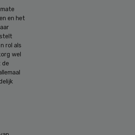
rmate
len en het
raar
stelt
 rol als
zorg wel
t de
allemaal
elijk
 van