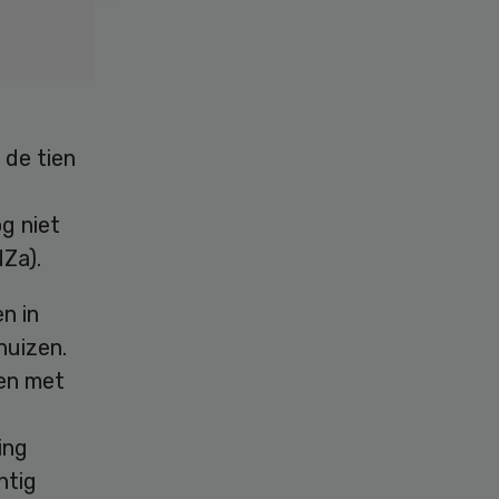
 de tien
og niet
NZa).
n in
huizen.
en met
l
ing
htig