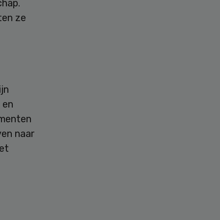
chap.
ten ze
jn
 en
umenten
ven naar
et