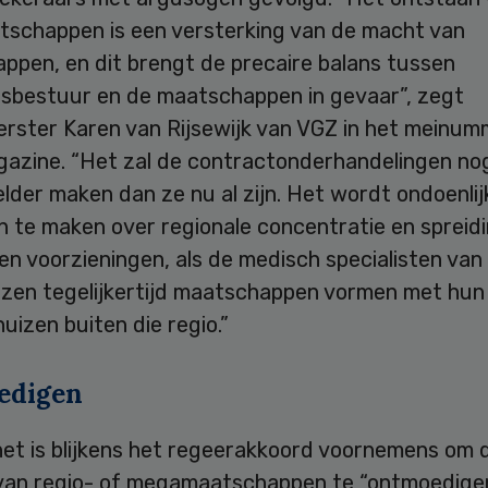
tschappen is een versterking van de macht van
ppen, en dit brengt de precaire balans tussen
isbestuur en de maatschappen in gevaar”, zegt
rster Karen van Rijsewijk van VGZ in het meinum
gazine. “Het zal de contractonderhandelingen nog
lder maken dan ze nu al zijn. Het wordt ondoenli
n te maken over regionale concentratie en spreid
en voorzieningen, als de medisch specialisten van
izen tegelijkertijd maatschappen vormen met hun 
huizen buiten die regio.”
edigen
net is blijkens het regeerakkoord voornemens om 
van regio- of megamaatschappen te “ontmoedigen”