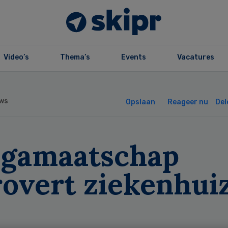
Video’s
Thema’s
Events
Vacatures
ws
Opslaan
Reageer nu
Del
gamaatschap
rovert ziekenhui