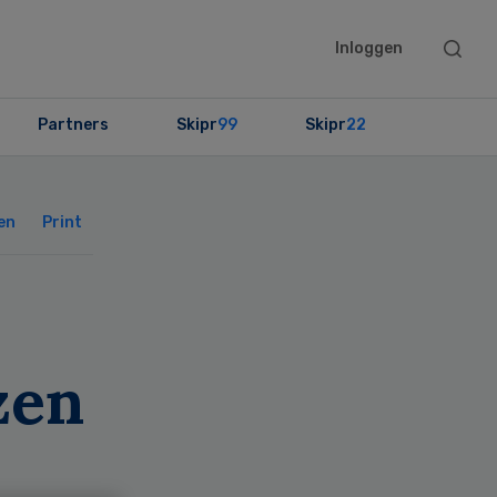
Searc
Inloggen
this
websit
Partners
Skipr
99
Skipr
22
Primary
Sidebar
en
Print
zen