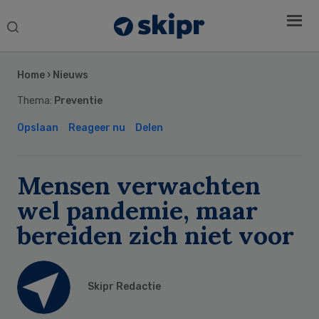
Search
this
Secondary
website
Sidebar
Home
›
Nieuws
Thema:
Preventie
Opslaan
Reageer nu
Delen
Mensen verwachten
wel pandemie, maar
bereiden zich niet voor
Skipr Redactie