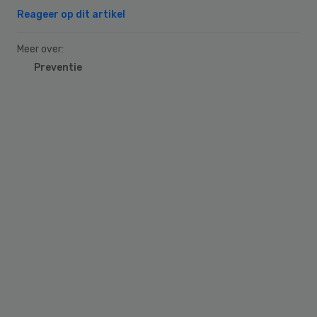
Reageer op dit artikel
Meer over:
Preventie
Primary
Sidebar