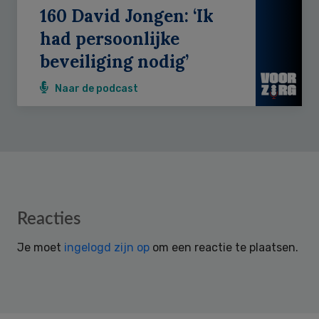
160 David Jongen: ‘Ik
had persoonlijke
beveiliging nodig’
Naar de podcast
Reader
Reacties
Interactions
Je moet
ingelogd zijn op
om een reactie te plaatsen.