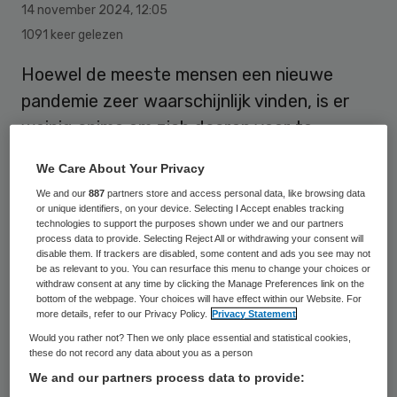
14 november 2024
,
12:05
1091 keer gelezen
Hoewel de meeste mensen een nieuwe
pandemie zeer waarschijnlijk vinden, is er
weinig animo om zich daarop voor te
bereiden, merkt gezondheidsinstituut
We Care About Your Privacy
RIVM.
We and our
887
partners store and access personal data, like browsing data
or unique identifiers, on your device. Selecting I Accept enables tracking
technologies to support the purposes shown under we and our partners
“Een reden die mensen hiervoor gaven is
process data to provide. Selecting Reject All or withdrawing your consent will
disable them. If trackers are disabled, some content and ads you see may not
het idee dat je de toekomst niet kunt
be as relevant to you. You can resurface this menu to change your choices or
withdraw consent at any time by clicking the Manage Preferences link on the
voorspellen (en je er dus ook niet op kunt
bottom of the webpage. Your choices will have effect within our Website. For
more details, refer to our Privacy Policy.
Privacy Statement
voorbereiden). Daarnaast wil men niet aan
Would you rather not? Then we only place essential and statistical cookies,
negatieve zaken denken vanwege de
these do not record any data about you as a person
zorgen die daarmee gepaard gaan en
We and our partners process data to provide: