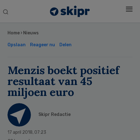
Search
this
Secondary
website
Sidebar
Home
›
Nieuws
Opslaan
Reageer nu
Delen
Menzis boekt positief
resultaat van 45
miljoen euro
Skipr Redactie
17 april 2018
,
07:23