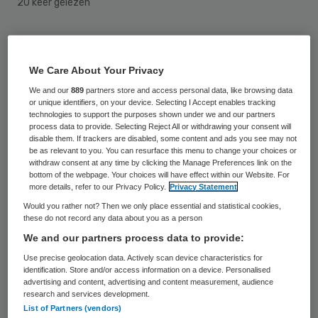
20 keer gelezen
Menzis behaalde vorig jaar een positief
resultaat, maar voelt de druk op de
We Care About Your Privacy
zorgkosten toenemen. Dat er vorig jaar
We and our
889
partners store and access personal data, like browsing data
or unique identifiers, on your device. Selecting I Accept enables tracking
geld overbleef, is volgens de verzekeraar
technologies to support the purposes shown under we and our partners
vooral het gevolg van meevallende
process data to provide. Selecting Reject All or withdrawing your consent will
disable them. If trackers are disabled, some content and ads you see may not
zorgkosten in de voorgaande periode.
be as relevant to you. You can resurface this menu to change your choices or
withdraw consent at any time by clicking the Manage Preferences link on the
bottom of the webpage. Your choices will have effect within our Website. For
Onder de streep hield Menzis 45 miljoen
more details, refer to our Privacy Policy.
Privacy Statement
euro over. Een jaar eerder stond daar nog
Would you rather not? Then we only place essential and statistical cookies,
these do not record any data about you as a person
een min van bijna 47 miljoen euro. Naast
We and our partners process data to provide:
meevallers is dat positieve resultaat het
Use precise geolocation data. Actively scan device characteristics for
gevolg van toegenomen bijdragen uit een
identification. Store and/or access information on a device. Personalised
advertising and content, advertising and content measurement, audience
fonds dat verzekeraars compenseert voor
research and services development.
List of Partners (vendors)
polishouders die relatief vaak medische