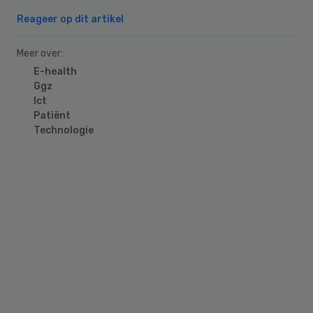
Reageer op dit artikel
Meer over:
E-health
Ggz
Ict
Patiënt
Technologie
Primary
Sidebar