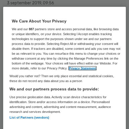
3 september 2019
,
09:56
236 keer gelezen
We Care About Your Privacy
Ggz-aanbieder MIND heeft
We and our
887
partners store and access personal data, like browsing data
or unique identifiers, on your device. Selecting I Accept enables tracking
samenwerkingsovereenkomst gesloten met
technologies to support the purposes shown under we and our partners
ORCHA. Dit bedrijf houdt zich bezig met de
process data to provide. Selecting Reject All or withdrawing your consent will
disable them. If trackers are disabled, some content and ads you see may not
beoordeling van gezondheidsapplicaties en
be as relevant to you. You can resurface this menu to change your choices or
withdraw consent at any time by clicking the Manage Preferences link on the
gaat helpen een GGZ Appwegwijzer te
bottom of the webpage. Your choices will have effect within our Website. For
more details, refer to our Privacy Policy.
Privacy Statement
realiseren. Die moet een overzicht
Would you rather not? Then we only place essential and statistical cookies,
scheppen in het ‘oerwoud’ aan apps dat er
these do not record any data about you as a person
inmiddels bestaat voor de geestelijke
We and our partners process data to provide:
gezondheidszorg.
Use precise geolocation data. Actively scan device characteristics for
identification. Store and/or access information on a device. Personalised
advertising and content, advertising and content measurement, audience
“Er komen steeds meer apps op de
research and services development.
List of Partners (vendors)
Nederlandse markt ter ondersteuning van
de geestelijke gezondheid”, constateert