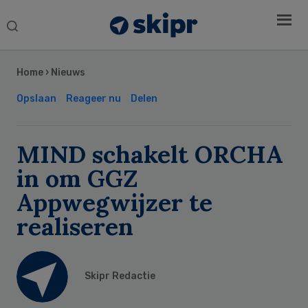
Search
this
Secondary
website
Sidebar
Home
›
Nieuws
Opslaan
Reageer nu
Delen
MIND schakelt ORCHA
in om GGZ
Appwegwijzer te
realiseren
Skipr Redactie