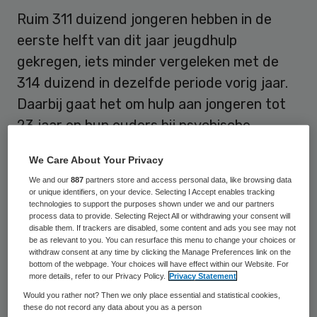
Ruim 311 duizend jongeren hebben in de
eerste helft van dit jaar jeugdhulp
gekregen, iets minder vergeleken met de
314 duizend in dezelfde periode vorig jaar.
Daarbij gaat het om hulp aan jongeren tot
23 jaar en hun ouders bij psychische
problemen, een verstandelijke beperking of
We Care About Your Privacy
opvoedproblemen, aldus het Centraal
We and our
887
partners store and access personal data, like browsing data
Bureau voor de Statistiek (CBS).
or unique identifiers, on your device. Selecting I Accept enables tracking
technologies to support the purposes shown under we and our partners
process data to provide. Selecting Reject All or withdrawing your consent will
In totaal kregen 181 duizend jongens en 130
disable them. If trackers are disabled, some content and ads you see may not
be as relevant to you. You can resurface this menu to change your choices or
duizend meisjes hulp. Ongeveer de helft van
withdraw consent at any time by clicking the Manage Preferences link on the
alle hulpvragers was tussen vier en elf jaar
bottom of the webpage. Your choices will have effect within our Website. For
more details, refer to our Privacy Policy.
Privacy Statement
oud. Dat komt overeen met ruim 10 procent
Would you rather not? Then we only place essential and statistical cookies,
van alle kinderen in Nederland van deze
these do not record any data about you as a person