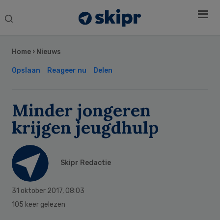
Search
this
Secondary
website
Sidebar
Home
›
Nieuws
Opslaan
Reageer nu
Delen
Minder jongeren
krijgen jeugdhulp
Skipr Redactie
31 oktober 2017
,
08:03
105 keer gelezen