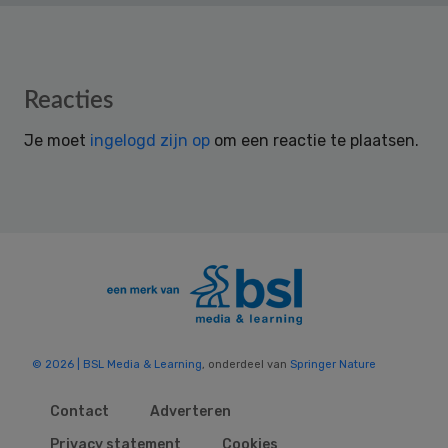
Reader
Reacties
Interactions
Je moet
ingelogd zijn op
om een reactie te plaatsen.
© 2026 | BSL Media & Learning
, onderdeel van
Springer Nature
Contact
Adverteren
Privacy statement
Cookies