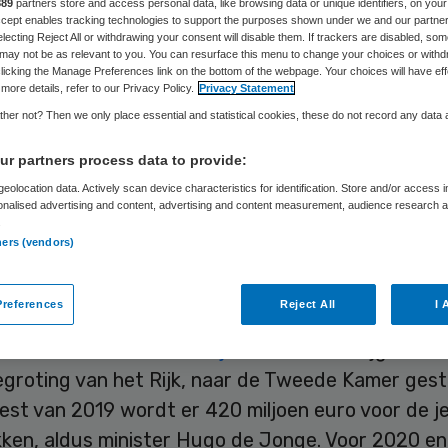
889
partners store and access personal data, like browsing data or unique identifiers, on your
Accept enables tracking technologies to support the purposes shown under we and our partne
electing Reject All or withdrawing your consent will disable them. If trackers are disabled, so
may not be as relevant to you. You can resurface this menu to change your choices or withd
Skipr Redactie
27 mei 2019
,
18:01
24 keer gelezen
licking the Manage Preferences link on the bottom of the webpage. Your choices will have eff
more details, refer to our Privacy Policy.
Privacy Statement
her not? Then we only place essential and statistical cookies, these do not record any data
 Hugo de Jonge (Volksgezondheid) belooft meer d
r partners process data to provide:
uro extra uit te trekken voor de jeugdzorg, versp
eolocation data. Actively scan device characteristics for identification. Store and/or access 
. De gemeenten zijn erover te spreken, vakbond F
onalised advertising and content, advertising and content measurement, audience research 
.
genoeg.
ners (vendors)
et trekt flink meer geld uit om de tekorten in de
references
Reject All
I 
 te lijf te gaan, zo laat het ministerie van Volks
et kabinet heeft de
Voorjaarsnota
, een bijgewerk
egroting van het Rijk, naar de Tweede Kamer gest
rest van 2019 wordt er 420 miljoen euro voor de 
kken, aldus minister Hugo de Jonge. Voor 2020 e