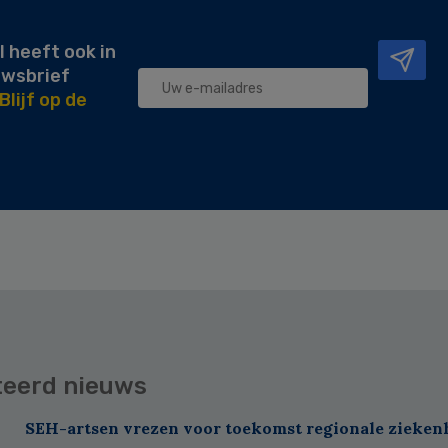
l heeft ook in
uwsbrief
Blijf op de
teerd nieuws
SEH-artsen vrezen voor toekomst regionale zieken