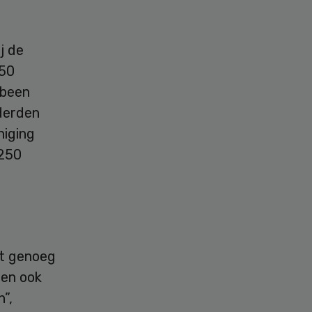
j de
450
 been
derden
niging
 250
ot genoeg
len ook
”,