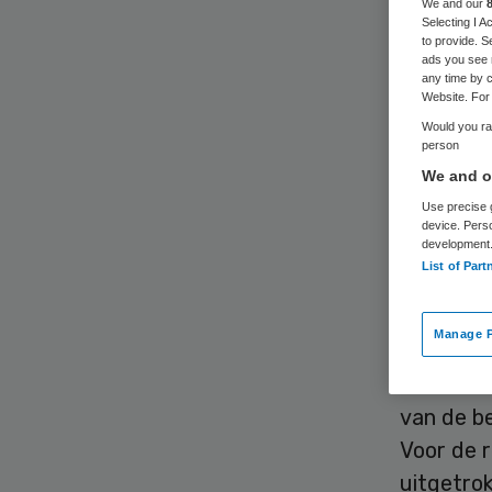
We and our
Selecting I 
to provide. S
ads you see 
any time by c
Website. For 
Would you rat
person
Minister
We and ou
miljard e
Use precise g
drie jaar
device. Pers
development
het niet 
List of Part
Het kabin
Manage P
jeugdzorg
weten. H
van de b
Voor de 
uitgetro