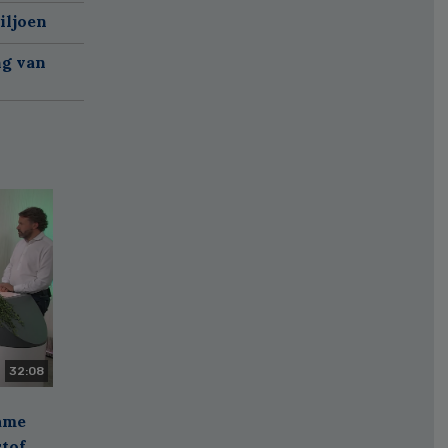
iljoen
ng van
32:08
zame
stof