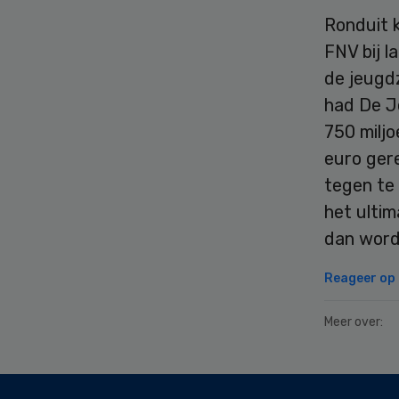
Ronduit k
FNV bij l
de jeugd
had De J
750 miljo
euro ger
tegen te
het ultim
dan word
Reageer op d
Meer over:
Secondary