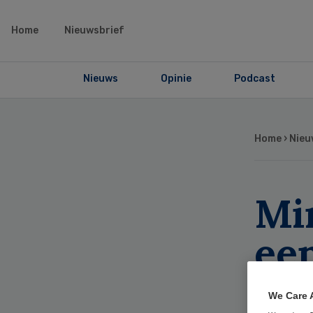
Home
Nieuwsbrief
Nieuws
Opinie
Podcast
Home
›
Nieu
Min
een
je
We Care 