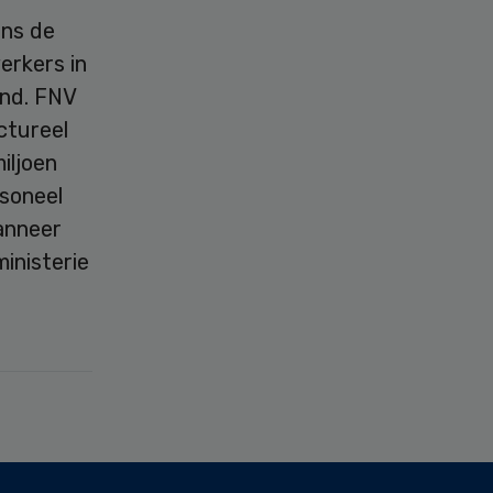
ens de
erkers in
ond. FNV
ctureel
iljoen
soneel
anneer
inisterie