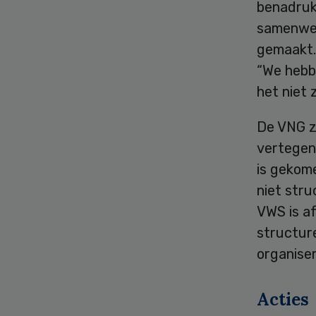
benadrukt
samenwer
gemaakt.
“We hebb
het niet 
De VNG ze
vertegen
is gekome
niet str
VWS is a
structur
organiser
Acties