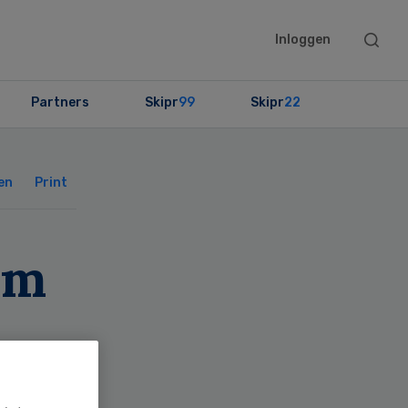
Searc
Inloggen
this
websit
Partners
Skipr
99
Skipr
22
Primary
Sidebar
en
Print
im