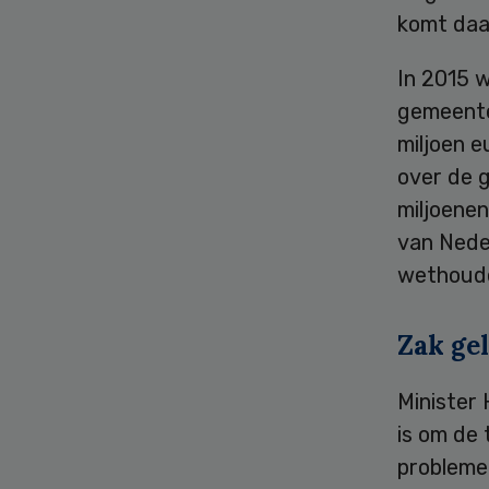
komt daar
In 2015 w
gemeente
miljoen e
over de 
miljoenen
van Nede
wethoude
Zak ge
Minister
is om de 
problemen