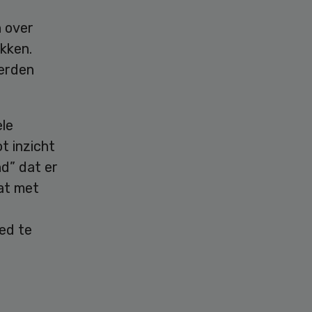
 over
kken.
werden
ele
t inzicht
nd” dat er
at met
t
ed te