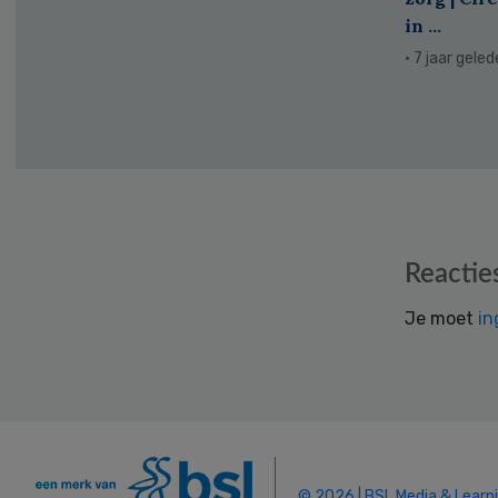
in ...
· 7 jaar gele
Reader
Reactie
Interactions
Je moet
in
© 2026 | BSL Media & Learn