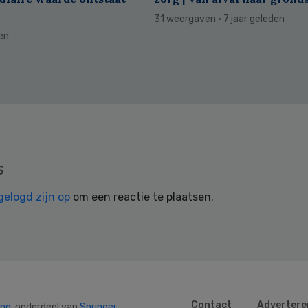
31 weergaven
· 7 jaar geleden
den
s
gelogd zijn op
om een reactie te plaatsen.
Contact
Advertere
ing
, onderdeel van
Springer