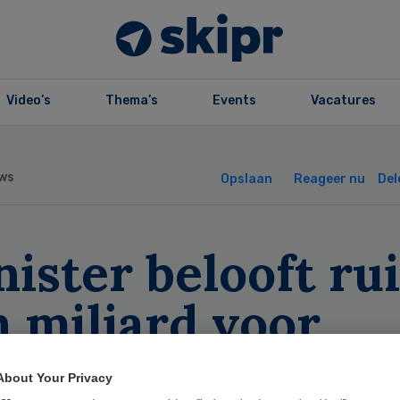
Video’s
Thema’s
Events
Vacatures
ws
Opslaan
Reageer nu
Del
ister belooft ru
 miljard voor
ugdzorg
About Your Privacy