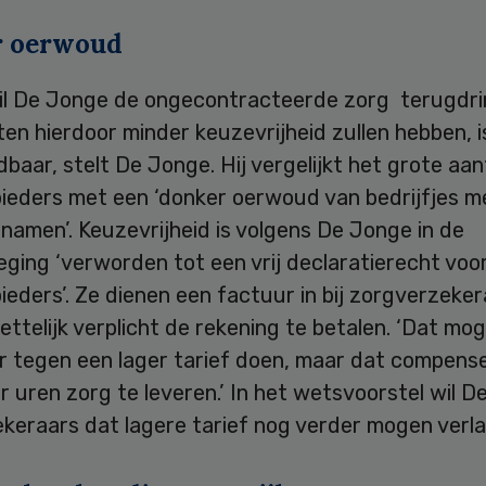
r oerwoud
il De Jonge de ongecontracteerde zorg terugdri
ten hierdoor minder keuzevrijheid zullen hebben, i
aar, stelt De Jonge. Hij vergelijkt het grote aant
ieders met een ‘donker oerwoud van bedrijfjes m
amen’. Keuzevrijheid is volgens De Jonge in de
eging ‘verworden tot een vrij declaratierecht voo
eders’. Ze dienen een factuur in bij zorgverzeker
wettelijk verplicht de rekening te betalen. ‘Dat mo
r tegen een lager tarief doen, maar dat compens
 uren zorg te leveren.’ In het wetsvoorstel wil 
ekeraars dat lagere tarief nog verder mogen verl