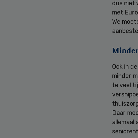
dus niet 
met Euro
We moete
aanbeste
Minder
Ook in d
minder m
te veel t
versnipp
thuiszor
Daar moe
allemaal 
seniorenf