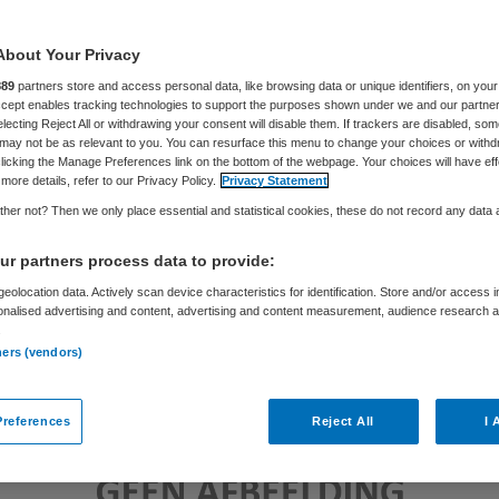
About Your Privacy
Skipr Redactie
4 maart 2019
,
12:20
499 keer gelezen
889
partners store and access personal data, like browsing data or unique identifiers, on your
Accept enables tracking technologies to support the purposes shown under we and our partne
electing Reject All or withdrawing your consent will disable them. If trackers are disabled, so
may not be as relevant to you. You can resurface this menu to change your choices or withd
licking the Manage Preferences link on the bottom of the webpage. Your choices will have eff
more details, refer to our Privacy Policy.
Privacy Statement
her not? Then we only place essential and statistical cookies, these do not record any data
r partners process data to provide:
eolocation data. Actively scan device characteristics for identification. Store and/or access 
onalised advertising and content, advertising and content measurement, audience research 
.
ners (vendors)
references
Reject All
I 