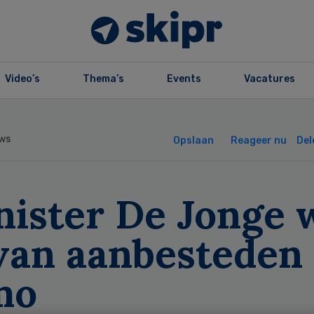
Video’s
Thema’s
Events
Vacatures
ws
Opslaan
Reageer nu
Del
nister De Jonge 
van aanbesteden 
mo