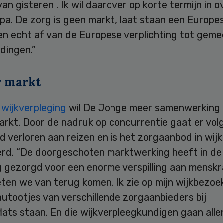
van gisteren . Ik wil daarover op korte termijn in o
pa. De zorg is geen markt, laat staan een Europe
n echt af van de Europese verplichting tot gemee
dingen.”
 markt
e
wijkverpleging
wil De Jonge meer samenwerking
arkt. Door de nadruk op concurrentie gaat er vo
ijd verloren aan reizen en is het zorgaanbod in wij
erd. “De doorgeschoten marktwerking heeft in de
g gezorgd voor een enorme verspilling aan menskr
ten we van terug komen. Ik zie op mijn wijkbezoe
autootjes van verschillende zorgaanbieders bij
lats staan. En die wijkverpleegkundigen gaan all