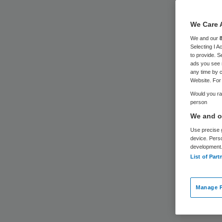
We Care 
We and our
Selecting I 
to provide. S
ads you see 
any time by c
Website. For 
Would you rat
person
We and ou
Use precise g
device. Pers
development
List of Part
Manage P