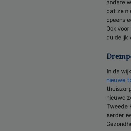
andere wi
dat ze ni
opeens ee
Ook voor 
duidelijk
Dremp
In de wi
nieuwe t
thuiszorg
nieuwe z
Tweede K
eerder e
Gezondhe