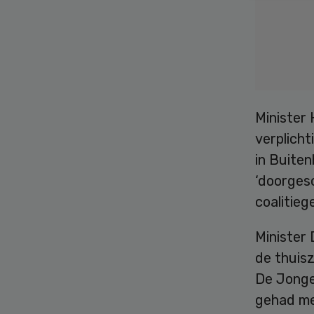
Minister
verplicht
in Buiten
‘doorgesc
coalitie
Minister
de thuisz
De Jonge 
gehad m