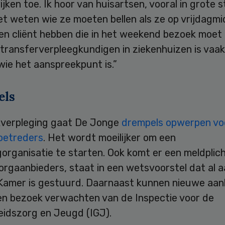
jken toe. Ik hoor van huisartsen, vooral in grote 
et weten wie ze moeten bellen als ze op vrijdagm
n cliënt hebben die in het weekend bezoek moet k
transferverpleegkundigen in ziekenhuizen is vaak
 wie het aanspreekpunt is.”
els
jkverpleging gaat De Jonge
drempels opwerpen vo
oetreders
. Het wordt moeilijker om een
organisatie te starten. Ook komt er een meldplic
orgaanbieders, staat in een wetsvoorstel dat al 
amer is gestuurd. Daarnaast kunnen nieuwe aan
en bezoek verwachten van de Inspectie voor de
idszorg en Jeugd (IGJ).