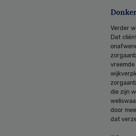
Donke
Verder w
Dat cliën
onafwendb
zorgaanb
vreemde n
wijkverpl
zorgaanbi
die zijn 
weliswaa
door meer
dat verz