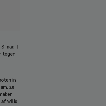
g 3 maart
er tegen
hoten in
dam, zei
 maken
af wil is