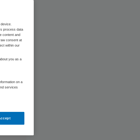
 device.
rs process data
me content and
raw consent at
ect within our
 about you as a
information on a
and services
Accept