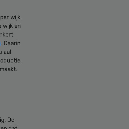
per wijk.
 wijk en
nkort
g
. Daarin
traal
roductie.
emaakt.
ig. De
ten dat