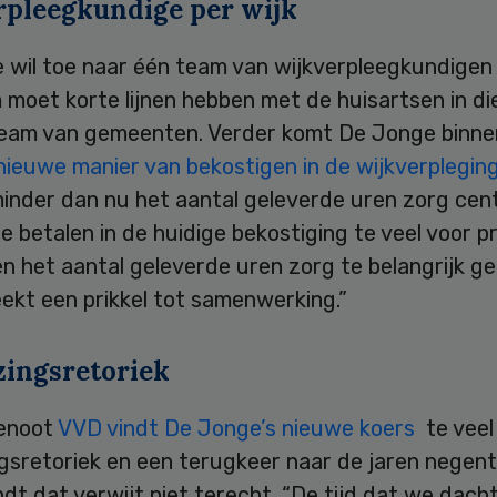
rpleegkundige per wijk
 wil toe naar één team van wijkverpleegkundigen 
moet korte lijnen hebben met de huisartsen in die
team van gemeenten. Verder komt De Jonge binne
nieuwe manier van bekostigen in de wijkverplegin
minder dan nu het aantal geleverde uren zorg cen
e betalen in de huidige bekostiging te veel voor p
n het aantal geleverde uren zorg te belangrijk g
ekt een prikkel tot samenwerking.”
zingsretoriek
genoot
VVD vindt De Jonge’s nieuwe koers
te veel
gsretoriek en een terugkeer naar de jaren negent
dt dat verwijt niet terecht. “De tijd dat we dach