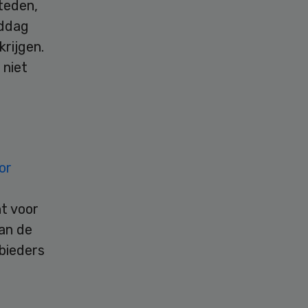
steden,
iddag
rijgen.
 niet
or
ht voor
aan de
bieders