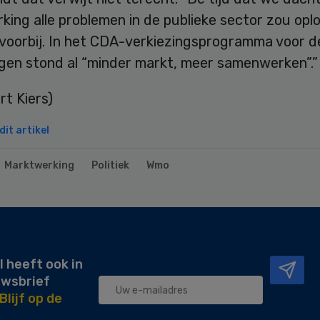
ing alle problemen in de publieke sector zou oplo
 voorbij. In het CDA-verkiezingsprogramma voor d
ngen stond al “minder markt, meer samenwerken”.”
rt Kiers)
it artikel
Marktwerking
Politiek
Wmo
l heeft ook in
uwsbrief
Blijf op de