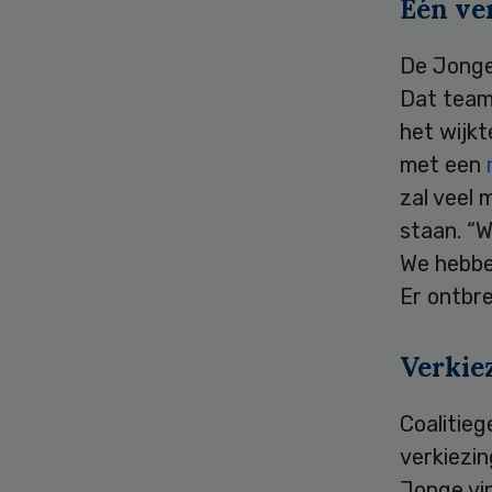
Eén ve
De Jonge
Dat team 
het wijk
met een
zal veel 
staan. “W
We hebbe
Er ontbre
Verkie
Coalitie
verkiezin
Jonge vin