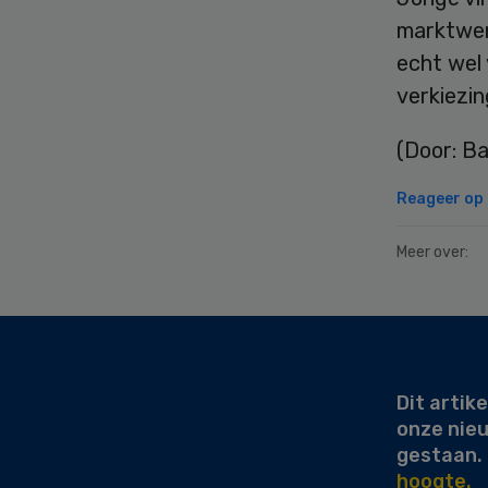
marktwerk
echt wel
verkiezi
(Door: Ba
Reageer op d
Meer over:
Secondary
Sidebar
Dit artike
onze nie
gestaan.
hoogte.