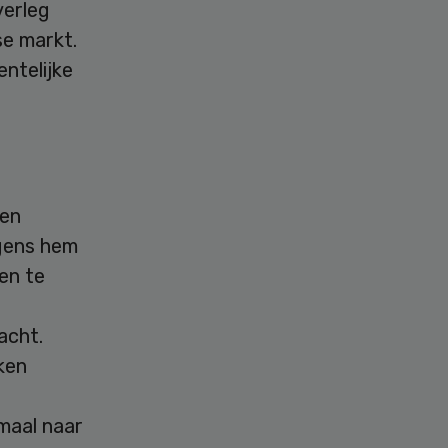
verleg
se markt.
ntelijke
 en
lgens hem
ken te
acht.
ken
emaal naar