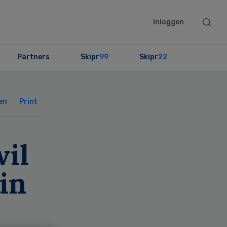
Searc
Inloggen
this
websit
Partners
Skipr
99
Skipr
22
Primary
Sidebar
en
Print
wil
in