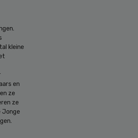
ngen.
s
al kleine
et
r
aars en
gen ze
eren ze
De Jonge
agen.