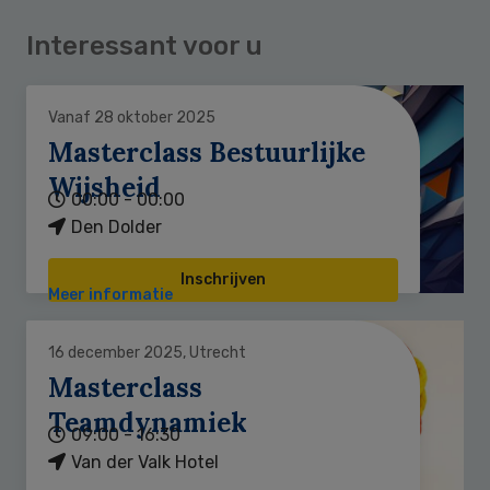
Interessant voor u
Vanaf 28 oktober 2025
Masterclass Bestuurlijke
Wijsheid
00:00 - 00:00
Den Dolder
Inschrijven
Meer informatie
16 december 2025, Utrecht
Masterclass
Teamdynamiek
09:00 - 16:30
Van der Valk Hotel