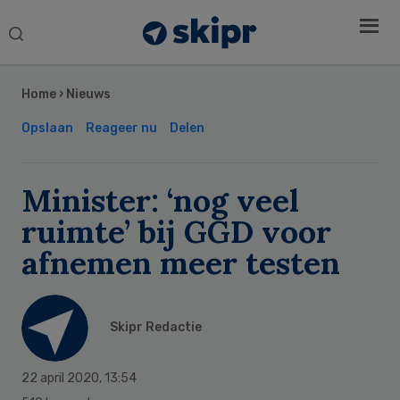
Search
this
Secondary
website
Sidebar
Home
›
Nieuws
Opslaan
Reageer nu
Delen
Minister: ‘nog veel
ruimte’ bij GGD voor
afnemen meer testen
Skipr Redactie
22 april 2020
,
13:54