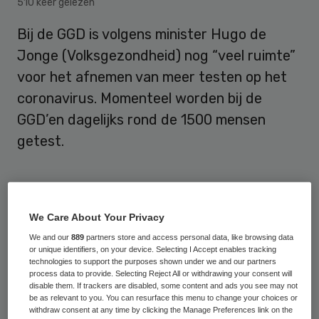
510 keer gelezen
Bij de GGD is volgens minister Hugo de
Jonge (Volksgezondheid) nog “veel ruimte”
voor het afnemen van meer testen op het
coronavirus. Momenteel worden bij de
GGD’en dagelijks rond de 1500 mensen
getest.
Er zijn knelpunten in het afnemen van
testen, schrijft de bewindsman in een brief
We Care About Your Privacy
aan de Kamer. “Zo verloopt de toeleiding
We and our
889
partners store and access personal data, like browsing data
or unique identifiers, on your device. Selecting I Accept enables tracking
richting GGD-testfaciliteiten nog niet
technologies to support the purposes shown under we and our partners
optimaal, zijn er verschillen tussen regio’s
process data to provide. Selecting Reject All or withdrawing your consent will
disable them. If trackers are disabled, some content and ads you see may not
en waren er vragen over de financiering van
be as relevant to you. You can resurface this menu to change your choices or
withdraw consent at any time by clicking the Manage Preferences link on the
het testen.”