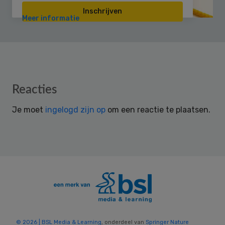
Inschrijven
Meer informatie
Reader
Reacties
Interactions
Je moet
ingelogd zijn op
om een reactie te plaatsen.
© 2026 | BSL Media & Learning
, onderdeel van
Springer Nature