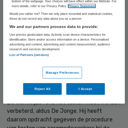
bottom of the webpage. Your choices will have effect within our Website. For
more details, refer to our Privacy Policy.
Privacy Statement
Would you rather not? Then we only place essential and statistical cookies,
Werkgevers zijn
these do not record any data about you as a person
verantwoordelijk
We and our partners process data to provide:
Use precise geolocation data. Actively scan device characteristics for
identification. Store and/or access information on a device. Personalised
Hij heeft in een brief aan de zorgkoepels de
advertising and content, advertising and content measurement, audience
research and services development.
werkgevers erop gewezen dat zij de
List of Partners (vendors)
verantwoordelijkheid dragen voor het
testen van hun werknemers. De Jonge
Manage Preferences
heeft hen er ook op gewezen “dat er geen
sprake van mag zijn dat zorgmedewerkers
Reject All
I Accept
de testen zelf moeten financieren”.
De werkwijze rond het testen moet worden
verbeterd, aldus De Jonge. Hij heeft
daarom opdracht gegeven de procedure
van testen van zorgmedewerkers bij de