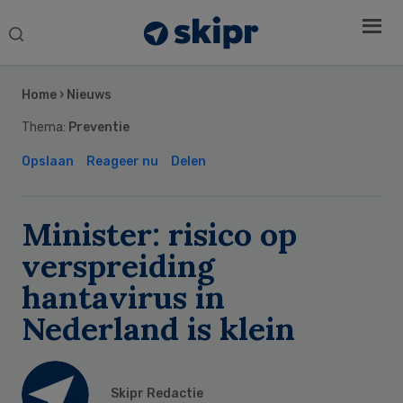
Search
this
Secondary
website
Sidebar
Home
›
Nieuws
Thema:
Preventie
Opslaan
Reageer nu
Delen
Minister: risico op
verspreiding
hantavirus in
Nederland is klein
Skipr Redactie