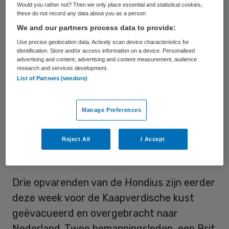
cruiseschip Hondius, dat bezig was aan een
Would you rather not? Then we only place essential and statistical cookies,
tocht over de zuidelijke Atlantische Oceaan,
these do not record any data about you as a person
We and our partners process data to provide:
“heeft begrijpelijkerwijs tot veel verdriet en
Use precise geolocation data. Actively scan device characteristics for
onrust geleid”, zegt Hermans. Tot dusver
identification. Store and/or access information on a device. Personalised
zijn drie mensen aan het virus bezweken,
advertising and content, advertising and content measurement, audience
research and services development.
onder wie een 69-jarig echtpaar uit
List of Partners (vendors)
Nederland. De minister laat weten “intens”
mee te leven met de nabestaanden en
Manage Preferences
andere getroffenen.
Reject All
I Accept
Canarische Eilanden
Drie opvarenden van de Hondius zijn eerder
deze week voor de Kaapverdische kust
geëvacueerd en overgebracht naar
Nederland. Twee bemanningsleden, een Brit