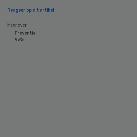
Reageer op dit artikel
Meer over:
Preventie
VWS
Primary
Sidebar