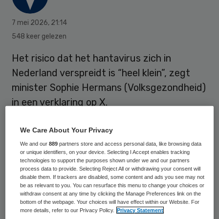
7 mei 2026
,
21:14
548 keer gelezen
Het risico dat het hantavirus zich in
Nederland verspreidt is “heel klein”, zegt
minister Sophie Hermans (Volksgezondheid)
in een verklaring op X.
We Care About Your Privacy
“Wij houden de situatie zorgvuldig in de
We and our
889
partners store and access personal data, like browsing data
gaten”, verzekert de VVD-bewindsvrouw.
or unique identifiers, on your device. Selecting I Accept enables tracking
technologies to support the purposes shown under we and our partners
Dat gebeurt in samenwerking met
process data to provide. Selecting Reject All or withdrawing your consent will
disable them. If trackers are disabled, some content and ads you see may not
organisaties in binnen- en buitenland.
be as relevant to you. You can resurface this menu to change your choices or
withdraw consent at any time by clicking the Manage Preferences link on the
bottom of the webpage. Your choices will have effect within our Website. For
De uitbraak aan boord van het Nederlandse
more details, refer to our Privacy Policy.
Privacy Statement