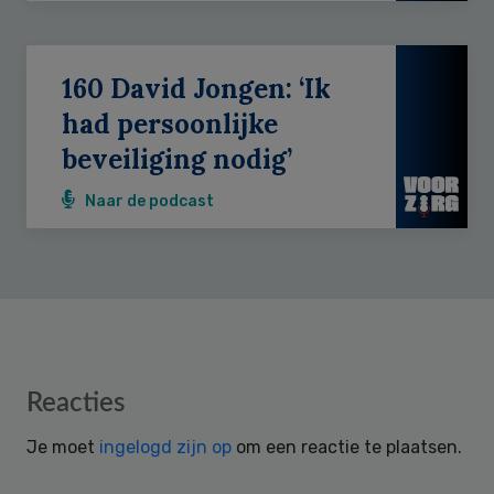
160 David Jongen: ‘Ik
had persoonlijke
beveiliging nodig’
Naar de podcast
Reader
Reacties
Interactions
Je moet
ingelogd zijn op
om een reactie te plaatsen.