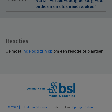
ActiZ: ‘Vereenvoudig de zorg voor
19 feb 2026
ouderen en chronisch zieken’
Reader
Reacties
Interactions
Je moet
ingelogd zijn op
om een reactie te plaatsen.
© 2026 | BSL Media & Learning
, onderdeel van
Springer Nature