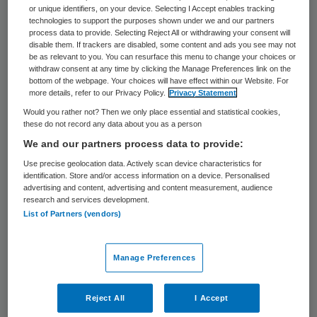
or unique identifiers, on your device. Selecting I Accept enables tracking
Minstens 17.000 vaste banen in de
technologies to support the purposes shown under we and our partners
process data to provide. Selecting Reject All or withdrawing your consent will
thuiszorg en ouderzorg zijn het afgelopen
disable them. If trackers are disabled, some content and ads you see may not
be as relevant to you. You can resurface this menu to change your choices or
jaar verloren gegaan. Dat blijkt uit een
withdraw consent at any time by clicking the Manage Preferences link on the
onderzoek naar bijna driehonderd
bottom of the webpage. Your choices will have effect within our Website. For
more details, refer to our Privacy Policy.
Privacy Statement
jaarverslagen van zorginstellingen. Vakbond
Would you rather not? Then we only place essential and statistical cookies,
FNV en het AD hebben die verslagen
these do not record any data about you as a person
We and our partners process data to provide:
geanalyseerd.
Use precise geolocation data. Actively scan device characteristics for
identification. Store and/or access information on a device. Personalised
Jan de Vries, directeur van Actiz, de
advertising and content, advertising and content measurement, audience
organisatie van zorgondernemers, zegt in
research and services development.
List of Partners (vendors)
de krant dat veel verzorgingstehuizen
moesten sluiten door de forse
Manage Preferences
bezuinigingen van het kabinet. Maar ook
gemeenten hebben schuld aan de
Reject All
I Accept
ontslaggolf. “Er zijn in sommige gemeenten