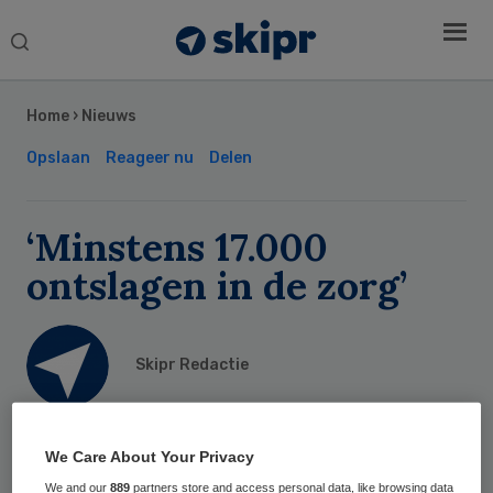
Search
this
Secondary
website
Sidebar
Home
›
Nieuws
Opslaan
Reageer nu
Delen
‘Minstens 17.000
ontslagen in de zorg’
Skipr Redactie
4 juni 2016
,
06:59
We Care About Your Privacy
24 keer gelezen
We and our
889
partners store and access personal data, like browsing data