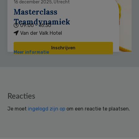
16 december 2025, Utrecht
Masterclass
Teamdynamiek
09:00 - 16:30
Van der Valk Hotel
Inschrijven
Meer informatie
Reader
Reacties
Interactions
Je moet
ingelogd zijn op
om een reactie te plaatsen.