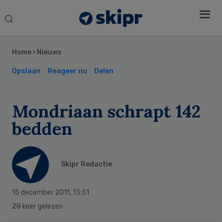
Search
this
Secondary
website
Sidebar
Home
›
Nieuws
Opslaan
Reageer nu
Delen
Mondriaan schrapt 142
bedden
Skipr Redactie
15 december 2011
,
13:51
28 keer gelezen