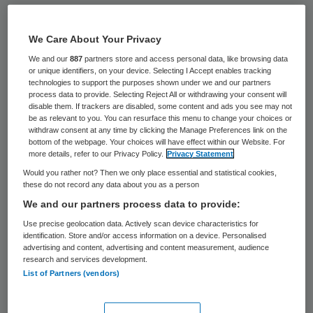
De Limburgse ggz-instelling Mondriaan
schrapt de komende vier jaar 142 bedden.
We Care About Your Privacy
Dat meldt ggz-vakblad Psy.
We and our
887
partners store and access personal data, like browsing data
or unique identifiers, on your device. Selecting I Accept enables tracking
technologies to support the purposes shown under we and our partners
Tegenover
Psy
stelt Geert de Booij,
process data to provide. Selecting Reject All or withdrawing your consent will
disable them. If trackers are disabled, some content and ads you see may not
directeur Integrale Zorg, dat cliënten
be as relevant to you. You can resurface this menu to change your choices or
withdraw consent at any time by clicking the Manage Preferences link on the
uiteindelijk baat kunnen hebben bij de
bottom of the webpage. Your choices will have effect within our Website. For
more details, refer to our Privacy Policy.
Privacy Statement
beddenreductie. Minder gebouwen
Would you rather not? Then we only place essential and statistical cookies,
betekent minder overhead en daarmee
these do not record any data about you as a person
vallen er relatief meer middelen vrij voor de
We and our partners process data to provide:
directe patiëntenzorg. “De ontwikkeling van
Use precise geolocation data. Actively scan device characteristics for
identification. Store and/or access information on a device. Personalised
FACT, wijkteams die werken volgens de
advertising and content, advertising and content measurement, audience
research and services development.
methode van de assertive community
List of Partners (vendors)
treatment (ACT), is in Nederland nu zo ver,
dat wij hele goede ambulante alternatieven