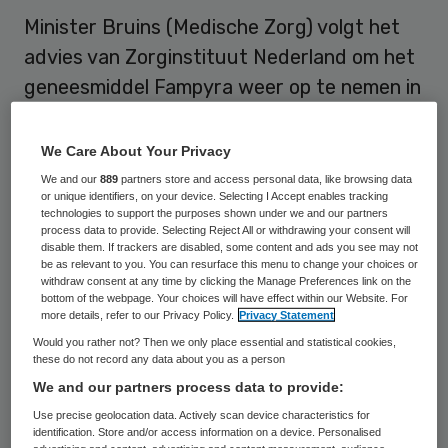
Minister Bruins (Medische Zorg) volgt het
advies van Zorginstituut Nederland om het
geneesmiddel Fampyra weer op te nemen in
het basispakket. Onderzoek toont aan dat
MS-patiënten met ernstige loopbeperkingen
We Care About Your Privacy
er baat bij hebben.
We and our
889
partners store and access personal data, like browsing data
or unique identifiers, on your device. Selecting I Accept enables tracking
technologies to support the purposes shown under we and our partners
Fampyra geneest niet, maar verbetert wel
process data to provide. Selecting Reject All or withdrawing your consent will
disable them. If trackers are disabled, some content and ads you see may not
het loopvermogen. Dat komt naar voren uit
be as relevant to you. You can resurface this menu to change your choices or
onderzoek bij meerderjarige MS-patiënten
withdraw consent at any time by clicking the Manage Preferences link on the
bottom of the webpage. Your choices will have effect within our Website. For
met ernstige loopbeperkingen. Het middel is
more details, refer to our Privacy Policy.
Privacy Statement
een aanvulling op bijvoorbeeld fysiotherapie
Would you rather not? Then we only place essential and statistical cookies,
these do not record any data about you as a person
of oefentherapie. Minister Bruins volgt
het
We and our partners process data to provide:
advies
van Zorginistituut Nederland en dus
Use precise geolocation data. Actively scan device characteristics for
wordt Fampyra vanaf 1 september vergoed
identification. Store and/or access information on a device. Personalised