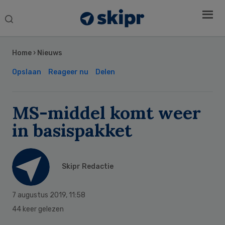
Search
this
Secondary
website
Sidebar
Home
›
Nieuws
Opslaan
Reageer nu
Delen
MS-middel komt weer
in basispakket
Skipr Redactie
7 augustus 2019
,
11:58
44 keer gelezen