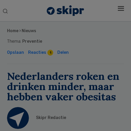
Search
this
Secondary
website
Sidebar
Home
›
Nieuws
Thema:
Preventie
Opslaan
Reacties
Delen
1
Nederlanders roken en
drinken minder, maar
hebben vaker obesitas
Skipr Redactie