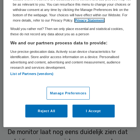
be as relevant to you. You can resurface this menu to change your choices or
withdraw consent at any time by clicking the Manage Preferences link on the
Zorgprofessional voert leefstijlgesprek via het Beter Gezond platform. Foto:
bottom of the webpage. Your choices will have effect within our Website. For
more details, refer to our Privacy Policy.
Privacy Statement
Beter Gezond
Would you rather not? Then we only place essential and statistical cookies,
these do not record any data about you as a person
Het percentage van de bevolking met
We and our partners process data to provide:
ernstig overgewicht (obesitas) is de
Use precise geolocation data. Actively scan device characteristics for
afgelopen tien jaar verder toegenomen, van
identification. Store and/or access information on a device. Personalised
advertising and content, advertising and content measurement, audience
13 procent naar 16 procent, zo staat in de
research and services development.
List of Partners (vendors)
nieuwste
Leefstijlmonitor
van het Centraal
Bureau voor de Statistiek (CBS), het RIVM
Manage Preferences
en andere instituten.
Reject All
I Accept
Opleidingsniveau
De monitor laat nog eens duidelijk zien dat