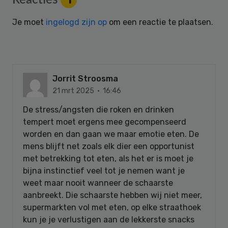
Reacties
1
Interactions
Je moet
ingelogd zijn op
om een reactie te plaatsen.
Jorrit Stroosma
21 mrt 2025 · 16:46
De stress/angsten die roken en drinken
tempert moet ergens mee gecompenseerd
worden en dan gaan we maar emotie eten. De
mens blijft net zoals elk dier een opportunist
met betrekking tot eten, als het er is moet je
bijna instinctief veel tot je nemen want je
weet maar nooit wanneer de schaarste
aanbreekt. Die schaarste hebben wij niet meer,
supermarkten vol met eten, op elke straathoek
kun je je verlustigen aan de lekkerste snacks