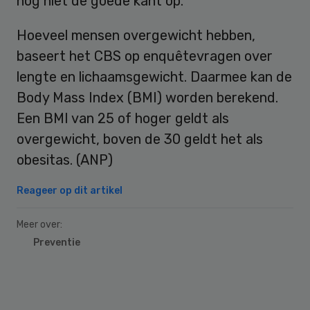
nog niet de goede kant op.
Hoeveel mensen overgewicht hebben,
baseert het CBS op enquêtevragen over
lengte en lichaamsgewicht. Daarmee kan de
Body Mass Index (BMI) worden berekend.
Een BMI van 25 of hoger geldt als
overgewicht, boven de 30 geldt het als
obesitas. (ANP)
Reageer op dit artikel
Meer over:
Preventie
Primary
Sidebar