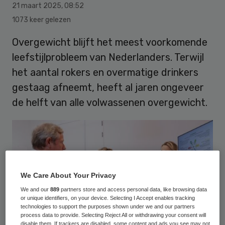
21 maart 2025
,
08:52
1073 keer gelezen
Overgewicht blijft het meest voorkomende
leefstijlprobleem van Nederlanders. Terwijl
het aantal rokers en overmatige drinkers
gestaag afneemt, heeft al jaren ongeveer
de helft van alle volwassenen overgewicht.
We Care About Your Privacy
We and our
889
partners store and access personal data, like browsing data
or unique identifiers, on your device. Selecting I Accept enables tracking
technologies to support the purposes shown under we and our partners
process data to provide. Selecting Reject All or withdrawing your consent will
disable them. If trackers are disabled, some content and ads you see may not