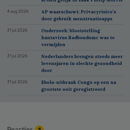
AP waarschuwt: Privacyrisico’s
4 aug 2026
door gebruik menstruatieapps
Onderzoek: blootstelling
31 jul 2026
hantavirus Radboudumc was te
vermijden
Nederlanders brengen steeds meer
31 jul 2026
levensjaren in slechte gezondheid
door
Ebola-uitbraak Congo op een na
31 jul 2026
grootste ooit geregistreerd
Reader