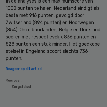
In de analyses is een maximumscore van
1000 punten te halen. Nederland eindigt als
beste met 916 punten, gevolgd door
Zwitserland (894 punten) en Noorwegen
(854). Onze buurlanden, België en Duitsland
scoren met respectievelijk 836 punten en
828 punten een stuk minder. Het goedkope
stelsel in Engeland scoort slechts 736
punten.
Reageer op dit artikel
Meer over:
Zorgstelsel
Primary
Sidebar