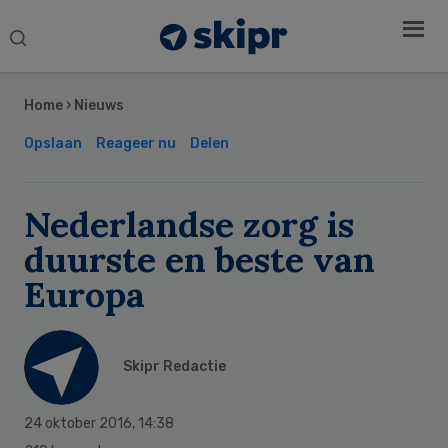
Search
this
Secondary
website
Sidebar
Home
›
Nieuws
Opslaan
Reageer nu
Delen
Nederlandse zorg is
duurste en beste van
Europa
Skipr Redactie
24 oktober 2016
,
14:38