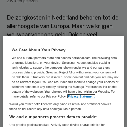
219 keer gelezen
De zorgkosten in Nederland behoren tot de
allerhoogste van Europa. Maar we krijgen
wel waar voor ons geld. Ook op veel
verschillende kwaliteitsindicatoren zit
We Care About Your Privacy
Nederland in de top van Europa.
We and our
889
partners store and access personal data, like browsing data
or unique identifiers, on your device. Selecting I Accept enables tracking
Dat blijkt uit onderzoek dat
ZorgWijzer.nl op
technologies to support the purposes shown under we and our partners
process data to provide. Selecting Reject All or withdrawing your consent will
24 oktober publiceert
.
disable them. If trackers are disabled, some content and ads you see may not
be as relevant to you. You can resurface this menu to change your choices or
withdraw consent at any time by clicking the Manage Preferences link on the
Per hoofd
bottom of the webpage. Your choices will have effect within our Website. For
more details, refer to our Privacy Policy.
Privacy Statement
Would you rather not? Then we only place essential and statistical cookies,
De zorgkosten per hoofd van de bevolking
these do not record any data about you as a person
zijn bijna het hoogst van heel Europa. Een
We and our partners process data to provide:
Nederlander geeft jaarlijks gemiddeld 5169
Use precise geolocation data. Actively scan device characteristics for