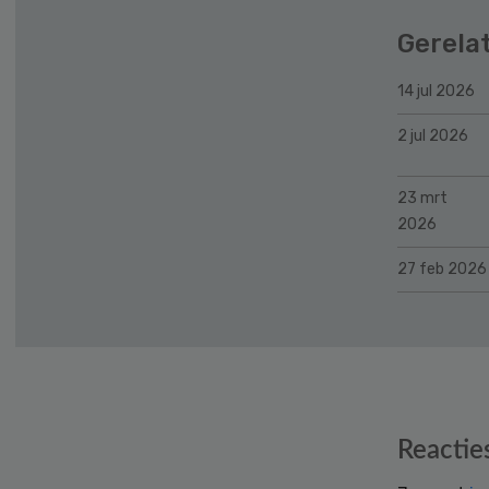
Gerela
14 jul 2026
2 jul 2026
23 mrt
2026
27 feb 2026
Reader
Reactie
Interactions