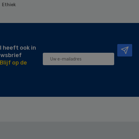
Ethiek
l heeft ook in
uwsbrief
Blijf op de