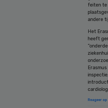
feiten t
plaatsge
andere tij
Het Eras
heeft ge
“onderde
ziekenhui
onderzoe
Erasmus M
inspectie
introduc
cardiolog
Reageer op d