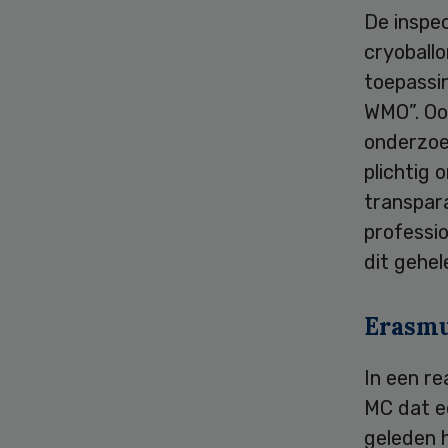
De inspec
cryoballo
toepassi
WMO”. Oo
onderzoe
plichtig 
transpar
professi
dit gehel
Erasm
In een re
MC dat e
geleden h