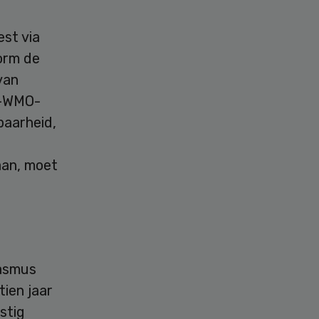
st via
orm de
van
t-WMO-
baarheid,
aan, moet
rasmus
ien jaar
stig