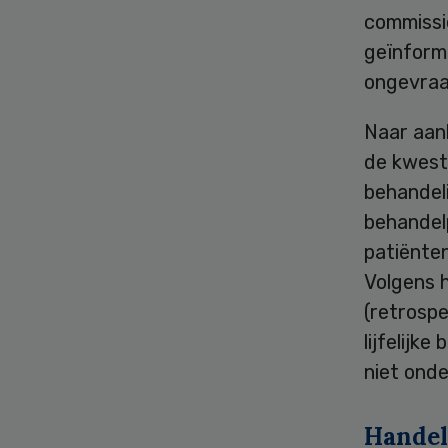
commissi
geïnform
ongevraa
Naar aan
de kwest
behandel
behandelp
patiënte
Volgens 
(retrosp
lijfelijk
niet ond
Handel