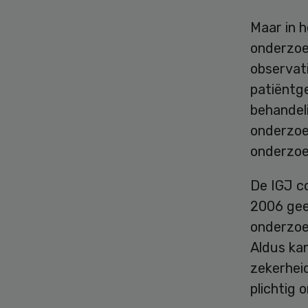
Maar in h
onderzoe
observati
patiëntg
behandeli
onderzoek
onderzoe
De IGJ co
2006 geen
onderzoe
Aldus ka
zekerheid
plichtig 