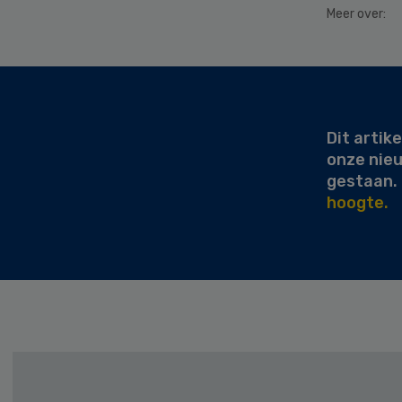
Meer over:
Secondary
Sidebar
Dit artike
onze nie
gestaan.
hoogte.