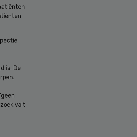
patiënten
atiënten
spectie
d is. De
rpen.
 “geen
rzoek valt