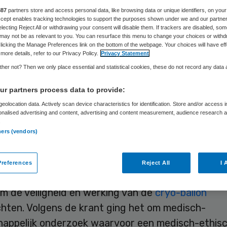
887
partners store and access personal data, like browsing data or unique identifiers, on your
Accept enables tracking technologies to support the purposes shown under we and our partne
electing Reject All or withdrawing your consent will disable them. If trackers are disabled, so
Skipr Redactie
12 oktober 2017
,
12:43
78 keer gelezen
may not be as relevant to you. You can resurface this menu to change your choices or withd
licking the Manage Preferences link on the bottom of the webpage. Your choices will have eff
more details, refer to our Privacy Policy.
Privacy Statement
her not? Then we only place essential and statistical cookies, these do not record any data
ctie Gezondheidszorg en Jeugd (IGJ) heeft zich
 onderzoek van het Erasmus MC naar het gebruik 
r partners process data to provide:
nkathether in de periode 2005-2007. Volgens de i
eolocation data. Actively scan device characteristics for identification. Store and/or access 
onalised advertising and content, advertising and content measurement, audience research 
 met zekerheid worden vastgesteld of er sprake w
.
ners (vendors)
kshandelingen en of deze onder de Wet medisch
appelijk onderzoek met mensen (WMO) vielen.
references
Reject All
I 
elsblad schreef in 2016 dat artsen in het Erasmu
m de veiligheid en werking van de
cryo-ballon
hten. Volgens de krant ging het om medisch-
appelijk onderzoek waarvoor een medisch-ethis