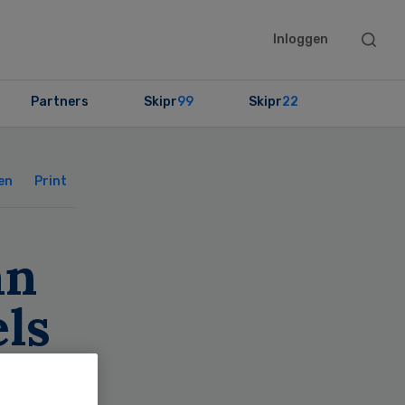
Searc
Inloggen
this
websit
Partners
Skipr
99
Skipr
22
Primary
Sidebar
en
Print
an
ls