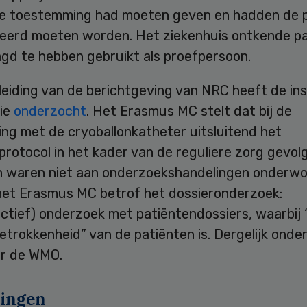
e toestemming had moeten geven en hadden de 
eerd moeten worden. Het ziekenhuis ontkende p
gd te hebben gebruikt als proefpersoon.
leiding van de berichtgeving van NRC heeft de in
ie
onderzocht
. Het Erasmus MC stelt dat bij de
ing met de cryoballonkatheter uitsluitend het
rotocol in het kader van de reguliere zorg gevolg
n waren niet aan onderzoekshandelingen onderwo
het Erasmus MC betrof het dossieronderzoek:
ectief) onderzoek met patiëntendossiers, waarbij
e betrokkenheid” van de patiënten is. Dergelijk onde
er de WMO.
ingen