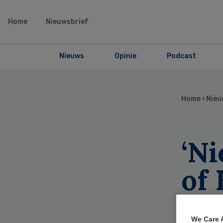
Home
Nieuwsbrief
Nieuws
Opinie
Podcast
Home
›
Nieu
‘Ni
of
ove
We Care 