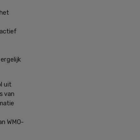
 het
actief
ergelijk
l uit
s van
matie
t
 van WMO-