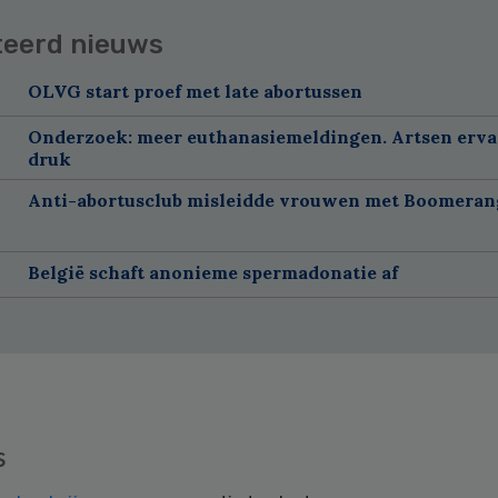
teerd nieuws
OLVG start proef met late abortussen
Onderzoek: meer euthanasiemeldingen. Artsen erv
druk
Anti-abortusclub misleidde vrouwen met Boomeran
België schaft anonieme spermadonatie af
s