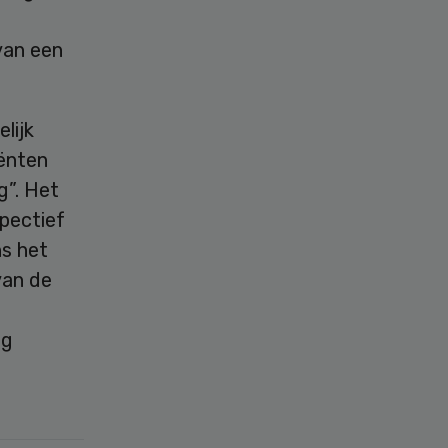
van een
lijk
iënten
g”. Het
spectief
ns het
van de
ng