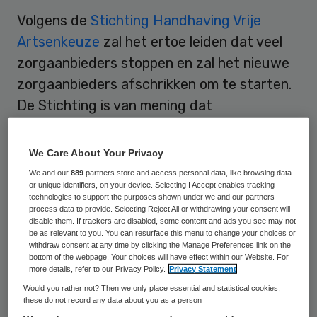
Volgens de
Stichting Handhaving Vrije
Artsenkeuze
zal het ertoe leiden dat veel
zorgaanbieders stoppen en zal het nieuwe
zorgaanbieders afschrikken om te starten.
De Stichting is van mening dat
zorgverzekeraars op dit moment falen in
hun zorgplicht en dit wetsvoorstel zou hun
We Care About Your Privacy
falen legitimeren. “Juist nu, met de
recente
We and our
889
partners store and access personal data, like browsing data
or unique identifiers, on your device. Selecting I Accept enables tracking
arresten van de Hoge Raad
, het moment
technologies to support the purposes shown under we and our partners
daar is dat zorgverzekeraars in beweging
process data to provide. Selecting Reject All or withdrawing your consent will
disable them. If trackers are disabled, some content and ads you see may not
moeten komen en serieus invulling moeten
be as relevant to you. You can resurface this menu to change your choices or
withdraw consent at any time by clicking the Manage Preferences link on the
gaan geven aan het hinderpaalcriterium,
bottom of the webpage. Your choices will have effect within our Website. For
more details, refer to our Privacy Policy.
Privacy Statement
komt er een wetsvoorstel dat
Would you rather not? Then we only place essential and statistical cookies,
zorgverzekeraars juist weer meer ruimte
these do not record any data about you as a person