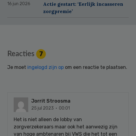
Actie gestart: ‘Eerlijk incasseren
16 jun 2026
zorgpremie’
Reader
Reacties
7
Interactions
Je moet
ingelogd zijn op
om een reactie te plaatsen.
Jorrit Stroosma
25 jul 2023 · 00:01
Het is niet alleen de lobby van
zorgverzekeraars maar ook het aanwezig zijn
van hoge ambtenaren bij VWS die het tot een