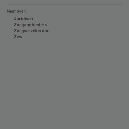
Meer over:
Juridisch
Zorgaanbieders
Zorgverzekeraar
Zvw
Primary
Sidebar