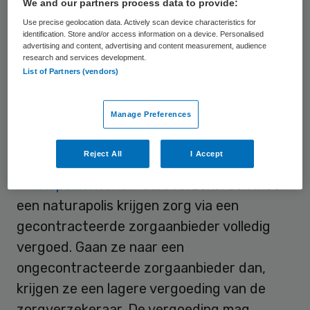
gaat geven. De lobby van zorgverzekeraars
We and our partners process data to provide:
is niet vaak zó zichtbaar geweest.”
Use precise geolocation data. Actively scan device characteristics for
identification. Store and/or access information on a device. Personalised
advertising and content, advertising and content measurement, audience
research and services development.
Hinderpaalcriterium
List of Partners (vendors)
Opeenvolgende ministers van
VWS
werken
Manage Preferences
al jaren toe naar een
hogere
contracteringsgraad
van zorgaanbieders.
Reject All
I Accept
Zij liepen hierbij steeds tegen het
hinderpaalcriterium
aan: verzekerden met
een naturapolis krijgen zorg via een
gecontracteerde zorgaanbieder volledig
vergoed. Gaan ze naar een
ongecontracteerde zorgaanbieder dan,
krijgen ze een lagere vergoeding van de
zorgverzekeraar. De vergoeding mag