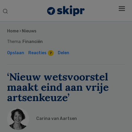
Search
this
Secondary
website
Sidebar
Home
›
Nieuws
Thema:
Financiën
Opslaan
Reacties
Delen
7
‘Nieuw wetsvoorstel
maakt eind aan vrije
artsenkeuze’
Carina van Aartsen