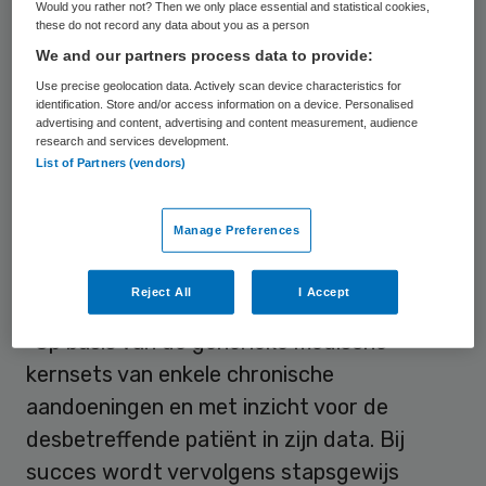
Would you rather not? Then we only place essential and statistical cookies,
Een derde peiler bestaat uit onderzoek
these do not record any data about you as a person
gericht op kwaliteitsverbetering.
We and our partners process data to provide:
Use precise geolocation data. Actively scan device characteristics for
identification. Store and/or access information on a device. Personalised
Doorpakken
advertising and content, advertising and content measurement, audience
research and services development.
List of Partners (vendors)
Op de website geeft Z3 aan te willen
“doorpakken”. “De ambitie is om op zo kort
Manage Preferences
mogelijk termijn in enkele zorgketens te
starten met de voorbereidingen op weg
Reject All
I Accept
naar interoperabiliteit”, aldus de coöperatie.
“Op basis van de generieke medische
kernsets van enkele chronische
aandoeningen en met inzicht voor de
desbetreffende patiënt in zijn data. Bij
succes wordt vervolgens stapsgewijs