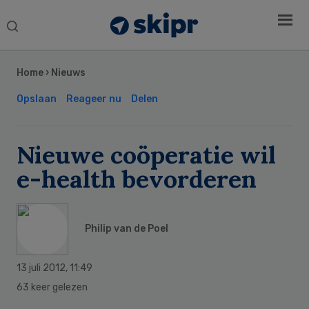
Search
this
Secondary
website
Sidebar
Home
›
Nieuws
Opslaan
Reageer nu
Delen
Nieuwe coöperatie wil
e-health bevorderen
Philip van de Poel
13 juli 2012
,
11:49
63 keer gelezen