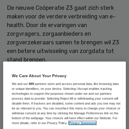
De nieuwe Coöperatie Z3 gaat zich sterk
maken voor de verdere verbreiding van e-
health. Door de ervaringen van
zorgvragers, zorgaanbieders en
zorgverzekeraars samen te brengen wil Z3
een betere uitwisseling van zorgdata tot
stand brengen.
Een en ander moet leiden tot een betere
We Care About Your Privacy
communicatie tussen zorgverleners
We and our
889
partners store and access personal data, like browsing data
or unique identifiers, on your device. Selecting I Accept enables tracking
onderling en tussen zorgverlener en
technologies to support the purposes shown under we and our partners
zorgvrager. Om dit te bereiken mikt Z3 op
process data to provide. Selecting Reject All or withdrawing your consent will
disable them. If trackers are disabled, some content and ads you see may not
inhoudelijke en technische standaardisatie
.
be as relevant to you. You can resurface this menu to change your choices or
withdraw consent at any time by clicking the Manage Preferences link on the
Daarnaast wil Z3 ook bijdragen aan de
bottom of the webpage. Your choices will have effect within our Website. For
more details, refer to our Privacy Policy.
Privacy Statement
benodigde infrastructuur en certificering.