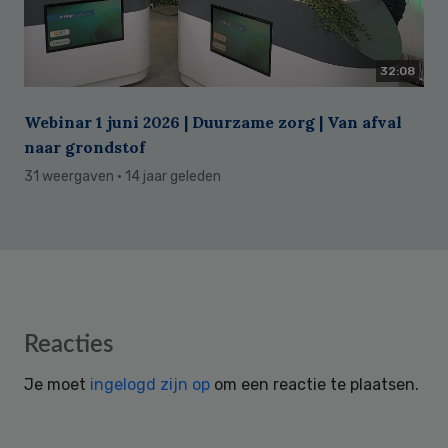
32:08
Webinar 1 juni 2026 | Duurzame zorg | Van afval
naar grondstof
31 weergaven
· 14 jaar geleden
Reader
Reacties
Interactions
Je moet
ingelogd zijn op
om een reactie te plaatsen.