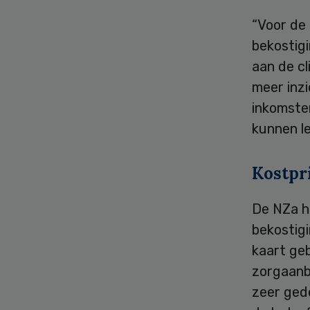
“Voor de 
bekostig
aan de cl
meer inzi
inkomste
kunnen le
Kostpr
De NZa h
bekostigi
kaart geb
zorgaanbi
zeer ged