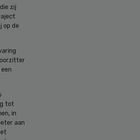
ie zij
raject
j op de
varing
voorzitter
t een
s
g tot
en, in
beter aan
Het