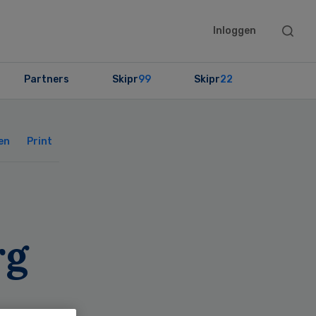
Searc
Inloggen
this
websit
Partners
Skipr
99
Skipr
22
Primary
Sidebar
en
Print
rg