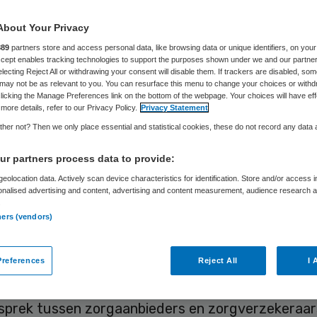
ndicap bekend
About Your Privacy
889
partners store and access personal data, like browsing data or unique identifiers, on your
Accept enables tracking technologies to support the purposes shown under we and our partne
electing Reject All or withdrawing your consent will disable them. If trackers are disabled, so
Skipr Redactie
20 mei 2019
,
13:06
70 keer gelezen
may not be as relevant to you. You can resurface this menu to change your choices or withd
licking the Manage Preferences link on the bottom of the webpage. Your choices will have eff
more details, refer to our Privacy Policy.
Privacy Statement
her not? Then we only place essential and statistical cookies, these do not record any data
landse Zorgautoriteit (NZa) heeft de regels bek
r partners process data to provide:
voor nieuwe bekostiging voor de extramurale zor
eolocation data. Actively scan device characteristics for identification. Store and/or access 
et een zintuiglijke beperking. De nieuwe bekosti
onalised advertising and content, advertising and content measurement, audience research 
.
ari 2020 in. Op de website van de zorgautoriteit 
ners (vendors)
acties uit het veld.
references
Reject All
I 
en nieuwe bekostiging zou komen maakte de NZa 
 al bekend. Een nieuwe bekostiging was nodig om 
sprek tussen zorgaanbieders en zorgverzekeraar