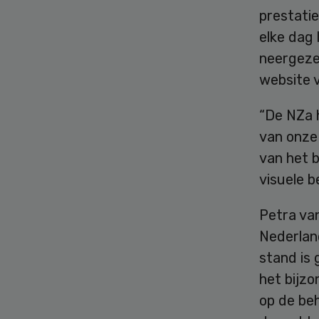
prestatie
elke dag 
neergeze
website v
“De NZa 
van onze 
van het b
visuele b
Petra va
Nederland
stand is
het bijzo
op de be