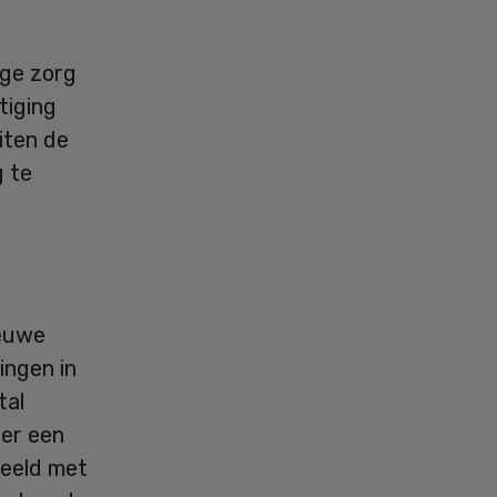
ige zorg
tiging
iten de
g te
ieuwe
ingen in
tal
der een
deeld met