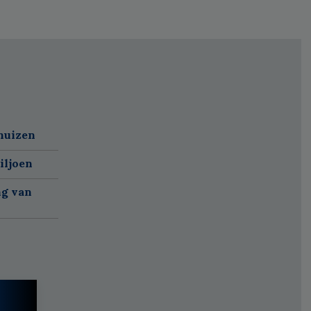
huizen
iljoen
ng van