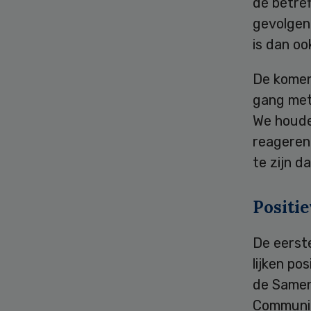
de betre
gevolgen 
is dan oo
De komen
gang met
We houde
reageren 
te zijn d
Positie
De eerst
lijken po
de Samen
Communic