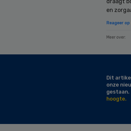
draagt b
en zorga
Reageer op d
Meer over:
Secondary
Sidebar
Dit artike
onze nie
gestaan.
hoogte.