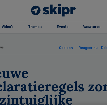
Video’s
Thema’s
Events
Vacatures
ws
Opslaan
Reageer nu
Del
euwe
laratieregels zo
 zintuiglijke