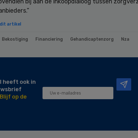
ovendien bij aan de inkoopdialoog tussen zorgver
anbieders.”
it artikel
Bekostiging
Financiering
Gehandicaptenzorg
Nza
l heeft ook in
uwsbrief
Blijf op de