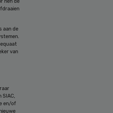
or hen de
efdraaien
s aan de
ystemen.
adequaat
eker van
raar
n SIAC,
e en/of
 nieuwe