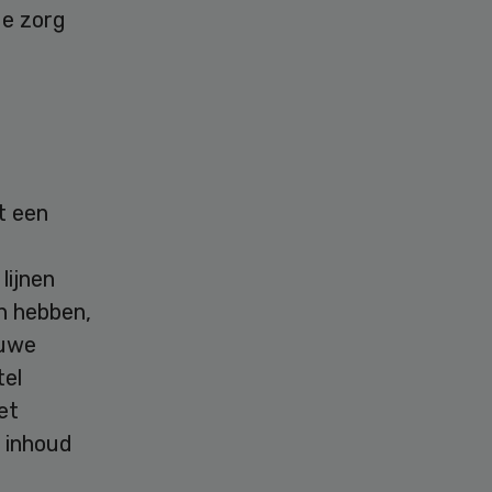
de zorg
t een
s
lijnen
n hebben,
euwe
tel
et
, inhoud