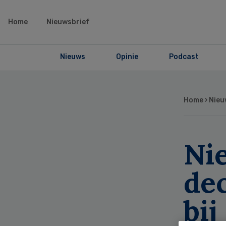
Home
Nieuwsbrief
Nieuws
Opinie
Podcast
Home
›
Nieu
Ni
dec
bij