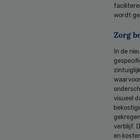
faciliter
wordt ge
Zorg be
In de ni
gespecif
zintuigli
waarvoor 
ondersch
visueel d
bekostig
gekregen
verblijf.
en kosten