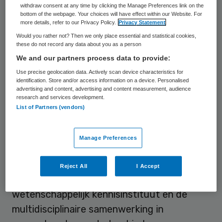
voorzitter sinds 31 januari 2020. Chris
withdraw consent at any time by clicking the Manage Preferences link on the
bottom of the webpage. Your choices will have effect within our Website. For
Polman, lid raad van bestuur Amsterdam
more details, refer to our Privacy Policy.
Privacy Statement
UMC, neemt het stokje over van Schneider
Would you rather not? Then we only place essential and statistical cookies,
these do not record any data about you as a person
als vice-voorzitter NFU. Polman is ook
We and our partners process data to provide:
decaan VU.
Use precise geolocation data. Actively scan device characteristics for
identification. Store and/or access information on a device. Personalised
advertising and content, advertising and content measurement, audience
Schneider voorzitter NFU
research and services development.
List of Partners (vendors)
Schneider treedt aan in een tijd waarin de
umc’s de reguliere zorg weer bieden naast
Manage Preferences
de COVID-zorg. Voor de Nederlandse umc’s
benoemt ze de volgende thema’s:
Reject All
I Accept
toekomstbestendige zorg, umc’s als
wetenschappelijk kennisinstituut en de
multidisciplinaire samenwerking in