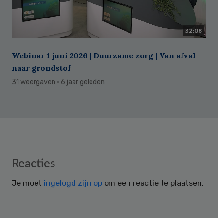
32:08
Webinar 1 juni 2026 | Duurzame zorg | Van afval
naar grondstof
31 weergaven
· 6 jaar geleden
Reader
Reacties
Interactions
Je moet
ingelogd zijn op
om een reactie te plaatsen.