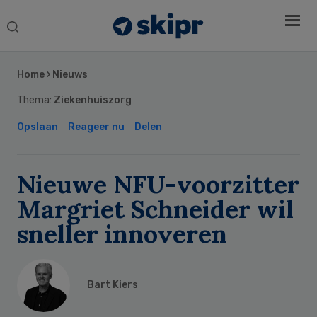
Search
this
Secondary
website
Sidebar
Home
›
Nieuws
Thema:
Ziekenhuiszorg
Opslaan
Reageer nu
Delen
Nieuwe NFU-voorzitter
Margriet Schneider wil
sneller innoveren
Bart Kiers