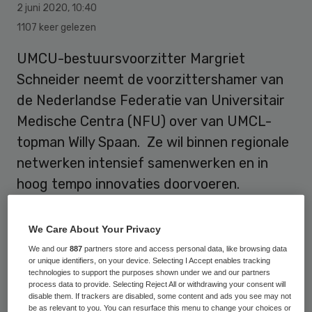
2 juni 2020
,
10:40
1107 keer gelezen
UMCU-bestuursvoorzitter Margriet
Schneider neemt de voorzittershamer van
de Nederlandse Federatie van Universitair
Medische Centra (NFU) over van UMCL-
topman Willy Spaan. Ze wil binnen regionale
netwerken intensief samenwerken en in
hoog tempo innovaties doorvoeren.
We Care About Your Privacy
Margriet Schneider
, sinds 1 november 2015
We and our
887
partners store and access personal data, like browsing data
voorzitter raad van bestuur van het UMC
or unique identifiers, on your device. Selecting I Accept enables tracking
Utrecht, is sinds 1 juni 2020 de
voorzitter
technologies to support the purposes shown under we and our partners
process data to provide. Selecting Reject All or withdrawing your consent will
van de NFU
. Schneider was al vice-
disable them. If trackers are disabled, some content and ads you see may not
be as relevant to you. You can resurface this menu to change your choices or