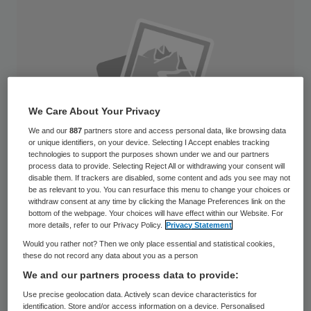
We Care About Your Privacy
We and our
887
partners store and access personal data, like browsing data
or unique identifiers, on your device. Selecting I Accept enables tracking
technologies to support the purposes shown under we and our partners
process data to provide. Selecting Reject All or withdrawing your consent will
disable them. If trackers are disabled, some content and ads you see may not
be as relevant to you. You can resurface this menu to change your choices or
withdraw consent at any time by clicking the Manage Preferences link on the
bottom of the webpage. Your choices will have effect within our Website. For
more details, refer to our Privacy Policy.
Privacy Statement
Ziekenhuis Nij Smellinge gaat ruim 9.000
Would you rather not? Then we only place essential and statistical cookies,
zonnepanelen op het terrein van het
these do not record any data about you as a person
Drachtster ziekenhuis plaatsen. Dat
We and our partners process data to provide:
gebeurt deels op het bestaande dak, deels
Use precise geolocation data. Actively scan device characteristics for
identification. Store and/or access information on a device. Personalised