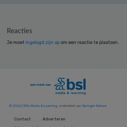
Reader
Reacties
Interactions
Je moet
ingelogd zijn op
om een reactie te plaatsen.
© 2026 | BSL Media & Learning
, onderdeel van
Springer Nature
Contact
Adverteren