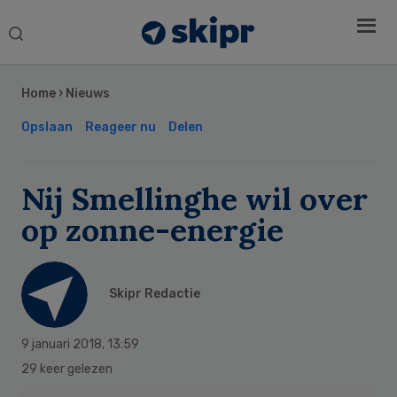
Search
this
Secondary
website
Sidebar
Home
›
Nieuws
Opslaan
Reageer nu
Delen
Nij Smellinghe wil over
op zonne-energie
Skipr Redactie
9 januari 2018
,
13:59
29 keer gelezen