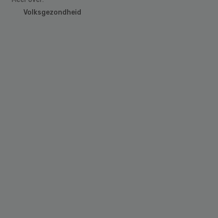
Volksgezondheid
Primary
Sidebar