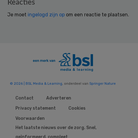
Reader
Reacties
Interactions
Je moet
ingelogd zijn op
om een reactie te plaatsen.
© 2026 | BSL Media & Learning
, onderdeel van
Springer Nature
Contact
Adverteren
Privacy statement
Cookies
Voorwaarden
Het laatste nieuws over de zorg. Snel,
geïnformeerd, compleet