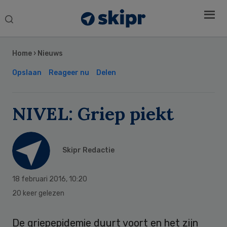
Search
this
Secondary
website
Sidebar
Home
›
Nieuws
Opslaan
Reageer nu
Delen
NIVEL: Griep piekt
Skipr Redactie
18 februari 2016
,
10:20
20 keer gelezen
De griepepidemie duurt voort en het zijn