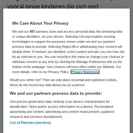
vooral jonge kinderen die zich met
griepachtige verschijnselen melden bij hun
We Care About Your Privacy
huisarts. Dit is kenmerkend voor de huidige
We and our
887
partners store and access personal data, like browsing data
griepepidemie, stelt onderzoeksinstituut
or unique identifiers, on your device. Selecting I Accept enables tracking
NIVEL.
technologies to support the purposes shown under we and our partners
process data to provide. Selecting Reject All or withdrawing your consent will
disable them. If trackers are disabled, some content and ads you see may not
In de zesde week van de epidemie meldden
be as relevant to you. You can resurface this menu to change your choices or
withdraw consent at any time by clicking the Manage Preferences link on the
zich 114 per 100.000 Nederlanders bij de
bottom of the webpage. Your choices will have effect within our Website. For
more details, refer to our Privacy Policy.
Privacy Statement
huisarts, voor kinderen van 0-4 jaar was
Would you rather not? Then we only place essential and statistical cookies,
dat 432 per 100.000. Het aantal gevallen
these do not record any data about you as a person
per week neemt de laatste weken niet meer
We and our partners process data to provide:
toe, dus de epidemie lijkt de piek bereikt te
Use precise geolocation data. Actively scan device characteristics for
identification. Store and/or access information on a device. Personalised
hebben.
advertising and content, advertising and content measurement, audience
research and services development.
List of Partners (vendors)
Uit analyses van aangetroffen