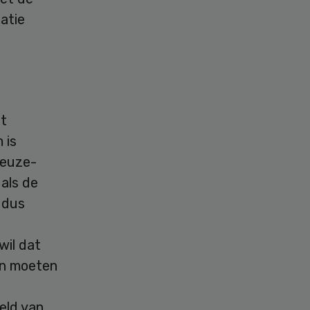
atie
et
 is
“Keuze-
 als de
 dus
wil dat
an moeten
eld van