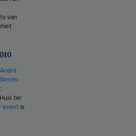
ts van
chiet
2010
André
Simchi-
t
Huis ter
r event
is