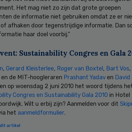
ment. Het mag niet zo zijn dat grote groepen
ten de informatie niet gebruiken omdat ze er nie
of afhaken door tegenstrijdige informatie. Dan s
ormatie haar doel voorbij.”
vent: Sustainability Congres en Gala 
an
,
Gerard Kleisterlee
,
Roger van Boxtel
,
Bart Vos
,
en de MIT-hoogleraren
Prashant Yadav
en
David 
en op woensdag 2 juni 2010 het woord tijdens he
ility Congres en Sustainability Gala 2010
in Hotel 
oordwijk. Wilt u erbij zijn? Aanmelden voor dit
Skip
via het
aanmeldformulier
.
it artikel