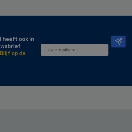
l heeft ook in
uwsbrief
Blijf op de