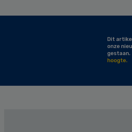
Secondary
Sidebar
Dit artike
onze nie
gestaan.
hoogte.