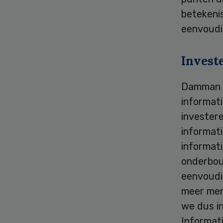
betekenis
eenvoudig
Invest
Damman v
informati
invester
informati
informati
onderbou
eenvoudi
meer men
we dus in
Informati