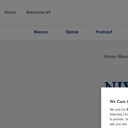
Home
Nieuwsbrief
Nieuws
Opinie
Podcast
Home
›
Nieu
NI
zor
We Care 
We and our
co
Selecting I 
to provide. S
ads you see 