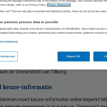
licking the Manage Preferences link on the bottom of the webpage. Your choices will have eff
more details, refer to our Privacy Policy.
Privacy Statement
her not? Then we only place essential and statistical cookies, these do not record any data
Skipr Redactie
20 april 2010
,
12:09
28 keer gelezen
r partners process data to provide:
eolocation data. Actively scan device characteristics for identification. Store and/or access 
onalised advertising and content, advertising and content measurement, audience research 
ntatie van keuze-informatie over de zorg op webs
.
ners (vendors)
omplex. Er is een overschot aan informatie, de inf
d relevant, het taalgebruik is te moeilijk en allerle
en worden door elkaar gepresenteerd. Dat blijkt u
references
Reject All
I 
k waarop Olga Damman vrijdag 23 april promoveer
an de Universiteit van Tilburg.
 keuze-informatie
Damman moet keuze-informatie online beperkt bli
ie mensen meewegen in hun keuze. Daarnaast mo