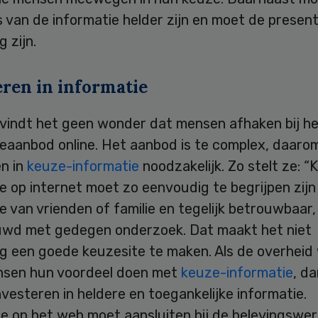
 van de informatie helder zijn en moet de present
 zijn.
eren in informatie
indt het geen wonder dat mensen afhaken bij h
eaanbod online. Het aanbod is te complex, daarom
en in
keuze-informatie
noodzakelijk. Zo stelt ze: 
e op internet moet zo eenvoudig te begrijpen zijn
e van vrienden of familie en tegelijk betrouwbaar,
wd met gedegen onderzoek. Dat maakt het niet
g een goede keuzesite te maken. Als de overheid 
sen hun voordeel doen met
keuze-informatie
, d
vesteren in heldere en toegankelijke informatie.
e op het web moet aansluiten bij de belevingswer