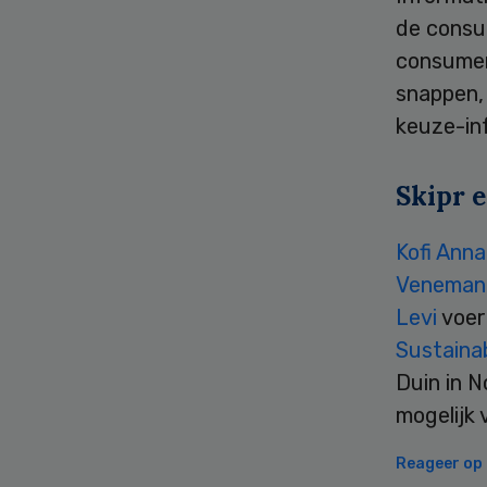
de consu
consumen
snappen, 
keuze-inf
Skipr e
Kofi Ann
Veneman
Levi
voer
Sustainab
Duin in N
mogelijk 
Reageer op d