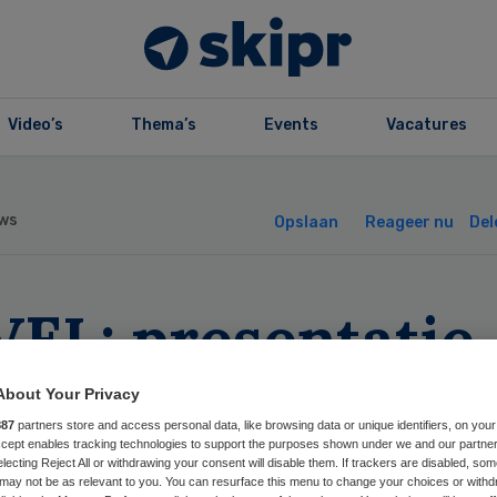
Video’s
Thema’s
Events
Vacatures
ws
Opslaan
Reageer nu
Del
VEL: presentatie
gkeuze-sites is 
About Your Privacy
887
partners store and access personal data, like browsing data or unique identifiers, on your
mplex
Accept enables tracking technologies to support the purposes shown under we and our partne
electing Reject All or withdrawing your consent will disable them. If trackers are disabled, so
may not be as relevant to you. You can resurface this menu to change your choices or withd