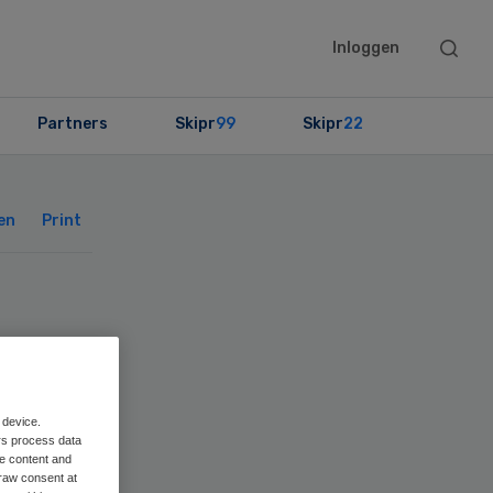
Searc
Inloggen
this
websit
Partners
Skipr
99
Skipr
22
Primary
Sidebar
en
Print
te
 device.
rs process data
me content and
raw consent at