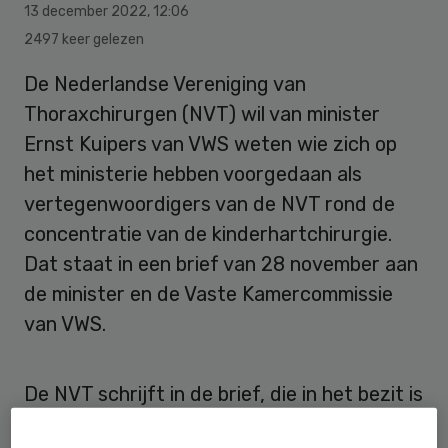
13 december 2022
,
12:06
2497 keer gelezen
De Nederlandse Vereniging van
Thoraxchirurgen (NVT) wil van minister
Ernst Kuipers van VWS weten wie zich op
het ministerie hebben voorgedaan als
vertegenwoordigers van de NVT rond de
concentratie van de kinderhartchirurgie.
Dat staat in een brief van 28 november aan
de minister en de Vaste Kamercommissie
van VWS.
De NVT schrijft in de brief, die in het bezit is
van de redactie van
Skipr/Zorgvisie
, dat er