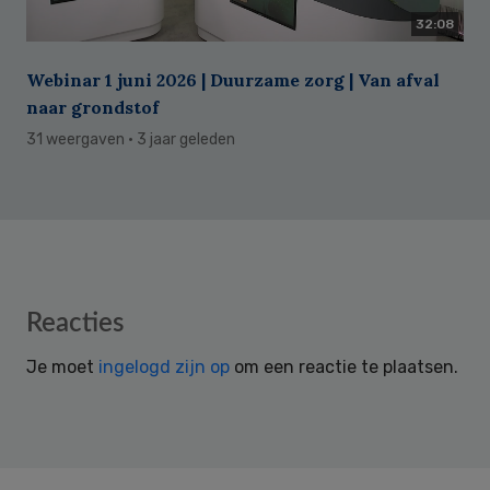
32:08
Webinar 1 juni 2026 | Duurzame zorg | Van afval
naar grondstof
31 weergaven
· 3 jaar geleden
Reader
Reacties
Interactions
Je moet
ingelogd zijn op
om een reactie te plaatsen.