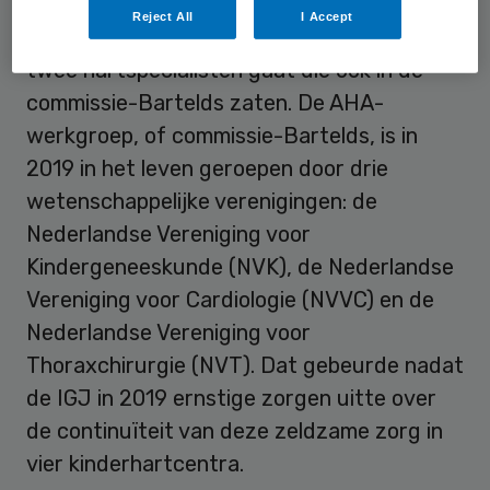
Money
, op basis van honderden Wob-
Reject All
I Accept
documenten, heeft aangetoond dat het om
twee hartspecialisten gaat die ook in de
commissie-Bartelds zaten. De AHA-
werkgroep, of commissie-Bartelds, is in
2019 in het leven geroepen door drie
wetenschappelijke verenigingen: de
Nederlandse Vereniging voor
Kindergeneeskunde (NVK), de Nederlandse
Vereniging voor Cardiologie (NVVC) en de
Nederlandse Vereniging voor
Thoraxchirurgie (NVT). Dat gebeurde nadat
de IGJ in 2019 ernstige zorgen uitte over
de continuïteit van deze zeldzame zorg in
vier kinderhartcentra.