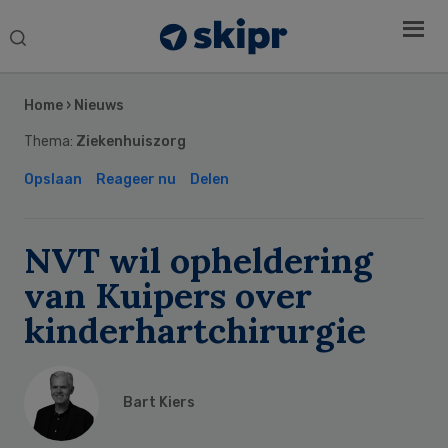
Search
this
Secondary
website
Sidebar
Home
›
Nieuws
Thema:
Ziekenhuiszorg
Opslaan
Reageer nu
Delen
NVT wil opheldering
van Kuipers over
kinderhartchirurgie
Bart Kiers