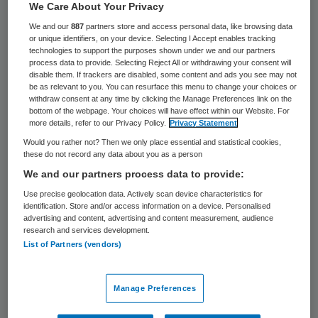
aanwijzingen zijn dat vanuit de Commissie
We Care About Your Privacy
Congenitale Cardio-thoracale Chirurgie
We and our
887
partners store and access personal data, like browsing data
or unique identifiers, on your device. Selecting I Accept enables tracking
(CCTC) van de NVT gesprekken zijn
technologies to support the purposes shown under we and our partners
process data to provide. Selecting Reject All or withdrawing your consent will
gevoerd, “wellicht deels informeel”, met het
disable them. If trackers are disabled, some content and ads you see may not
ministerie. Ook vanuit de kindercardiologie
be as relevant to you. You can resurface this menu to change your choices or
withdraw consent at any time by clicking the Manage Preferences link on the
zouden zulke gesprekken zijn geweest. Die
bottom of the webpage. Your choices will have effect within our Website. For
more details, refer to our Privacy Policy.
Privacy Statement
contacten hebben het besluit van VWS “in
Would you rather not? Then we only place essential and statistical cookies,
een richting gestuurd die noch door de
these do not record any data about you as a person
commissie CCTC, noch door (het bestuur
We and our partners process data to provide:
van) de NVT geadviseerd is, namelijk de
Use precise geolocation data. Actively scan device characteristics for
identification. Store and/or access information on a device. Personalised
aanwijzing van twee centra”.
advertising and content, advertising and content measurement, audience
research and services development.
List of Partners (vendors)
Dubbelspel Erasmus MC
Manage Preferences
Onderzoek van Zorgvisie
en
Follow the