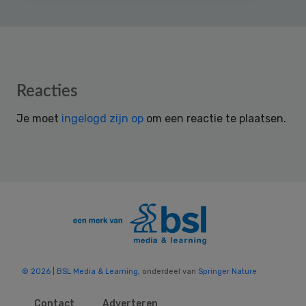
Reader
Reacties
Interactions
Je moet
ingelogd zijn op
om een reactie te plaatsen.
© 2026 | BSL Media & Learning
, onderdeel van
Springer Nature
Contact
Adverteren