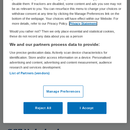
disable them. If trackers are disabled, some content and ads you see may not
veranderen: “In dat nieuwe systeem spelen
be as relevant to you. You can resurface this menu to change your choices or
withdraw consent at any time by clicking the Manage Preferences link on the
zorgverzekeraars een belangrijke rol bij het
bottom of the webpage. Your choices will have effect within our Website. For
more details, refer to our Privacy Policy.
Privacy Statement
bepalen van de prijs van de zorg. De
Would you rather not? Then we only place essential and statistical cookies,
zorgverzekeraars hebben kort geleden,
these do not record any data about you as a person
zonder overleg, bepaald dat de budgetten
We and our partners process data to provide:
van de ziekenhuizen het komende jaar niet
Use precise geolocation data. Actively scan device characteristics for
identification. Store and/or access information on a device. Personalised
meer mogen groeien. Dat is tegen de
advertising and content, advertising and content measurement, audience
research and services development.
afspraken, want we moeten over dergelijke
List of Partners (vendors)
zaken overleg plegen. Wij verwachten van
minister Schippers dat ze de regie neemt bij
Manage Preferences
dat overleg. We verwachten dat ze de
verzekeraars aanspreekt en dat niet alleen
Reject All
I Accept
aan ons overlaat.”