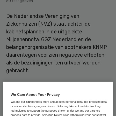
80 keer gelezen
De Nederlandse Vereniging van
Ziekenhuizen (NVZ) staat achter de
kabinetsplannen in de uitgelekte
Miljoenennota. GGZ Nederland en de
belangenorganisatie van apothekers KNMP
daarentegen voorzien negatieve effecten
als de bezuinigingen ten uitvoer worden
gebracht.
Ziekenhuizen
We Care About Your Privacy
Nederlandse Vereniging van Ziekenhuizen
We and our
889
partners store and access personal data, like browsing data
or unique identifiers, on your device. Selecting I Accept enables tracking
(
NVZ
) staat achter
de kabinetsplannen
om
technologies to support the purposes shown under we and our partners
de bekostiging van ziekenhuizen te
process data to provide. Selecting Reject All or withdrawing your consent will