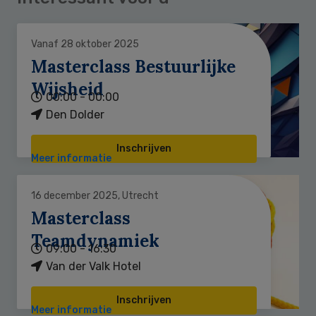
Vanaf 28 oktober 2025
Masterclass Bestuurlijke
Wijsheid
00:00 - 00:00
Den Dolder
Inschrijven
Meer informatie
16 december 2025, Utrecht
Masterclass
Teamdynamiek
09:00 - 16:30
Van der Valk Hotel
Inschrijven
Meer informatie