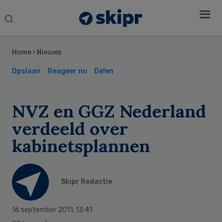
Search
this
Secondary
website
Sidebar
Home
›
Nieuws
Opslaan
Reageer nu
Delen
NVZ en GGZ Nederland
verdeeld over
kabinetsplannen
Skipr Redactie
16 september 2011
,
13:41