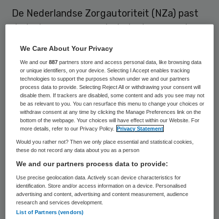
De Nederlandse Zorgautoriteit (NZa) past
de tarieven aan voor het plaatsen van de
beugel, waarmee de financiële prikkel kleiner
We Care About Your Privacy
wordt om een beugel in twee zittingen te
We and our
887
partners store and access personal data, like browsing data
plaatsen. Ook de regels voor het in rekening
or unique identifiers, on your device. Selecting I Accept enables tracking
technologies to support the purposes shown under we and our partners
brengen van de materiaalkosten van een
process data to provide. Selecting Reject All or withdrawing your consent will
disable them. If trackers are disabled, some content and ads you see may not
slotjesbeugel veranderen. De aanpassingen
be as relevant to you. You can resurface this menu to change your choices or
withdraw consent at any time by clicking the Manage Preferences link on the
gaan in per 2016.
bottom of the webpage. Your choices will have effect within our Website. For
more details, refer to our Privacy Policy.
Privacy Statement
Uit het NZa-rapport
‘Trends en
Would you rather not? Then we only place essential and statistical cookies,
these do not record any data about you as a person
toegankelijkheid in de orthodontische zorg’
We and our partners process data to provide:
van maart 2015 blijkt dat het aantal
Use precise geolocation data. Actively scan device characteristics for
beugels dat in twee keer wordt geplaatst
identification. Store and/or access information on a device. Personalised
advertising and content, advertising and content measurement, audience
bij patiënten, fors groeit. Dit kan voor een
research and services development.
deel worden verklaard uit de nieuwe
List of Partners (vendors)