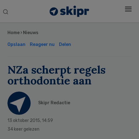
Search
this
Secondary
website
Sidebar
Home
›
Nieuws
Opslaan
Reageer nu
Delen
NZa scherpt regels
orthodontie aan
Skipr Redactie
13 oktober 2015
,
14:59
34 keer gelezen