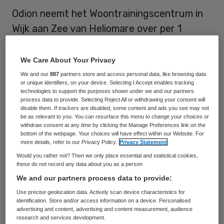
Odion neemt het Woontrainingscentrum in
Wijk aan Zee van Heliomare over per 1
oktober. De bestuurders van Odin en
Heliomare tekenen vandaag voor de
We Care About Your Privacy
overname.
We and our
887
partners store and access personal data, like browsing data
or unique identifiers, on your device. Selecting I Accept enables tracking
technologies to support the purposes shown under we and our partners
Eerder dit jaar werd al bekend dat
process data to provide. Selecting Reject All or withdrawing your consent will
disable them. If trackers are disabled, some content and ads you see may not
Heliomare enkele woon- en
be as relevant to you. You can resurface this menu to change your choices or
withdraw consent at any time by clicking the Manage Preferences link on the
dagbestedingslocaties
overdraagt
aan
bottom of the webpage. Your choices will have effect within our Website. For
partnerorganisaties, die ervoor kunnen
more details, refer to our Privacy Policy.
Privacy Statement
Would you rather not? Then we only place essential and statistical cookies,
zorgen dat de dagbesteding aansluit op
these do not record any data about you as a person
initiatieven en activiteiten in de omgeving
We and our partners process data to provide:
van cliënten. Odion is één van die
Use precise geolocation data. Actively scan device characteristics for
identification. Store and/or access information on a device. Personalised
partnerorganisaties en neemt het
advertising and content, advertising and content measurement, audience
Woontrainingscentrum over. Hier wonen 23
research and services development.