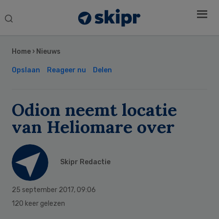
Search
this
Secondary
website
Sidebar
Home
›
Nieuws
Opslaan
Reageer nu
Delen
Odion neemt locatie
van Heliomare over
Skipr Redactie
25 september 2017
,
09:06
120 keer gelezen