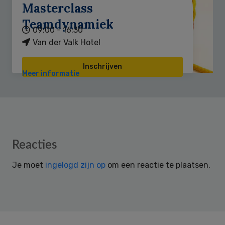
Masterclass
Teamdynamiek
09:00 - 16:30
Van der Valk Hotel
Inschrijven
Meer informatie
Reader
Reacties
Interactions
Je moet
ingelogd zijn op
om een reactie te plaatsen.