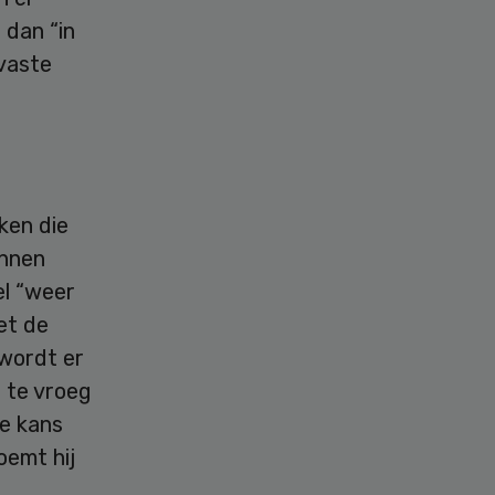
 dan “in
 vaste
eken die
unnen
el “weer
et de
 wordt er
g te vroeg
de kans
oemt hij