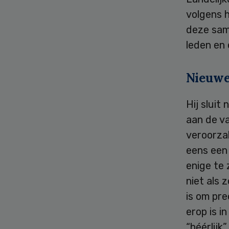
volgens h
deze sam
leden en 
Nieuwe
Hij sluit
aan de v
veroorza
eens een 
enige te 
niet als 
is om pr
erop is i
“héérlijk”