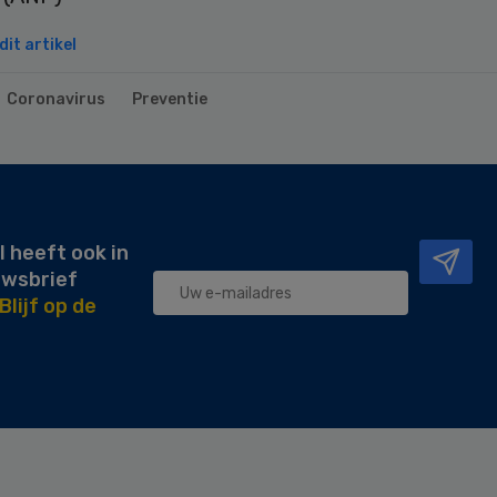
it artikel
Coronavirus
Preventie
l heeft ook in
uwsbrief
Blijf op de