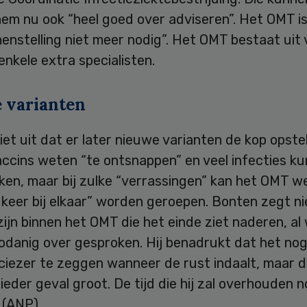
em nu ook “heel goed over adviseren”. Het OMT is
enstelling niet meer nodig”. Het OMT bestaat uit
enkele extra specialisten.
 varianten
 niet uit dat er later nieuwe varianten de kop opst
accins weten “te ontsnappen” en veel infecties k
ken, maar bij zulke “verrassingen” kan het OMT w
keer bij elkaar” worden geroepen. Bonten zegt ni
zijn binnen het OMT die het einde ziet naderen, al
zodanig over gesproken. Hij benadrukt dat het no
eciezer te zeggen wanneer de rust indaalt, maar 
n ieder geval groot. De tijd die hij zal overhouden n
. (ANP)