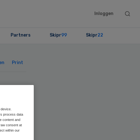
Searc
Inloggen
this
websit
Partners
Skipr
99
Skipr
22
Primary
Sidebar
en
Print
en
rt
 device.
rs process data
me content and
raw consent at
ect within our