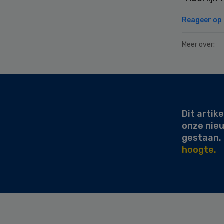
Reageer op d
Meer over:
Secondary
Sidebar
Dit artike
onze nie
gestaan.
hoogte.