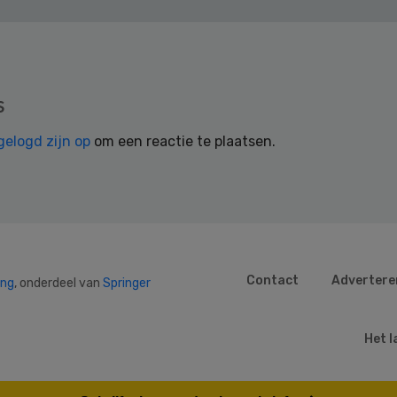
s
gelogd zijn op
om een reactie te plaatsen.
Contact
Advertere
ing
, onderdeel van
Springer
Het l