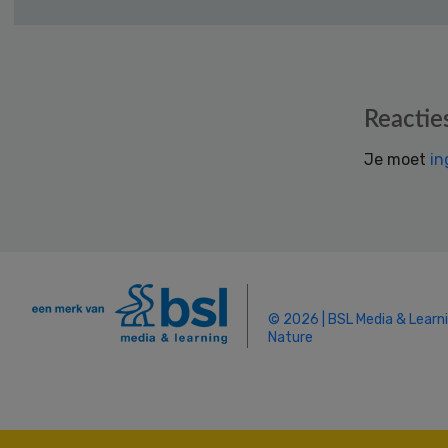
Reader
Reactie
Interactions
Je moet
in
© 2026 | BSL Media & Learn
Nature