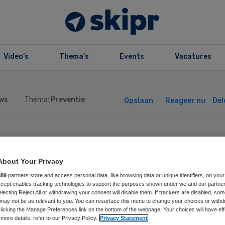
Video’s
Thema’s
Events
Vacatures
ws
Thema:
Preventie
Opslaan
Reageer nu
Del
T-lid Marc Bont
About Your Privacy
rwacht binnenko
889
partners store and access personal data, like browsing data or unique identifiers, on your
Accept enables tracking technologies to support the purposes shown under we and our partne
electing Reject All or withdrawing your consent will disable them. If trackers are disabled, so
tbinding OMT
may not be as relevant to you. You can resurface this menu to change your choices or withd
licking the Manage Preferences link on the bottom of the webpage. Your choices will have eff
more details, refer to our Privacy Policy.
Privacy Statement