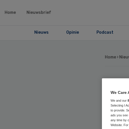
Home
Nieuwsbrief
Nieuws
Opinie
Podcast
Home
›
Nieu
OM
We Care 
ve
We and our
Selecting I 
to provide. S
on
ads you see 
any time by c
Website. For 