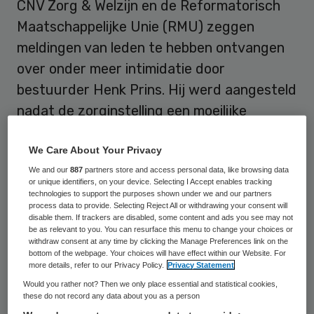
CNV Zorg & Welzijn en de Reformatorisch
Maatschappelijke Unie (RMU) zeggen
meldingen van leden te hebben ontvangen
over onder meer intimidatie door
bestuurder Henk Prins. Hij werd aangesteld
nadat de zorginstelling een moeilijke
periode had doorgemaakt, waarin sprake
We Care About Your Privacy
was van een angstcultuur.
We and our
887
partners store and access personal data, like browsing data
or unique identifiers, on your device. Selecting I Accept enables tracking
Werknemers van Charim hebben bij CNV
technologies to support the purposes shown under we and our partners
Zorg & Welzijn aan de bel getrokken over
process data to provide. Selecting Reject All or withdrawing your consent will
disable them. If trackers are disabled, some content and ads you see may not
intimidatie en angst bij de organisatie.
be as relevant to you. You can resurface this menu to change your choices or
withdraw consent at any time by clicking the Manage Preferences link on the
Werknemers zijn bijvoorbeeld angstig om
bottom of the webpage. Your choices will have effect within our Website. For
more details, refer to our Privacy Policy.
Privacy Statement
vragen te stellen of om hun mening te
Would you rather not? Then we only place essential and statistical cookies,
geven. Tevens zeggen leden zich door Henk
these do not record any data about you as a person
Prins geïntimideerd te voelen als zij hun