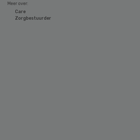
Meer over:
Care
Zorgbestuurder
Primary
Sidebar