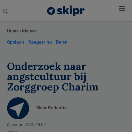
Search
this
Secondary
website
Sidebar
Home
›
Nieuws
Opslaan
Reageer nu
Delen
Onderzoek naar
angstcultuur bij
Zorggroep Charim
Skipr Redactie
6 januari 2016
,
18:57