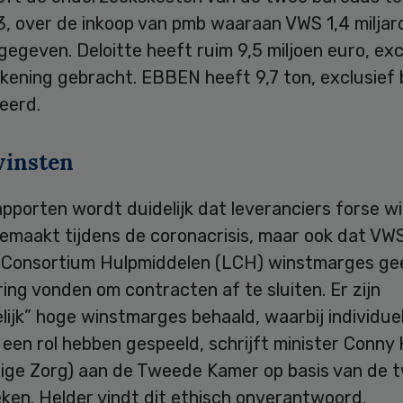
3, over de inkoop van pmb waaraan VWS 1,4 miljar
gegeven. Deloitte heeft ruim 9,5 miljoen euro, exc
ekening gebracht. EBBEN heeft 9,7 ton, exclusief 
eerd.
winsten
rapporten wordt duidelijk dat leveranciers forse w
emaakt tijdens de coronacrisis, maar ook dat VW
k Consortium Hulpmiddelen (LCH) winstmarges ge
ng vonden om contracten af te sluiten. Er zijn
ijk” hoge winstmarges behaald, waarbij individue
een rol hebben gespeeld, schrijft minister Conny
ige Zorg) aan de Tweede Kamer op basis van de 
ken. Helder vindt dit ethisch onverantwoord.