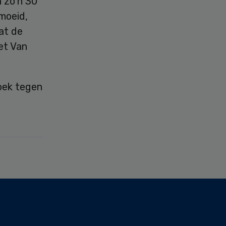
 zo’n 30
moeid,
at de
et Van
oek tegen