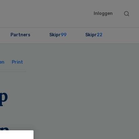
Searc
Inloggen
this
websit
Partners
Skipr
99
Skipr
22
Primary
Sidebar
en
Print
p
en