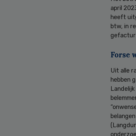
april 202
heeft uit
btw, in r
gefactur
Forse 
Uit alle 
hebben g
Landelij
belemmeri
“onwensel
belangen 
(Langdur
onderzoe