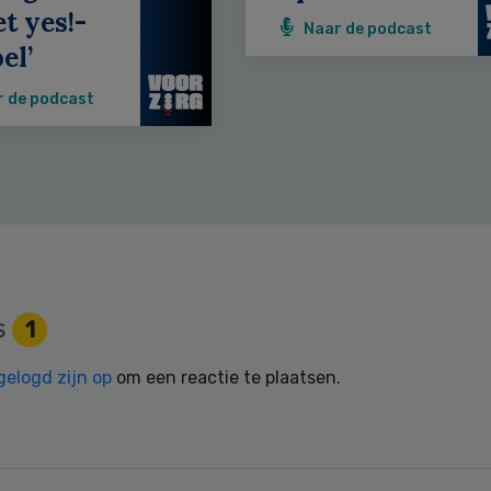
et yes!-
Naar de podcast
el’
r de podcast
s
1
gelogd zijn op
om een reactie te plaatsen.