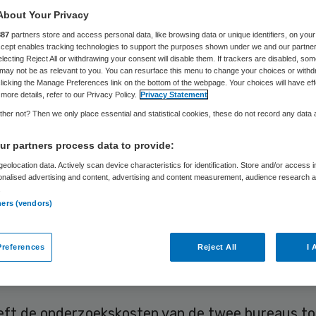
ro
About Your Privacy
887
partners store and access personal data, like browsing data or unique identifiers, on your
Accept enables tracking technologies to support the purposes shown under we and our partne
electing Reject All or withdrawing your consent will disable them. If trackers are disabled, so
may not be as relevant to you. You can resurface this menu to change your choices or withd
licking the Manage Preferences link on the bottom of the webpage. Your choices will have eff
Skipr Redactie
19 juni 2023
,
21:48
1399 keer gelezen
more details, refer to our Privacy Policy.
Privacy Statement
her not? Then we only place essential and statistical cookies, these do not record any data
zoeken naar de inkoop van persoonlijke
r partners process data to provide:
ingsmiddelen (pbm) zoals mondkapjes, hebben he
eolocation data. Actively scan device characteristics for identification. Store and/or access 
e van Volksgezondheid ruim 10 miljoen euro gekos
onalised advertising and content, advertising and content measurement, audience research 
.
de eerder verschenen onderzoeksrapporten naar
ners (vendors)
n mondkapjesdeal tussen Sywert van Lienden en
re onderzoeken naar de inkoop bij alle overige a
references
Reject All
I 
dag naar de Kamer zijn gestuurd.
eft de onderzoekskosten van de twee bureaus to