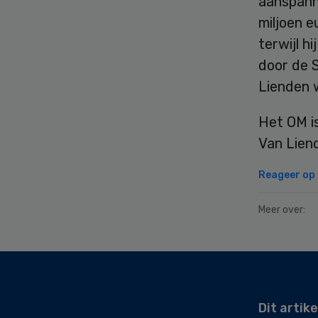
aanspann
miljoen 
terwijl h
door de 
Lienden 
Het OM i
Van Lien
Reageer op d
Meer over:
Secondary
Sidebar
Dit artike