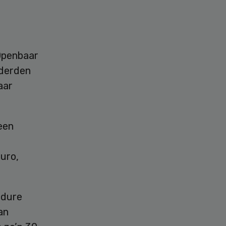
Openbaar
nderden
aar
een
uro,
edure
an