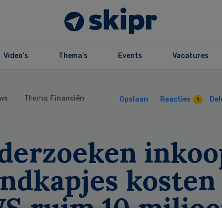
Video’s
Thema’s
Events
Vacatures
ws
Thema:
Financiën
Opslaan
Reacties
Del
1
derzoeken inkoo
ndkapjes kosten
S ruim 10 miljo