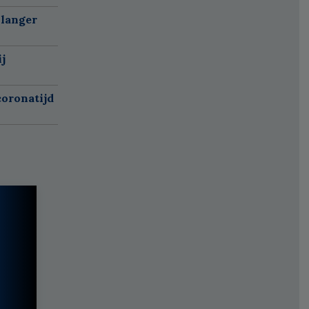
 langer
j
oronatijd