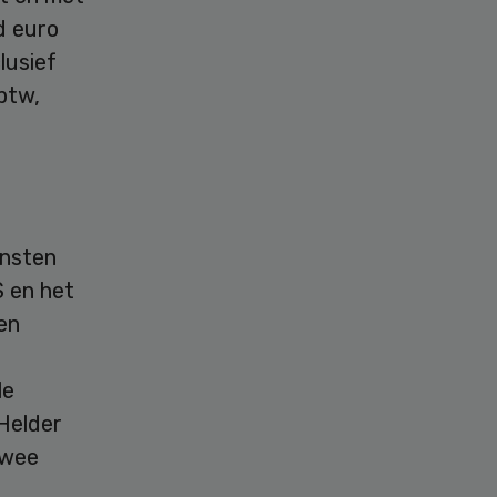
d euro
lusief
btw,
insten
S en het
en
le
 Helder
twee