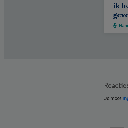
ik h
gevo
Naa
Reader
Reactie
Interactions
Je moet
in