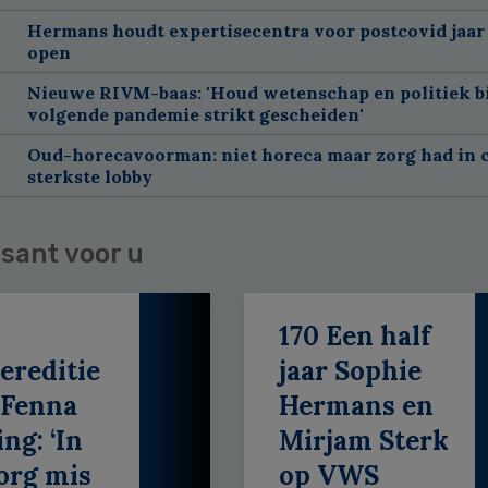
Hermans houdt expertisecentra voor postcovid jaar
open
Nieuwe RIVM-baas: 'Houd wetenschap en politiek bi
volgende pandemie strikt gescheiden'
Oud-horecavoorman: niet horeca maar zorg had in c
sterkste lobby
sant voor u
170 Een half
ereditie
jaar Sophie
 Fenna
Hermans en
ing: ‘In
Mirjam Sterk
org mis
op VWS