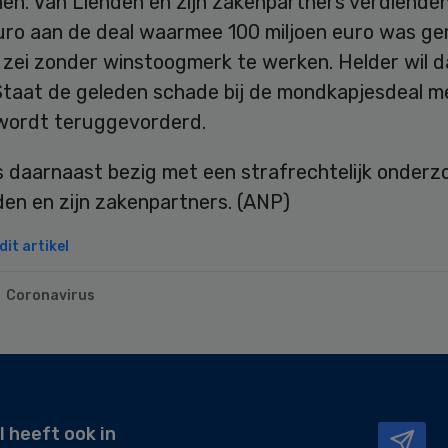
en. Van Lienden en zijn zakenpartners verdienden
euro aan de deal waarmee 100 miljoen euro was ge
ij zei zonder winstoogmerk te werken. Helder wil d
Staat de geleden schade bij de mondkapjesdeal m
wordt teruggevorderd.
s daarnaast bezig met een strafrechtelijk onderz
den en zijn zakenpartners. (ANP)
it artikel
Coronavirus
l heeft ook in