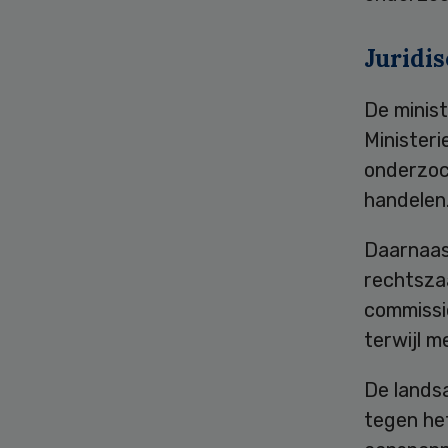
Juridi
De minis
Ministeri
onderzoch
handelen
Daarnaas
rechtszaa
commissi
terwijl 
De landsa
tegen het