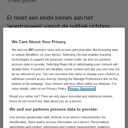
70 keer gelezen
Er moet een einde komen aan het
‘wantrouwen’ vanuit de politiek richting
mantelzorgers. Door de huidige wet- en
We Care About Your Privacy
regelgeving krijgt deze groep veel te veel
We and our
887
partners store and access personal data, like browsing data
tegenwerking, stelt Mezzo, de landelijke
or unique identifiers, on your device. Selecting I Accept enables tracking
vereniging voor iedereen die zorgt voor een
technologies to support the purposes shown under we and our partners
process data to provide. Selecting Reject All or withdrawing your consent will
naaste.
disable them. If trackers are disabled, some content and ads you see may not
be as relevant to you. You can resurface this menu to change your choices or
withdraw consent at any time by clicking the Manage Preferences link on the
“Mantelzorgers gaan een steeds grotere rol
bottom of the webpage. Your choices will have effect within our Website. For
more details, refer to our Privacy Policy.
Privacy Statement
spelen. Maar van de overheid krijgt deze
Would you rather not? Then we only place essential and statistical cookies,
groep wantrouwen in plaats van erkenning.
these do not record any data about you as a person
Met het oog op fraude zijn er nu zoveel
We and our partners process data to provide:
regels, maar deze groep heeft het beste
Use precise geolocation data. Actively scan device characteristics for
identification. Store and/or access information on a device. Personalised
met hun naasten voor. Ze verdienen veel
advertising and content, advertising and content measurement, audience