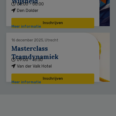
Wijsheid
00:00 - 00:00
Den Dolder
Inschrijven
Meer informatie
16 december 2025, Utrecht
Masterclass
Teamdynamiek
09:00 - 16:30
Van der Valk Hotel
Inschrijven
Meer informatie