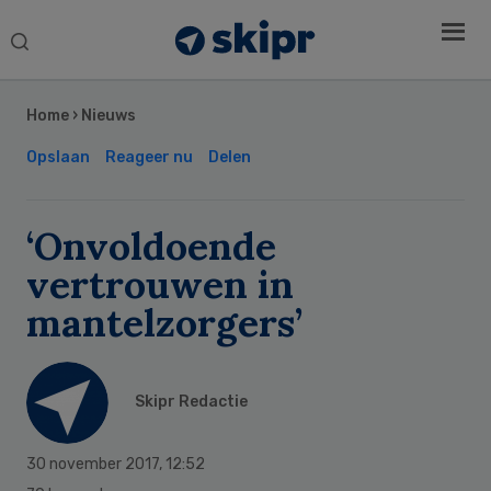
Search
this
Secondary
website
Sidebar
Home
›
Nieuws
Opslaan
Reageer nu
Delen
‘Onvoldoende
vertrouwen in
mantelzorgers’
Skipr Redactie
30 november 2017
,
12:52