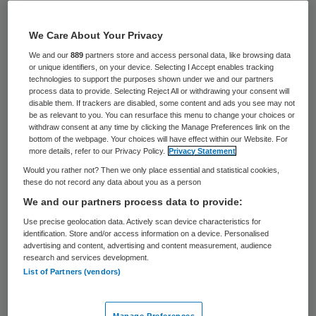
De komende decennia dreigen vele
We Care About Your Privacy
tienduizenden Nederlanders blind te
We and our
889
partners store and access personal data, like browsing data
worden als gevolg van bijziendheid. Het zijn
or unique identifiers, on your device. Selecting I Accept enables tracking
de kinderen van nu die te dichtbij lezen op
technologies to support the purposes shown under we and our partners
process data to provide. Selecting Reject All or withdrawing your consent will
schermen of in boeken. Met meer buiten
disable them. If trackers are disabled, some content and ads you see may not
be as relevant to you. You can resurface this menu to change your choices or
spelen, zeker twee uur per dag, kan deze
withdraw consent at any time by clicking the Manage Preferences link on the
bottom of the webpage. Your choices will have effect within our Website. For
forse toename van blindheid worden
more details, refer to our Privacy Policy.
Privacy Statement
voorkomen.
Would you rather not? Then we only place essential and statistical cookies,
these do not record any data about you as a person
Dat zegt hoogleraar oogheelkunde Caroline
We and our partners process data to provide:
Klaver woensdag in een interview met NRC
Use precise geolocation data. Actively scan device characteristics for
identification. Store and/or access information on a device. Personalised
Handelsblad. “We moeten ervoor zorgen
advertising and content, advertising and content measurement, audience
research and services development.
dat veel minder kinderen bijziend worden”,
List of Partners (vendors)
zegt Klaver. “Kinderen worden te dik en
bijziend. Het wordt tijd om aan de bel te
Manage Preferences