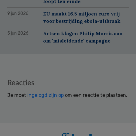
loopt ten einde
EU maakt 16,5 miljoen euro vrij
9 jun 2026
voor bestrijding ebola-uitbraak
Artsen klagen Philip Morris aan
5 jun 2026
om 'misleidende' campagne
Reader
Reacties
Interactions
Je moet
ingelogd zijn op
om een reactie te plaatsen.