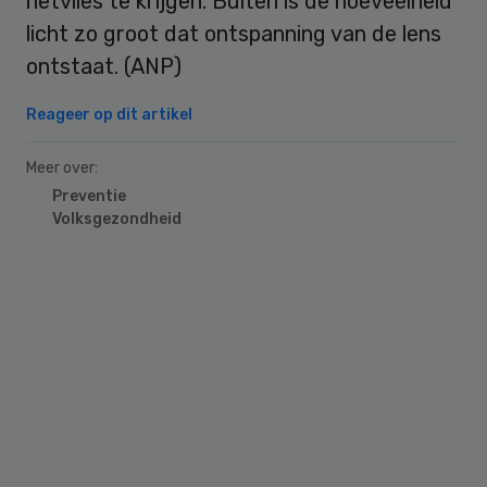
netvlies te krijgen. Buiten is de hoeveelheid
licht zo groot dat ontspanning van de lens
ontstaat. (ANP)
Reageer op dit artikel
Meer over:
Preventie
Volksgezondheid
Primary
Sidebar