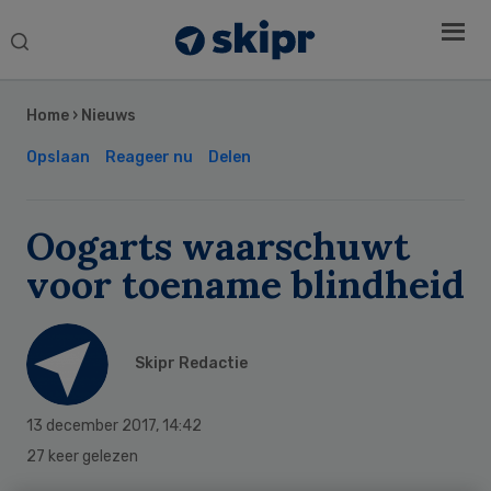
Search
this
Secondary
website
Sidebar
Home
›
Nieuws
Opslaan
Reageer nu
Delen
Oogarts waarschuwt
voor toename blindheid
Skipr Redactie
13 december 2017
,
14:42
27 keer gelezen