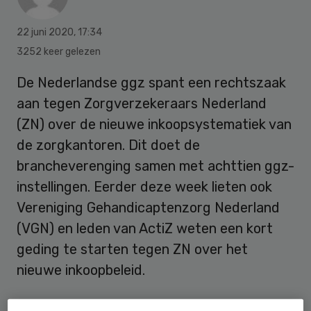
22 juni 2020
,
17:34
3252 keer gelezen
De Nederlandse ggz spant een rechtszaak
aan tegen Zorgverzekeraars Nederland
(ZN) over de nieuwe inkoopsystematiek van
de zorgkantoren. Dit doet de
brancheverenging samen met achttien ggz-
instellingen. Eerder deze week lieten ook
Vereniging Gehandicaptenzorg Nederland
(VGN) en leden van ActiZ weten een kort
geding te starten tegen ZN over het
nieuwe inkoopbeleid.