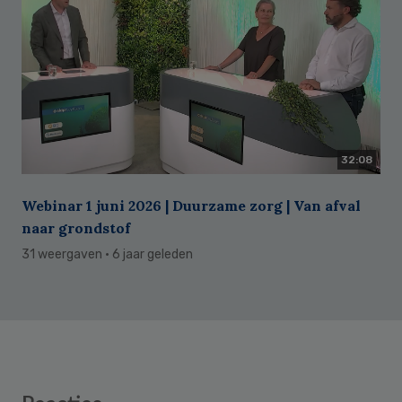
32:08
Webinar 1 juni 2026 | Duurzame zorg | Van afval
naar grondstof
31 weergaven
· 6 jaar geleden
Reader