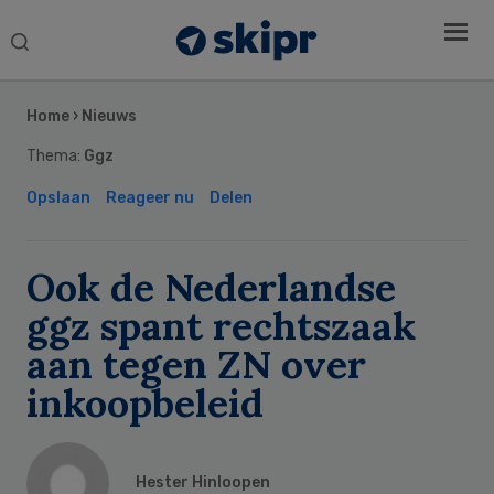
Search
this
Secondary
website
Sidebar
Home
›
Nieuws
Thema:
Ggz
Opslaan
Reageer nu
Delen
Ook de Nederlandse
ggz spant rechtszaak
aan tegen ZN over
inkoopbeleid
Hester Hinloopen