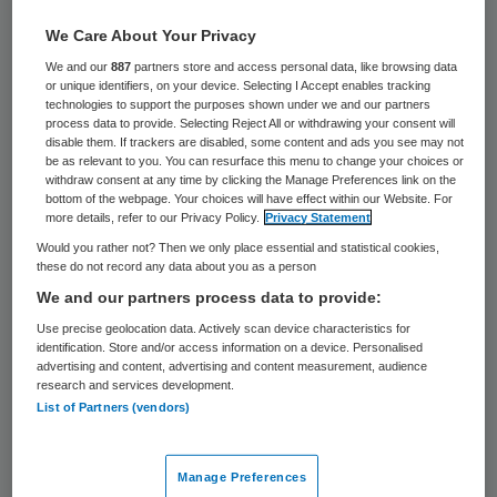
Samen met ActiZ en VGN, maakt de
We Care About Your Privacy
Nederlandse ggz zich grote zorgen over
We and our
887
partners store and access personal data, like browsing data
het Wlz-inkoopbeleid voor de jaren 2021-
or unique identifiers, on your device. Selecting I Accept enables tracking
technologies to support the purposes shown under we and our partners
2023. Eerder uitte de branchevereniging
process data to provide. Selecting Reject All or withdrawing your consent will
haar bezwaren in een
gezamenlijke brief
disable them. If trackers are disabled, some content and ads you see may not
be as relevant to you. You can resurface this menu to change your choices or
aan Zorgverzekeraars Nederland, en lichtte
withdraw consent at any time by clicking the Manage Preferences link on the
bottom of the webpage. Your choices will have effect within our Website. For
Veronique Esman, directeur van de
more details, refer to our Privacy Policy.
Privacy Statement
Nederlandse ggz, deze ook toe in een
Would you rather not? Then we only place essential and statistical cookies,
these do not record any data about you as a person
schriftelijke reactie
aan Zorgvisie.
We and our partners process data to provide:
De argumenten in een notendop: de
Use precise geolocation data. Actively scan device characteristics for
identification. Store and/or access information on a device. Personalised
inkoopsystematiek van een basistarief met
advertising and content, advertising and content measurement, audience
research and services development.
opslag, zonder dat het maximum NZa-tarief
List of Partners (vendors)
als uitgangspunt wordt genomen, is niet
toereikend. Op deze manier draagt
Manage Preferences