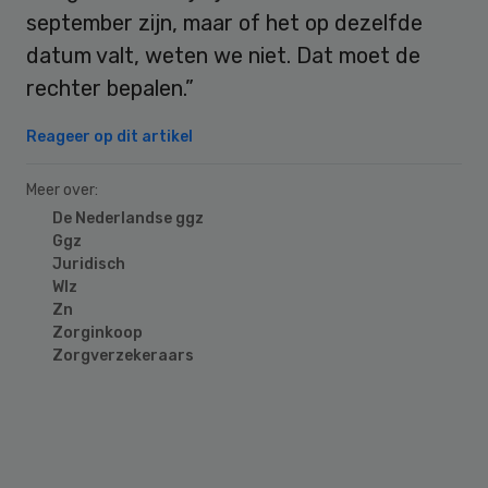
september zijn, maar of het op dezelfde
datum valt, weten we niet. Dat moet de
rechter bepalen.”
Reageer op dit artikel
Meer over:
De Nederlandse ggz
Ggz
Juridisch
Wlz
Zn
Zorginkoop
Zorgverzekeraars
Primary
Sidebar