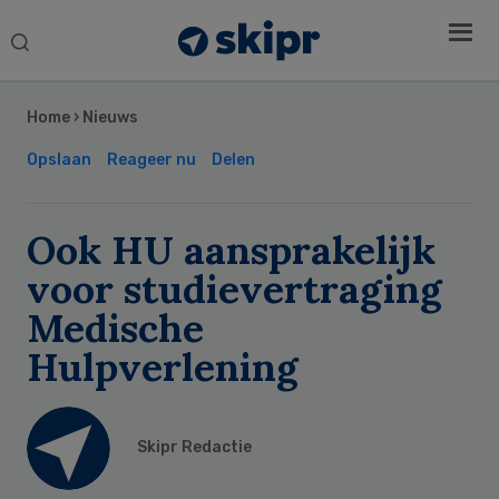
Search
this
Secondary
website
Sidebar
Home
›
Nieuws
Opslaan
Reageer nu
Delen
Ook HU aansprakelijk
voor studievertraging
Medische
Hulpverlening
Skipr Redactie