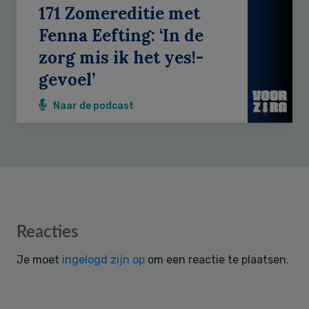
171 Zomereditie met
Fenna Eefting: ‘In de
zorg mis ik het yes!-
gevoel’
Naar de podcast
Reader
Reacties
Interactions
Je moet
ingelogd zijn op
om een reactie te plaatsen.