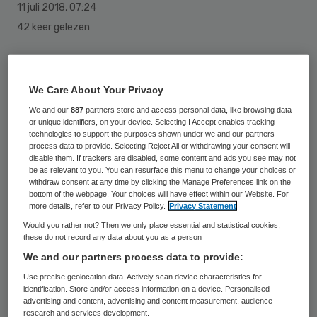
11 juli 2018
,
07:24
42 keer gelezen
De Hogeschool Utrecht (HU) is
verantwoordelijk voor de studievertraging
We Care About Your Privacy
van studenten van de bacheloropleiding
We and our
887
partners store and access personal data, like browsing data
or unique identifiers, on your device. Selecting I Accept enables tracking
Medische Hulpverlening (BMH). Dit
technologies to support the purposes shown under we and our partners
process data to provide. Selecting Reject All or withdrawing your consent will
bepaalde het gerechtshof in Arnhem
disable them. If trackers are disabled, some content and ads you see may not
be as relevant to you. You can resurface this menu to change your choices or
dinsdag in hoger beroep.
withdraw consent at any time by clicking the Manage Preferences link on the
bottom of the webpage. Your choices will have effect within our Website. For
De studenten, die vertegenwoordigd
more details, refer to our Privacy Policy.
Privacy Statement
Would you rather not? Then we only place essential and statistical cookies,
worden door het Landelijk Studenten
these do not record any data about you as a person
Rechtsbureau, spanden de zaak aan omdat
We and our partners process data to provide:
de school voor hen te laat een BIG-
Use precise geolocation data. Actively scan device characteristics for
identification. Store and/or access information on a device. Personalised
registratie aanvroeg, een vereiste om in de
advertising and content, advertising and content measurement, audience
zorg te kunnen werken. Zonder BIG-
research and services development.