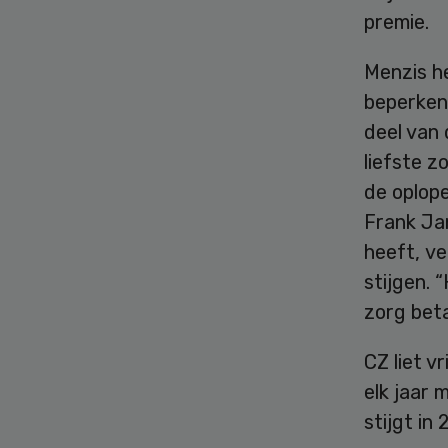
premie.
Menzis h
beperken
deel van
liefste z
de oplope
Frank Jan
heeft, v
stijgen. 
zorg bet
CZ liet v
elk jaar
stijgt in