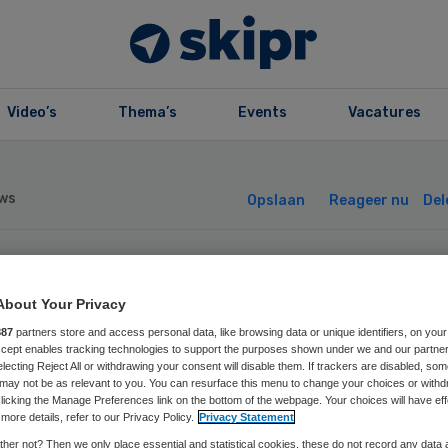
Video’s
Thema’s
Events
Vacatures
ws
Opslaan
Reageer nu
Del
k VGZ en Menzis
About Your Privacy
rhogen zorgprem
887
partners store and access personal data, like browsing data or unique identifiers, on your
Accept enables tracking technologies to support the purposes shown under we and our partne
electing Reject All or withdrawing your consent will disable them. If trackers are disabled, so
may not be as relevant to you. You can resurface this menu to change your choices or withd
perkt
licking the Manage Preferences link on the bottom of the webpage. Your choices will have eff
more details, refer to our Privacy Policy.
Privacy Statement
her not? Then we only place essential and statistical cookies, these do not record any data