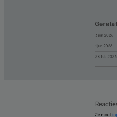
Gerela
3 jun 2026
1 jun 2026
23 feb 2026
Reader
Reactie
Interactions
Je moet
in