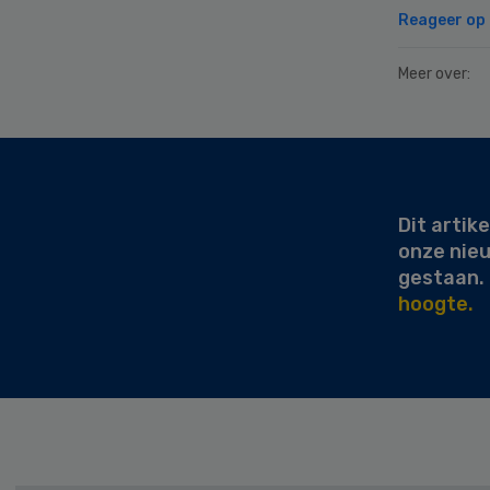
Reageer op d
Meer over:
Secondary
Sidebar
Dit artike
onze nie
gestaan.
hoogte.