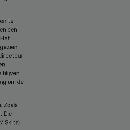
en te
ien een
“Het
 gezien
directeur
en
 blijven
ing om de
. Zoals
. Die
/ Skipr)