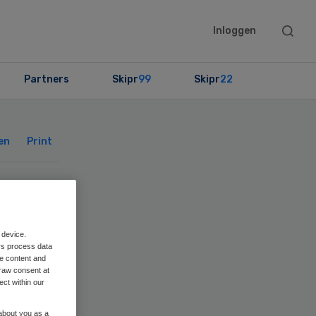
Searc
Inloggen
this
websit
Partners
Skipr
99
Skipr
22
Primary
Sidebar
en
Print
ie
 device.
rs process data
me content and
raw consent at
ect within our
 about you as a