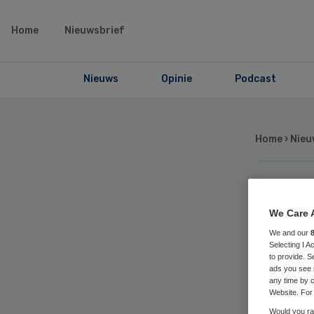
Home
Nieuwsbrief
Nieuws
Opinie
Podcast
Home
›
Nieu
Oo
We Care 
ve
We and our
Selecting I 
to provide. S
ads you see 
be
any time by c
Website. For 
Would you rat