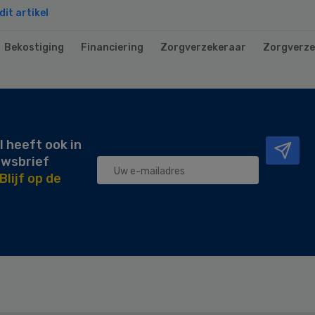
it artikel
Bekostiging
Financiering
Zorgverzekeraar
Zorgverze
l heeft ook in
uwsbrief
Blijf op de