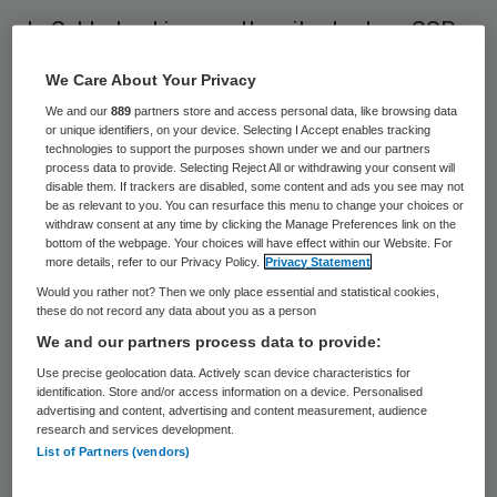
In Gelderland is open tbc uitgebroken. GGD
Noord- en Oost-Gelderland meldde op 16
We Care About Your Privacy
oktober dat er 20 gevallen bekend zijn, de
We and our
889
partners store and access personal data, like browsing data
meeste in Vaassen en enkele in Apeldoorn.
or unique identifiers, on your device. Selecting I Accept enables tracking
technologies to support the purposes shown under we and our partners
Om verdere besmetting te voorkomen,
process data to provide. Selecting Reject All or withdrawing your consent will
disable them. If trackers are disabled, some content and ads you see may not
krijgen 300 huishoudens in Vaassen een
be as relevant to you. You can resurface this menu to change your choices or
oproep om een huidtest te doen. Is die
withdraw consent at any time by clicking the Manage Preferences link on the
bottom of the webpage. Your choices will have effect within our Website. For
mantouxtest positief, dan wordt een
more details, refer to our Privacy Policy.
Privacy Statement
longfoto gemaakt om te kijken of mensen
Would you rather not? Then we only place essential and statistical cookies,
these do not record any data about you as a person
daadwerkelijk tbc hebben opgelopen.
We and our partners process data to provide:
Use precise geolocation data. Actively scan device characteristics for
De meeste besmettingsgevallen dateren
identification. Store and/or access information on a device. Personalised
advertising and content, advertising and content measurement, audience
van december vorig jaar. Een aantal
research and services development.
patiënten zijn inmiddels al weer genezen,
List of Partners (vendors)
meldt GGD-arts Sieb van Kuijk aan
Omroep