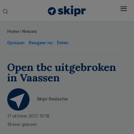
Search
this
Secondary
website
Sidebar
Home
›
Nieuws
Opslaan
Reageer nu
Delen
Open tbc uitgebroken
in Vaassen
Skipr Redactie
17 oktober 2017
,
10:18
18 keer gelezen