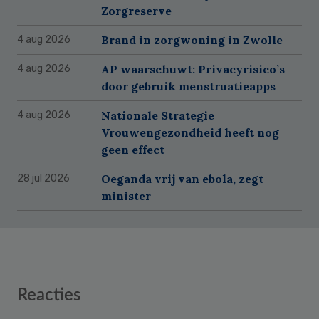
Zorgreserve
Brand in zorgwoning in Zwolle
4 aug 2026
AP waarschuwt: Privacyrisico’s
4 aug 2026
door gebruik menstruatieapps
Nationale Strategie
4 aug 2026
Vrouwengezondheid heeft nog
geen effect
Oeganda vrij van ebola, zegt
28 jul 2026
minister
Reader
Reacties
Interactions