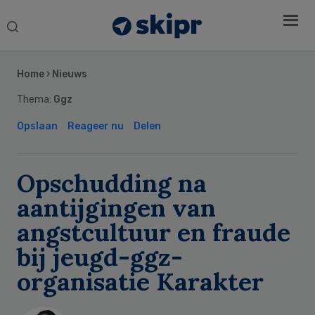
Search
this
Secondary
website
Sidebar
Home
›
Nieuws
Thema:
Ggz
Opslaan
Reageer nu
Delen
Opschudding na
aantijgingen van
angstcultuur en fraude
bij jeugd-ggz-
organisatie Karakter