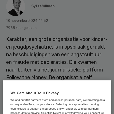
Sytse Wilman
18 november 2024
,
14:52
7968 keer gelezen
Karakter, een grote organisatie voor kinder-
en jeugdpsychiatrie, is in opspraak geraakt
na beschuldigingen van een angstcultuur
en fraude met declaraties. Die kwamen
naar buiten via het journalistieke platform
Follow the Money. De organisatie zelf
distantieert zich van de aantijgingen, maar
lokale bestuurders willen opheldering.
We Care About Your Privacy
We and our
887
partners store and access personal data, like browsing data
or unique identifiers, on your device. Selecting I Accept enables tracking
technologies to support the purposes shown under we and our partners
process data to provide. Selecting Reject All or withdrawing your consent will