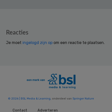
Reader
Reacties
Interactions
Je moet
ingelogd zijn op
om een reactie te plaatsen.
© 2026 | BSL Media & Learning
, onderdeel van
Springer Nature
Contact
Adverteren