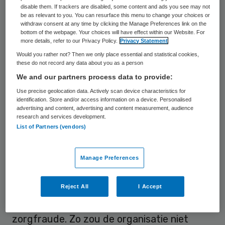
disable them. If trackers are disabled, some content and ads you see may not
be as relevant to you. You can resurface this menu to change your choices or
withdraw consent at any time by clicking the Manage Preferences link on the
bottom of the webpage. Your choices will have effect within our Website. For
more details, refer to our Privacy Policy.
Privacy Statement
Would you rather not? Then we only place essential and statistical cookies,
these do not record any data about you as a person
We and our partners process data to provide:
Use precise geolocation data. Actively scan device characteristics for
identification. Store and/or access information on a device. Personalised
© Elena / Stock.adobe.com
advertising and content, advertising and content measurement, audience
research and services development.
In het
artikel van Follow the Money komen
List of Partners (vendors)
klokkenluiders aan het woord
die stellen dat
de reactie het personeel aanmoedigt om
Manage Preferences
maximaal te declareren. Daarbij zouden de
grenzen van het toelaatbare worden
Reject All
I Accept
overschreden en dus sprake zijn van
zorgfraude. Zo zou de organisatie niet