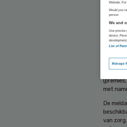
Website. For 
Would you rat
person
We and ou
Ruim de h
Use precise g
dat ze l
device. Pers
development
gebeurt v
List of Part
Dat blijk
Manage P
Groningen
(premies,
met name
De meldac
beschikba
van zorg