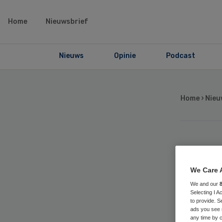
Home
Nieuwsbrief
Nieuws
Opinie
Podcast
Home
›
Nieu
Gr
We Care 
lan
We and our
Selecting I 
to provide. S
ads you see 
any time by c