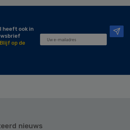
l heeft ook in
uwsbrief
Blijf op de
teerd nieuws