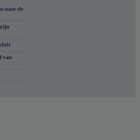
n naar de
zijn
ulair
d van