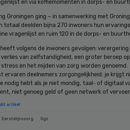
agenlijst en via koffiemomenten in dorps- en buurt
ng Groningen ging – in samenwerking met Groning
n totaal deelden bijna 270 inwoners hun ervaringe
line vragenlijst en ruim 120 in de dorps- en buurth
heeft volgens de inwoners gevolgen: verergering
 verlies van zelfstandigheid, een groter beroep o
 stress en het mijden van zorg worden genoemd.
 ervaren deelnemers zorgongelijkheid: je krijgt n
je nodig hebt als je niet mondig, taal- of digitaal v
ent, niet genoeg geld of geen netwerk of vervoer
it artikel
Eerstelijnszorg
Ggz