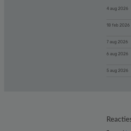
4 aug 2026
18 feb 2026
7 aug 2026
6 aug 2026
5 aug 2026
Reader
Reactie
Interactions