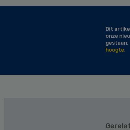
Secondary
Sidebar
Dit artike
onze nie
gestaan.
hoogte.
Gerela