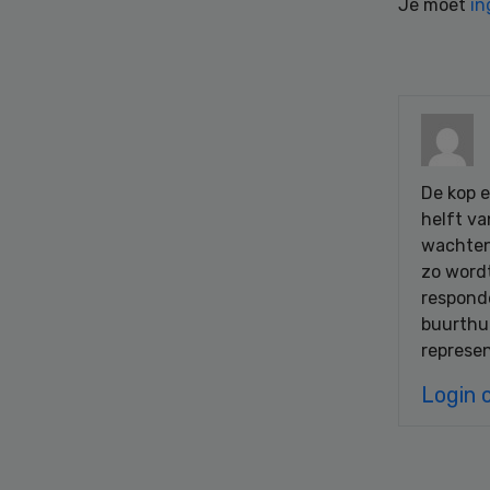
Je moet
in
De kop e
helft va
wachten
zo wordt
responde
buurthui
represen
Login 