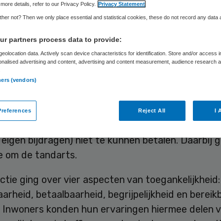
more details, refer to our Privacy Policy.
Privacy Statement
Frits Baltesen
19 mei 2025
,
09:19
1095 keer gelezen
her not? Then we only place essential and statistical cookies, these do not record any data
r partners process data to provide:
elft van de inwoners van de provincie Groningen 
eolocation data. Actively scan device characteristics for identification. Store and/or access 
ang moeten wachten op een afspraak of behandelin
onalised advertising and content, advertising and content measurement, audience research 
.
ooral in het ziekenhuis, bij de huisarts en in de gg
ners (vendors)
t uit de ‘Meldactie Toegankelijke zorg’ van Zorgbe
references
Reject All
I 
. Daaruit blijkt ook dat tien procent zegt de zorg
 eigen bijdragen) niet te kunnen betalen. Daarbij 
 om de tandarts.
tie ging over vier aspecten van toegankelijkheid:
arheid, betaalbaarheid, begrijpelijkheid en bereik
. Inwoners konden hun ervaringen hiermee delen v