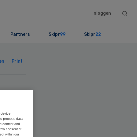
Searc
Inloggen
this
websit
Partners
Skipr
99
Skipr
22
Primary
Sidebar
en
Print
n
 device.
rs process data
me content and
raw consent at
ect within our