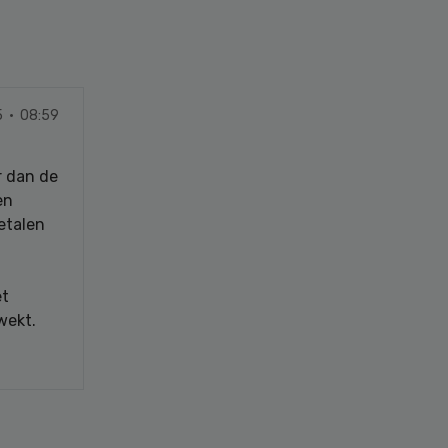
5 · 08:59
r dan de
en
etalen
et
wekt.