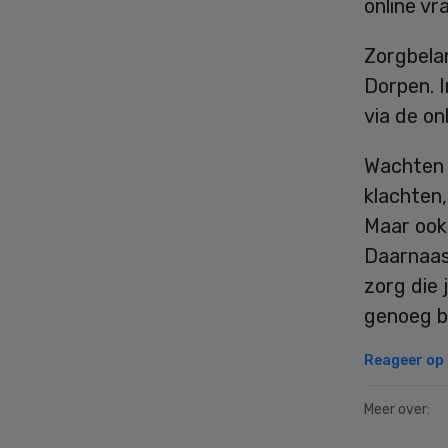
online vr
Zorgbela
Dorpen. I
via de on
Wachten 
klachten,
Maar ook
Daarnaast
zorg die 
genoeg b
Reageer op d
Meer over: