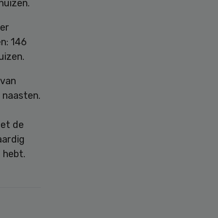
huizen.
er
n: 146
uizen.
 van
p naasten.
iet de
aardig
 hebt.