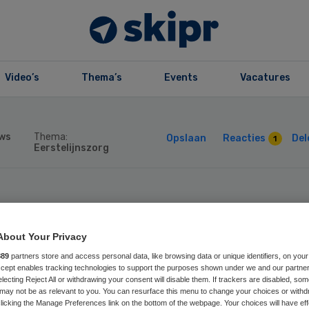
Video’s
Thema’s
Events
Vacatures
ws
Thema:
Opslaan
Reacties
Del
1
Eerstelijnszorg
oningers wachte
About Your Privacy
g op zorg
889
partners store and access personal data, like browsing data or unique identifiers, on your
Accept enables tracking technologies to support the purposes shown under we and our partne
electing Reject All or withdrawing your consent will disable them. If trackers are disabled, so
may not be as relevant to you. You can resurface this menu to change your choices or withd
licking the Manage Preferences link on the bottom of the webpage. Your choices will have eff